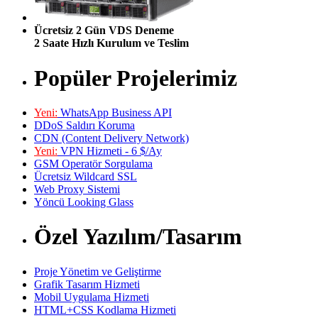
Ücretsiz 2 Gün VDS Deneme
2 Saate Hızlı Kurulum ve Teslim
Popüler Projelerimiz
Yeni:
WhatsApp Business API
DDoS Saldırı Koruma
CDN (Content Delivery Network)
Yeni:
VPN Hizmeti - 6 $/Ay
GSM Operatör Sorgulama
Ücretsiz Wildcard SSL
Web Proxy Sistemi
Yöncü Looking Glass
Özel Yazılım/Tasarım
Proje Yönetim ve Geliştirme
Grafik Tasarım Hizmeti
Mobil Uygulama Hizmeti
HTML+CSS Kodlama Hizmeti