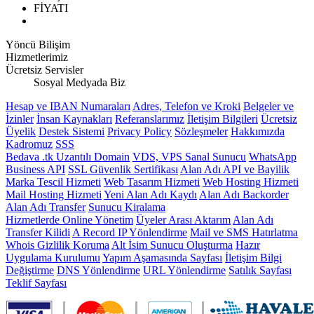
FİYATI
Yöncü Bilişim
Hizmetlerimiz
Ücretsiz Servisler
Sosyal Medyada Biz
Hesap ve IBAN Numaraları
Adres, Telefon ve Kroki
Belgeler ve
İzinler
İnsan Kaynakları
Referanslarımız
İletişim Bilgileri
Ücretsiz
Üyelik
Destek Sistemi
Privacy Policy
Sözleşmeler
Hakkımızda
Kadromuz
SSS
Bedava .tk Uzantılı Domain
VDS, VPS Sanal Sunucu
WhatsApp
Business API
SSL Güvenlik Sertifikası
Alan Adı API ve Bayilik
Marka Tescil Hizmeti
Web Tasarım Hizmeti
Web Hosting Hizmeti
Mail Hosting Hizmeti
Yeni Alan Adı Kaydı
Alan Adı Backorder
Alan Adı Transfer
Sunucu Kiralama
Hizmetlerde Online Yönetim
Üyeler Arası Aktarım
Alan Adı
Transfer Kilidi
A Record IP Yönlendirme
Mail ve SMS Hatırlatma
Whois Gizlilik Koruma
Alt İsim Sunucu Oluşturma
Hazır
Uygulama Kurulumu
Yapım Aşamasında Sayfası
İletişim Bilgi
Değiştirme
DNS Yönlendirme
URL Yönlendirme
Satılık Sayfası
Teklif Sayfası