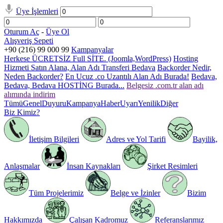
Üye İşlemleri
Oturum Aç
-
Üye Ol
Alışveriş Sepeti
+90 (216) 99 000 99
Kampanyalar
Herkese ÜCRETSİZ Full SİTE. (Joomla,WordPress)
Hosting
Hizmeti Satın Alana, Alan Adı Transferi Bedava
Backorder Nedir,
Neden Backorder?
En Ucuz .co Uzantılı Alan Adı Burada!
Bedava,
Bedava, Bedava HOSTİNG Burada...
Belgesiz .com.tr alan adı
alımında indirim
Tümü
Genel
Duyuru
Kampanya
Haber
Uyarı
Yenilik
Diğer
Biz Kimiz?
İletişim Bilgileri
Adres ve Yol Tarifi
Bayilik,
Anlaşmalar
İnsan Kaynakları
Şirket Resimleri
Tüm Projelerimiz
Belge ve İzinler
Bizim
Hakkımızda
Çalışan Kadromuz
Referanslarımız