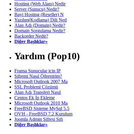
Hosting (Web Alanı) Nedir
Server (Sunucu) Nedir?
Bayi Hosting (Reseller) N
Yazılım(Kodlama) Dili Ned
Alan Adı (Domain) Nedir?
Domain Sorgulama Nedir?
Backorder Nedir?
Diğer Başlıklar»
Yardım (Pop10)
Fransa Sunucular için IP
Şifremi Nasıl Öğrenirim?
Microsoft Outlook 2007 Ma
SSL Problemi Çözümü
Alan Adı Transferi Nasıl
Centos Ek İp Ekleme
Microsoft Outlook 2010 Ma
FreeBSD Sisteme MySql 5.5
OVH - FreeBSD 7.2 Kurulum
Joomla Admin Şifresi Sıfı
Diğer Başlıklar»