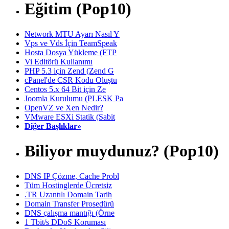
Eğitim (Pop10)
Network MTU Ayarı Nasıl Y
Vps ve Vds İçin TeamSpeak
Hosta Dosya Yükleme (FTP
Vi Editörü Kullanımı
PHP 5.3 için Zend (Zend G
cPanel'de CSR Kodu Oluştu
Centos 5.x 64 Bit için Ze
Joomla Kurulumu (PLESK Pa
OpenVZ ve Xen Nedir?
VMware ESXi Statik (Sabit
Diğer Başlıklar»
Biliyor muydunuz? (Pop10)
DNS IP Çözme, Cache Probl
Tüm Hostinglerde Ücretsiz
.TR Uzantılı Domain Tarih
Domain Transfer Prosedürü
DNS çalışma mantığı (Örne
1 Tbit/s DDoS Koruması