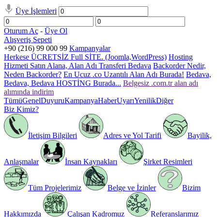
Üye İşlemleri
Oturum Aç
-
Üye Ol
Alışveriş Sepeti
+90 (216) 99 000 99
Kampanyalar
Herkese ÜCRETSİZ Full SİTE. (Joomla,WordPress)
Hosting
Hizmeti Satın Alana, Alan Adı Transferi Bedava
Backorder Nedir,
Neden Backorder?
En Ucuz .co Uzantılı Alan Adı Burada!
Bedava,
Bedava, Bedava HOSTİNG Burada...
Belgesiz .com.tr alan adı
alımında indirim
Tümü
Genel
Duyuru
Kampanya
Haber
Uyarı
Yenilik
Diğer
Biz Kimiz?
İletişim Bilgileri
Adres ve Yol Tarifi
Bayilik,
Anlaşmalar
İnsan Kaynakları
Şirket Resimleri
Tüm Projelerimiz
Belge ve İzinler
Bizim
Hakkımızda
Çalışan Kadromuz
Referanslarımız