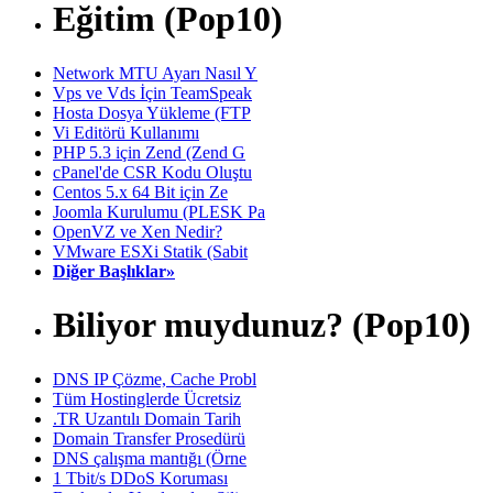
Eğitim (Pop10)
Network MTU Ayarı Nasıl Y
Vps ve Vds İçin TeamSpeak
Hosta Dosya Yükleme (FTP
Vi Editörü Kullanımı
PHP 5.3 için Zend (Zend G
cPanel'de CSR Kodu Oluştu
Centos 5.x 64 Bit için Ze
Joomla Kurulumu (PLESK Pa
OpenVZ ve Xen Nedir?
VMware ESXi Statik (Sabit
Diğer Başlıklar»
Biliyor muydunuz? (Pop10)
DNS IP Çözme, Cache Probl
Tüm Hostinglerde Ücretsiz
.TR Uzantılı Domain Tarih
Domain Transfer Prosedürü
DNS çalışma mantığı (Örne
1 Tbit/s DDoS Koruması