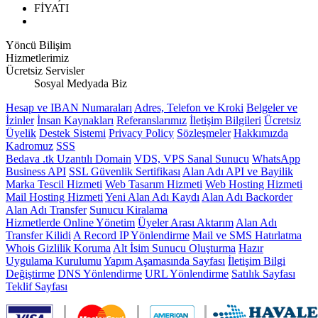
FİYATI
Yöncü Bilişim
Hizmetlerimiz
Ücretsiz Servisler
Sosyal Medyada Biz
Hesap ve IBAN Numaraları
Adres, Telefon ve Kroki
Belgeler ve
İzinler
İnsan Kaynakları
Referanslarımız
İletişim Bilgileri
Ücretsiz
Üyelik
Destek Sistemi
Privacy Policy
Sözleşmeler
Hakkımızda
Kadromuz
SSS
Bedava .tk Uzantılı Domain
VDS, VPS Sanal Sunucu
WhatsApp
Business API
SSL Güvenlik Sertifikası
Alan Adı API ve Bayilik
Marka Tescil Hizmeti
Web Tasarım Hizmeti
Web Hosting Hizmeti
Mail Hosting Hizmeti
Yeni Alan Adı Kaydı
Alan Adı Backorder
Alan Adı Transfer
Sunucu Kiralama
Hizmetlerde Online Yönetim
Üyeler Arası Aktarım
Alan Adı
Transfer Kilidi
A Record IP Yönlendirme
Mail ve SMS Hatırlatma
Whois Gizlilik Koruma
Alt İsim Sunucu Oluşturma
Hazır
Uygulama Kurulumu
Yapım Aşamasında Sayfası
İletişim Bilgi
Değiştirme
DNS Yönlendirme
URL Yönlendirme
Satılık Sayfası
Teklif Sayfası