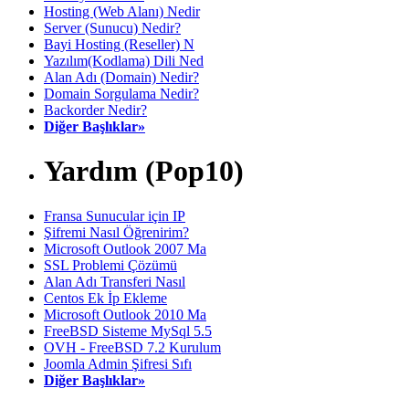
Hosting (Web Alanı) Nedir
Server (Sunucu) Nedir?
Bayi Hosting (Reseller) N
Yazılım(Kodlama) Dili Ned
Alan Adı (Domain) Nedir?
Domain Sorgulama Nedir?
Backorder Nedir?
Diğer Başlıklar»
Yardım (Pop10)
Fransa Sunucular için IP
Şifremi Nasıl Öğrenirim?
Microsoft Outlook 2007 Ma
SSL Problemi Çözümü
Alan Adı Transferi Nasıl
Centos Ek İp Ekleme
Microsoft Outlook 2010 Ma
FreeBSD Sisteme MySql 5.5
OVH - FreeBSD 7.2 Kurulum
Joomla Admin Şifresi Sıfı
Diğer Başlıklar»