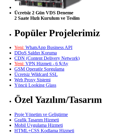
Ücretsiz 2 Gün VDS Deneme
2 Saate Hızlı Kurulum ve Teslim
Popüler Projelerimiz
Yeni:
WhatsApp Business API
DDoS Saldırı Koruma
CDN (Content Delivery Network)
Yeni:
VPN Hizmeti - 6 $/Ay
GSM Operatör Sorgulama
Ücretsiz Wildcard SSL
Web Proxy Sistemi
Yöncü Looking Glass
Özel Yazılım/Tasarım
Proje Yönetim ve Geliştirme
Grafik Tasarım Hizmeti
Mobil Uygulama Hizmeti
HTML+CSS Kodlama Hizmeti