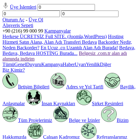
Üye İşlemleri
Oturum Aç
-
Üye Ol
Alışveriş Sepeti
+90 (216) 99 000 99
Kampanyalar
Herkese ÜCRETSİZ Full SİTE. (Joomla,WordPress)
Hosting
Hizmeti Satın Alana, Alan Adı Transferi Bedava
Backorder Nedir,
Neden Backorder?
En Ucuz .co Uzantılı Alan Adı Burada!
Bedava,
Bedava, Bedava HOSTİNG Burada...
Belgesiz .com.tr alan adı
alımında indirim
Tümü
Genel
Duyuru
Kampanya
Haber
Uyarı
Yenilik
Diğer
Biz Kimiz?
İletişim Bilgileri
Adres ve Yol Tarifi
Bayilik,
Anlaşmalar
İnsan Kaynakları
Şirket Resimleri
Tüm Projelerimiz
Belge ve İzinler
Bizim
Hakkımızda
Çalışan Kadromuz
Referanslarımız