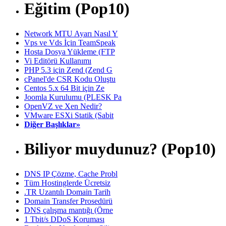
Eğitim (Pop10)
Network MTU Ayarı Nasıl Y
Vps ve Vds İçin TeamSpeak
Hosta Dosya Yükleme (FTP
Vi Editörü Kullanımı
PHP 5.3 için Zend (Zend G
cPanel'de CSR Kodu Oluştu
Centos 5.x 64 Bit için Ze
Joomla Kurulumu (PLESK Pa
OpenVZ ve Xen Nedir?
VMware ESXi Statik (Sabit
Diğer Başlıklar»
Biliyor muydunuz? (Pop10)
DNS IP Çözme, Cache Probl
Tüm Hostinglerde Ücretsiz
.TR Uzantılı Domain Tarih
Domain Transfer Prosedürü
DNS çalışma mantığı (Örne
1 Tbit/s DDoS Koruması