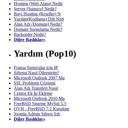
Hosting (Web Alanı) Nedir
Server (Sunucu) Nedir?
Bayi Hosting (Reseller) N
Yazılım(Kodlama) Dili Ned
Alan Adı (Domain) Nedir?
Domain Sorgulama Nedir?
Backorder Nedir?
Diğer Başlıklar»
Yardım (Pop10)
Fransa Sunucular için IP
Şifremi Nasıl Öğrenirim?
Microsoft Outlook 2007 Ma
SSL Problemi Çözümü
Alan Adı Transferi Nasıl
Centos Ek İp Ekleme
Microsoft Outlook 2010 Ma
FreeBSD Sisteme MySql 5.5
OVH - FreeBSD 7.2 Kurulum
Joomla Admin Şifresi Sıfı
Diğer Başlıklar»