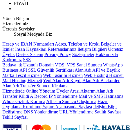
FİYATI
Yöncü Bilişim
Hizmetlerimiz
Ücretsiz Servisler
Sosyal Medyada Biz
Hesap ve IBAN Numaraları
Adres, Telefon ve Kroki
Belgeler ve
İzinler
İnsan Kaynakları
Referanslarımız
İletişim Bilgileri
Ücretsiz
Üyelik
Destek Sistemi
Privacy Policy
Sözleşmeler
Hakkımızda
Kadromuz
SSS
Bedava .tk Uzantılı Domain
VDS, VPS Sanal Sunucu
WhatsApp
Business API
SSL Güvenlik Sertifikası
Alan Adı API ve Bayilik
Marka Tescil Hizmeti
Web Tasarım Hizmeti
Web Hosting Hizmeti
Mail Hosting Hizmeti
Yeni Alan Adı Kaydı
Alan Adı Backorder
Alan Adı Transfer
Sunucu Kiralama
Hizmetlerde Online Yönetim
Üyeler Arası Aktarım
Alan Adı
Transfer Kilidi
A Record IP Yönlendirme
Mail ve SMS Hatırlatma
Whois Gizlilik Koruma
Alt İsim Sunucu Oluşturma
Hazır
Uygulama Kurulumu
Yapım Aşamasında Sayfası
İletişim Bilgi
Değiştirme
DNS Yönlendirme
URL Yönlendirme
Satılık Sayfası
Teklif Sayfası