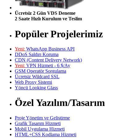
Ücretsiz 2 Gün VDS Deneme
2 Saate Hızlı Kurulum ve Teslim
Popüler Projelerimiz
Yeni:
WhatsApp Business API
DDoS Saldırı Koruma
CDN (Content Delivery Network)
Yeni:
VPN Hizmeti - 6 $/Ay
GSM Operatör Sorgulama
Ücretsiz Wildcard SSL
Web Proxy Sistemi
Yöncü Looking Glass
Özel Yazılım/Tasarım
Proje Yönetim ve Geliştirme
Grafik Tasarım Hizmeti
Mobil Uygulama Hizmeti
HTML+CSS Kodlama Hizmeti