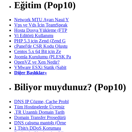
Eğitim (Pop10)
Network MTU Ayarı Nasıl Y
Vps ve Vds İçin TeamSpeak
Hosta Dosya Yükleme (FTP
Vi Editörü Kullanımı
PHP 5.3 için Zend (Zend G
cPanel'de CSR Kodu Oluştu
Centos 5.x 64 Bit için Ze
Joomla Kurulumu (PLESK Pa
OpenVZ ve Xen Nedir?
VMware ESXi Statik (Sabit
Diğer Başlıklar»
Biliyor muydunuz? (Pop10)
DNS IP Çözme, Cache Probl
Tüm Hostinglerde Ücretsiz
.TR Uzantılı Domain Tarih
Domain Transfer Prosedürü
DNS çalışma mantığı (Örne
1 Tbit/s DDoS Koruması