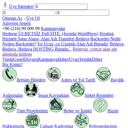
Üye İşlemleri
Oturum Aç
-
Üye Ol
Alışveriş Sepeti
+90 (216) 99 000 99
Kampanyalar
Herkese ÜCRETSİZ Full SİTE. (Joomla,WordPress)
Hosting
Hizmeti Satın Alana, Alan Adı Transferi Bedava
Backorder Nedir,
Neden Backorder?
En Ucuz .co Uzantılı Alan Adı Burada!
Bedava,
Bedava, Bedava HOSTİNG Burada...
Belgesiz .com.tr alan adı
alımında indirim
Tümü
Genel
Duyuru
Kampanya
Haber
Uyarı
Yenilik
Diğer
Biz Kimiz?
İletişim Bilgileri
Adres ve Yol Tarifi
Bayilik,
Anlaşmalar
İnsan Kaynakları
Şirket Resimleri
Tüm Projelerimiz
Belge ve İzinler
Bizim
Hakkımızda
Çalışan Kadromuz
Referanslarımız