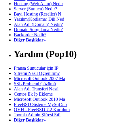
Hosting (Web Alanı) Nedir
Server (Sunucu) Nedir?
Bayi Hosting (Reseller) N
Yazılım(Kodlama) Dili Ned
Alan Adı (Domain) Nedir?
Domain Sorgulama Nedir?
Backorder Nedir?
Diğer Başlıklar»
Yardım (Pop10)
Fransa Sunucular için IP
Şifremi Nasıl Öğrenirim?
Microsoft Outlook 2007 Ma
SSL Problemi Çözümü
Alan Adı Transferi Nasıl
Centos Ek İp Ekleme
Microsoft Outlook 2010 Ma
FreeBSD Sisteme MySql 5.5
OVH - FreeBSD 7.2 Kurulum
Joomla Admin Şifresi Sıfı
Diğer Başlıklar»