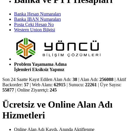
Banka Hesap Numaraları
Banka IBAN Numaraları
Posta Çeki Hesap No
Western Union Bilgisi
Problem Yaşamama Adına
İşlemleri Eksiksiz Yapınız
Son 24 Saatte Kayıt Edilen Alan Adı:
38
|
Alan Adı:
256088
|
Aktif
Backorder:
57
|
Web Alanı:
62915
|
Sunucu:
22261
|
Üye Sayısı:
55877
|
Online Ziyaretçi:
245
Ücretsiz ve Online Alan Adı
Hizmetleri
Online Alan Adı Kaydı, Anında Aktiflenme