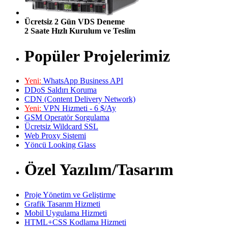
Ücretsiz 2 Gün VDS Deneme
2 Saate Hızlı Kurulum ve Teslim
Popüler Projelerimiz
Yeni:
WhatsApp Business API
DDoS Saldırı Koruma
CDN (Content Delivery Network)
Yeni:
VPN Hizmeti - 6 $/Ay
GSM Operatör Sorgulama
Ücretsiz Wildcard SSL
Web Proxy Sistemi
Yöncü Looking Glass
Özel Yazılım/Tasarım
Proje Yönetim ve Geliştirme
Grafik Tasarım Hizmeti
Mobil Uygulama Hizmeti
HTML+CSS Kodlama Hizmeti