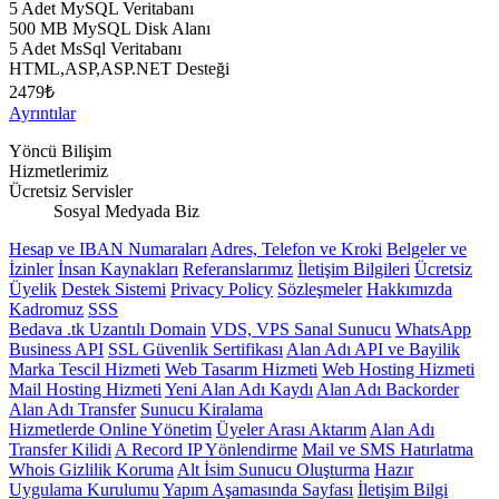
5 Adet MySQL Veritabanı
500 MB MySQL Disk Alanı
5 Adet MsSql Veritabanı
HTML,ASP,ASP.NET Desteği
2479
₺
Ayrıntılar
Yöncü Bilişim
Hizmetlerimiz
Ücretsiz Servisler
Sosyal Medyada Biz
Hesap ve IBAN Numaraları
Adres, Telefon ve Kroki
Belgeler ve
İzinler
İnsan Kaynakları
Referanslarımız
İletişim Bilgileri
Ücretsiz
Üyelik
Destek Sistemi
Privacy Policy
Sözleşmeler
Hakkımızda
Kadromuz
SSS
Bedava .tk Uzantılı Domain
VDS, VPS Sanal Sunucu
WhatsApp
Business API
SSL Güvenlik Sertifikası
Alan Adı API ve Bayilik
Marka Tescil Hizmeti
Web Tasarım Hizmeti
Web Hosting Hizmeti
Mail Hosting Hizmeti
Yeni Alan Adı Kaydı
Alan Adı Backorder
Alan Adı Transfer
Sunucu Kiralama
Hizmetlerde Online Yönetim
Üyeler Arası Aktarım
Alan Adı
Transfer Kilidi
A Record IP Yönlendirme
Mail ve SMS Hatırlatma
Whois Gizlilik Koruma
Alt İsim Sunucu Oluşturma
Hazır
Uygulama Kurulumu
Yapım Aşamasında Sayfası
İletişim Bilgi