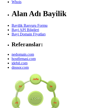
Whois
Alan Adı Bayilik
Bayilik Başvuru Formu
Bayi API Bilgileri
Bayi Domain Fiyatları
Referanslar:
nedomain.com
hostfirmasi.com
idebil.com
dnssor.com