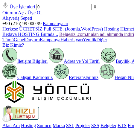
Üye İşlemleri
Oturum Aç
-
Üye Ol
Alışveriş Sepeti
+90 (216) 99 000 99
Kampanyalar
Herkese ÜCRETSİZ Full SİTE. (Joomla,WordPress)
Hosting Hizmeti
Bedava HOSTİNG Burada...
Belgesiz .com.tr alan adı alımında indir
Tümü
Genel
Duyuru
Kampanya
Haber
Uyarı
Yenilik
Diğer
Biz Kimiz?
İletişim Bilgileri
Adres ve Yol Tarifi
Bayilik, 
Çalışan Kadromuz
Referanslarımız
Hesap Num
Alan Adı
Hosting
Sunucu
Marka
SSL
Projeler
SSS
Belgeler
BTS
Fo