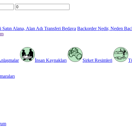
 Satın Alana, Alan Adı Transferi Bedava
Backorder Nedir, Neden Bac
im
Anlaşmalar
İnsan Kaynakları
Şirket Resimleri
T
araları
rum