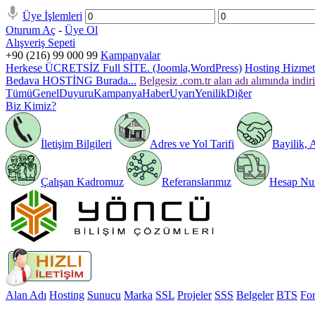
Üye İşlemleri
Oturum Aç
-
Üye Ol
Alışveriş Sepeti
+90 (216) 99 000 99
Kampanyalar
Herkese ÜCRETSİZ Full SİTE. (Joomla,WordPress)
Hosting Hizmeti
Bedava HOSTİNG Burada...
Belgesiz .com.tr alan adı alımında indir
Tümü
Genel
Duyuru
Kampanya
Haber
Uyarı
Yenilik
Diğer
Biz Kimiz?
İletişim Bilgileri
Adres ve Yol Tarifi
Bayilik, 
Çalışan Kadromuz
Referanslarımız
Hesap Num
Alan Adı
Hosting
Sunucu
Marka
SSL
Projeler
SSS
Belgeler
BTS
Fo