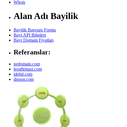
Whois
Alan Adı Bayilik
Bayilik Başvuru Formu
Bayi API Bilgileri
Bayi Domain Fiyatları
Referanslar:
nedomain.com
hostfirmasi.com
idebil.com
dnssor.com