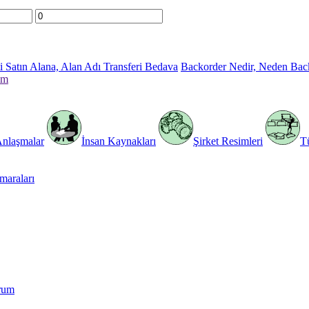
 Satın Alana, Alan Adı Transferi Bedava
Backorder Nedir, Neden Bac
im
Anlaşmalar
İnsan Kaynakları
Şirket Resimleri
T
araları
rum