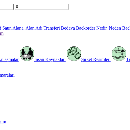
 Satın Alana, Alan Adı Transferi Bedava
Backorder Nedir, Neden Bac
im
Anlaşmalar
İnsan Kaynakları
Şirket Resimleri
T
araları
rum