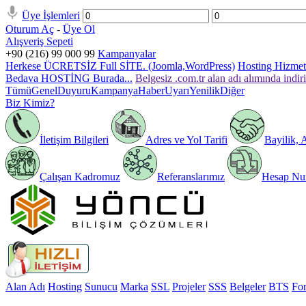
Üye İşlemleri
Oturum Aç
-
Üye Ol
Alışveriş Sepeti
+90 (216) 99 000 99
Kampanyalar
Herkese ÜCRETSİZ Full SİTE. (Joomla,WordPress)
Hosting Hizmeti
Bedava HOSTİNG Burada...
Belgesiz .com.tr alan adı alımında indir
Tümü
Genel
Duyuru
Kampanya
Haber
Uyarı
Yenilik
Diğer
Biz Kimiz?
İletişim Bilgileri
Adres ve Yol Tarifi
Bayilik, 
Çalışan Kadromuz
Referanslarımız
Hesap Num
Alan Adı
Hosting
Sunucu
Marka
SSL
Projeler
SSS
Belgeler
BTS
Fo