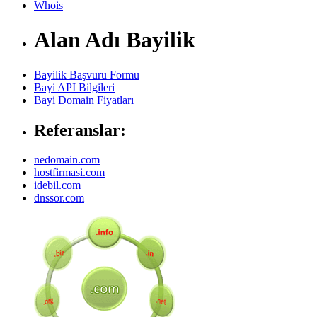
Whois
Alan Adı Bayilik
Bayilik Başvuru Formu
Bayi API Bilgileri
Bayi Domain Fiyatları
Referanslar:
nedomain.com
hostfirmasi.com
idebil.com
dnssor.com