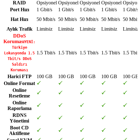
RAID
Opsiyonel
Opsiyonel
Opsiyonel
Opsiyonel
Opsiyon
Port Hızı
1 Gbit/s
1 Gbit/s
1 Gbit/s
1 Gbit/s
1 Gbit/s
Hat Hızı
50 Mbit/s
50 Mbit/s
50 Mbit/s
50 Mbit/s
50 Mbit/
Aylık Trafik
Limitsiz
Limitsiz
Limitsiz
Limitsiz
Limitsiz
DDoS
Koruması
YENİ:
Türkiye
1.5 Tbit/s
1.5 Tbit/s
1.5 Tbit/s
1.5 Tbit/s
1.5 Tbit/
Lokasyonda 1.5
Tbit/s DDoS
Saldırı
Koruması
Harici FTP
100 GB
100 GB
100 GB
100 GB
100 GB
Online Format
Online
Resetleme
Online
Raporlama
RDNS
Yönetimi
Boot CD
Aktifleme