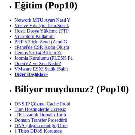
Eğitim (Pop10)
Network MTU Ayarı Nasıl Y
Vps ve Vds İçin TeamSpeak
Hosta Dosya Yükleme (FTP
Vi Editörü Kullanımı
PHP 5.3 için Zend (Zend G
cPanel'de CSR Kodu Oluştu
Centos 5.x 64 Bit için Ze
Joomla Kurulumu (PLESK Pa
OpenVZ ve Xen Nedir?
VMware ESXi Statik (Sabit
Diğer Başlıklar»
Biliyor muydunuz? (Pop10)
DNS IP Çözme, Cache Probl
Tüm Hostinglerde Ücretsiz
.TR Uzantılı Domain Tarih
Domain Transfer Prosedürü
DNS çalışma mantığı (Örne
1 Tbit/s DDoS Koruması