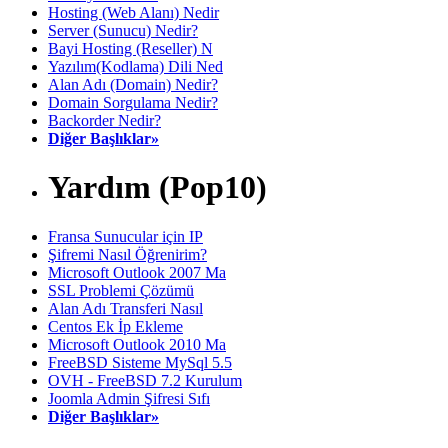
Hosting (Web Alanı) Nedir
Server (Sunucu) Nedir?
Bayi Hosting (Reseller) N
Yazılım(Kodlama) Dili Ned
Alan Adı (Domain) Nedir?
Domain Sorgulama Nedir?
Backorder Nedir?
Diğer Başlıklar»
Yardım (Pop10)
Fransa Sunucular için IP
Şifremi Nasıl Öğrenirim?
Microsoft Outlook 2007 Ma
SSL Problemi Çözümü
Alan Adı Transferi Nasıl
Centos Ek İp Ekleme
Microsoft Outlook 2010 Ma
FreeBSD Sisteme MySql 5.5
OVH - FreeBSD 7.2 Kurulum
Joomla Admin Şifresi Sıfı
Diğer Başlıklar»