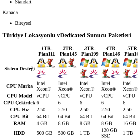
Standart
Kanada
Bireysel
Türkiye Lokasyonlu vDedicated Sunucu Paketleri
1
TR-
2
TR-
3
TR-
4
TR-
5
TR-
Plan111
Plan145
Plan199
Plan146
Plan10
Sistem Desteği
Intel
Intel
Intel
Intel
Intel
CPU Marka
Xeon®
Xeon®
Xeon®
Xeon®
Xeon®
CPU Model
vCPU
vCPU
vCPU
vCPU
vCPU
CPU Çekirdek
6
6
6
6
6
CPU Hız
2.50
2.50
2.50
2.50
2.50
CPU Bit
64 Bit
64 Bit
64 Bit
64 Bit
64 Bit
RAM
4 GB
8 GB
8 GB
8 GB
16 GB
120 GB
HDD
500 GB
500 GB
1 TB
1 TB
SSD