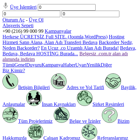
Üye İşlemleri
Oturum Aç
-
Üye Ol
Alışveriş Sepeti
+90 (216) 99 000 99
Kampanyalar
Herkese ÜCRETSİZ Full SİTE. (Joomla,WordPress)
Hosting
Hizmeti Satın Alana, Alan Adı Transferi Bedava
Backorder Nedir,
Neden Backorder?
En Ucuz .co Uzantılı Alan Adı Burada!
Bedava,
Bedava, Bedava HOSTİNG Burada...
Belgesiz .com.tr alan adı
alımında indirim
Tümü
Genel
Duyuru
Kampanya
Haber
Uyarı
Yenilik
Diğer
Biz Kimiz?
İletişim Bilgileri
Adres ve Yol Tarifi
Bayilik,
Anlaşmalar
İnsan Kaynakları
Şirket Resimleri
Tüm Projelerimiz
Belge ve İzinler
Bizim
Hakkımızda
Çalışan Kadromuz
Referanslarımız