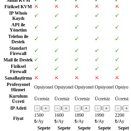
Sanal KVM
Fiziksel KVM
IP Whois
Kaydı
API ile
Yönetim
Telefon ile
Destek
Standart
Firewall
Mail ile Destek
Fiziksel
Firewall
Sanallaştirma
Profesyonel
Opsiyonel
Opsiyonel
Opsiyonel
Opsiyonel
Opsiyon
Hizmet
Kurulum
Ücretsiz
Ücretsiz
Ücretsiz
Ücretsiz
Ücretsiz
Ücreti
IP Adeti
1
1
1
1
1
-
+
-
+
-
+
-
+
-
+
1500
1600
1890
1990
2200
Fiyat
₺/Ay
₺/Ay
₺/Ay
₺/Ay
₺/Ay
Sepete
Sepete
Sepete
Sepete
Sepete