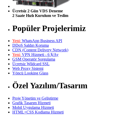
Ücretsiz 2 Gün VDS Deneme
2 Saate Hızlı Kurulum ve Teslim
Popüler Projelerimiz
Yeni:
WhatsApp Business API
DDoS Saldırı Koruma
CDN (Content Delivery Network)
Yeni:
VPN Hizmeti - 6 $/Ay
GSM Operatör Sorgulama
Ücretsiz Wildcard SSL
Web Proxy Sistemi
Yöncü Looking Glass
Özel Yazılım/Tasarım
Proje Yönetim ve Geliştirme
Grafik Tasarım Hizmeti
Mobil Uygulama Hizmeti
HTML+CSS Kodlama Hizmeti