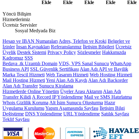
Ekle
Ekle
Ekle
Ekle
Ekle
Yöncü Bilişim
Hizmetlerimiz
Ücretsiz Servisler
Sosyal Medyada Biz
Hesap ve IBAN Numaraları
Adres, Telefon ve Kroki
Belgeler ve
İzinler
İnsan Kaynakları
Referanslarımız
İletişim Bilgileri
Ücretsiz
Üyelik
Destek Sistemi
Privacy Policy
Sözleşmeler
Hakkımızda
Kadromuz
SSS
Bedava .tk Uzantılı Domain
VDS, VPS Sanal Sunucu
WhatsApp
Business API
SSL Güvenlik Sertifikası
Alan Adı API ve Bayilik
Marka Tescil Hizmeti
Web Tasarım Hizmeti
Web Hosting Hizmeti
Mail Hosting Hizmeti
Yeni Alan Adı Kaydı
Alan Adı Backorder
Alan Adı Transfer
Sunucu Kiralama
Hizmetlerde Online Yönetim
Üyeler Arası Aktarım
Alan Adı
Transfer Kilidi
A Record IP Yönlendirme
Mail ve SMS Hatırlatma
Whois Gizlilik Koruma
Alt İsim Sunucu Oluşturma
Hazır
Uygulama Kurulumu
Yapım Aşamasında Sayfası
İletişim Bilgi
Değiştirme
DNS Yönlendirme
URL Yönlendirme
Satılık Sayfası
Teklif Sayfası