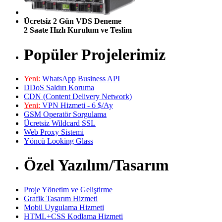
Ücretsiz 2 Gün VDS Deneme
2 Saate Hızlı Kurulum ve Teslim
Popüler Projelerimiz
Yeni:
WhatsApp Business API
DDoS Saldırı Koruma
CDN (Content Delivery Network)
Yeni:
VPN Hizmeti - 6 $/Ay
GSM Operatör Sorgulama
Ücretsiz Wildcard SSL
Web Proxy Sistemi
Yöncü Looking Glass
Özel Yazılım/Tasarım
Proje Yönetim ve Geliştirme
Grafik Tasarım Hizmeti
Mobil Uygulama Hizmeti
HTML+CSS Kodlama Hizmeti