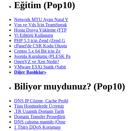
Eğitim (Pop10)
Network MTU Ayarı Nasıl Y
Vps ve Vds İçin TeamSpeak
Hosta Dosya Yükleme (FTP
Vi Editörü Kullanımı
PHP 5.3 için Zend (Zend G
cPanel'de CSR Kodu Oluştu
Centos 5.x 64 Bit için Ze
Joomla Kurulumu (PLESK Pa
OpenVZ ve Xen Nedir?
VMware ESXi Statik (Sabit
Diğer Başlıklar»
Biliyor muydunuz? (Pop10)
DNS IP Çözme, Cache Probl
Tüm Hostinglerde Ücretsiz
.TR Uzantılı Domain Tarih
Domain Transfer Prosedürü
DNS çalışma mantığı (Örne
1 Tbit/s DDoS Koruması