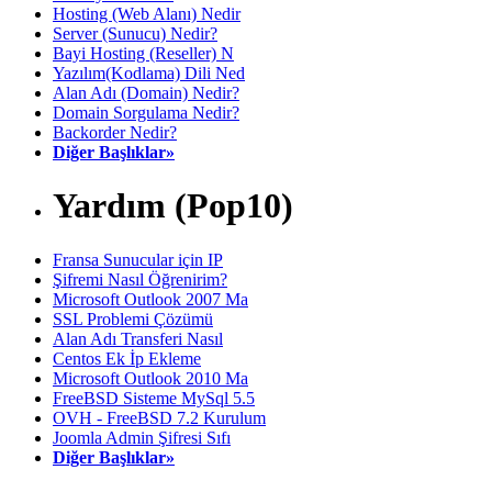
Hosting (Web Alanı) Nedir
Server (Sunucu) Nedir?
Bayi Hosting (Reseller) N
Yazılım(Kodlama) Dili Ned
Alan Adı (Domain) Nedir?
Domain Sorgulama Nedir?
Backorder Nedir?
Diğer Başlıklar»
Yardım (Pop10)
Fransa Sunucular için IP
Şifremi Nasıl Öğrenirim?
Microsoft Outlook 2007 Ma
SSL Problemi Çözümü
Alan Adı Transferi Nasıl
Centos Ek İp Ekleme
Microsoft Outlook 2010 Ma
FreeBSD Sisteme MySql 5.5
OVH - FreeBSD 7.2 Kurulum
Joomla Admin Şifresi Sıfı
Diğer Başlıklar»