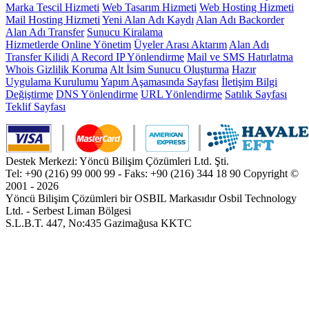
Marka Tescil Hizmeti
Web Tasarım Hizmeti
Web Hosting Hizmeti
Mail Hosting Hizmeti
Yeni Alan Adı Kaydı
Alan Adı Backorder
Alan Adı Transfer
Sunucu Kiralama
Hizmetlerde Online Yönetim
Üyeler Arası Aktarım
Alan Adı
Transfer Kilidi
A Record IP Yönlendirme
Mail ve SMS Hatırlatma
Whois Gizlilik Koruma
Alt İsim Sunucu Oluşturma
Hazır
Uygulama Kurulumu
Yapım Aşamasında Sayfası
İletişim Bilgi
Değiştirme
DNS Yönlendirme
URL Yönlendirme
Satılık Sayfası
Teklif Sayfası
Destek Merkezi: Yöncü Bilişim Çözümleri Ltd. Şti.
Tel: +90 (216) 99 000 99 - Faks: +90 (216) 344 18 90
Copyright ©
2001 - 2026
Yöncü Bilişim Çözümleri bir OSBIL Markasıdır
Osbil Technology
Ltd. - Serbest Liman Bölgesi
S.L.B.T. 447, No:435 Gazimağusa KKTC