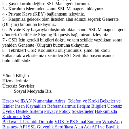
2 - Şayet kurulu değilse SSL Manager'ı kurunuz.
3 - Kurulum işleminden sonra SSL Manager'a tıklayınız.
4 - Private Keys (KEY) bağlantısını izleyiniz.
5 - Karşınıza gelecek olan listeden alan adınızı seçerek Generate
(Oluştur) butonuna tıklayınız.
6 - Private Key başarıyla oluşturulduktan sonra SSL Manager'a geri
dönerek Certificate Signing Requests bağlantısını izleyiniz.
7 - CSR İçin gerekli bilgileri doğru ve tam şekilde yazdıktan sonra
yeniden Generate (Oluştur) butonuna tıklayınız.
8 - Tebrikler! CSR Kodunuzu oluşturdunuz, şimdi bu kodu
kullanarak web sitemiz üzerinden SSL Sertifika başvurusunda
bulunabilirsiniz.
Yöncü Bilişim
Hizmetlerimiz
Ücretsiz Servisler
Sosyal Medyada Biz
Hesap ve IBAN Numaraları
Adres, Telefon ve Kroki
Belgeler ve
İzinler
İnsan Kaynakları
Referanslarımız
İletişim Bilgileri
Ücretsiz
Üyelik
Destek Sistemi
Privacy Policy
Sözleşmeler
Hakkımızda
Kadromuz
SSS
Bedava .tk Uzantılı Domain
VDS, VPS Sanal Sunucu
WhatsApp
Business API
SSL Güvenlik Sertifikası
Alan Adı API ve Bayilik