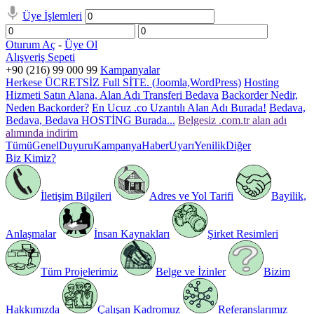
Üye İşlemleri
Oturum Aç
-
Üye Ol
Alışveriş Sepeti
+90 (216) 99 000 99
Kampanyalar
Herkese ÜCRETSİZ Full SİTE. (Joomla,WordPress)
Hosting
Hizmeti Satın Alana, Alan Adı Transferi Bedava
Backorder Nedir,
Neden Backorder?
En Ucuz .co Uzantılı Alan Adı Burada!
Bedava,
Bedava, Bedava HOSTİNG Burada...
Belgesiz .com.tr alan adı
alımında indirim
Tümü
Genel
Duyuru
Kampanya
Haber
Uyarı
Yenilik
Diğer
Biz Kimiz?
İletişim Bilgileri
Adres ve Yol Tarifi
Bayilik,
Anlaşmalar
İnsan Kaynakları
Şirket Resimleri
Tüm Projelerimiz
Belge ve İzinler
Bizim
Hakkımızda
Çalışan Kadromuz
Referanslarımız