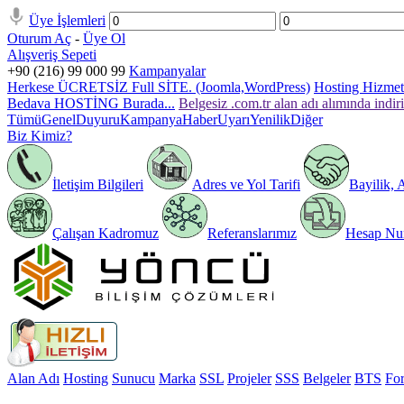
Üye İşlemleri
Oturum Aç
-
Üye Ol
Alışveriş Sepeti
+90 (216) 99 000 99
Kampanyalar
Herkese ÜCRETSİZ Full SİTE. (Joomla,WordPress)
Hosting Hizmeti
Bedava HOSTİNG Burada...
Belgesiz .com.tr alan adı alımında indir
Tümü
Genel
Duyuru
Kampanya
Haber
Uyarı
Yenilik
Diğer
Biz Kimiz?
İletişim Bilgileri
Adres ve Yol Tarifi
Bayilik, 
Çalışan Kadromuz
Referanslarımız
Hesap Num
Alan Adı
Hosting
Sunucu
Marka
SSL
Projeler
SSS
Belgeler
BTS
Fo