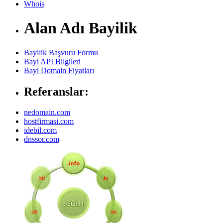
Whois
Alan Adı Bayilik
Bayilik Başvuru Formu
Bayi API Bilgileri
Bayi Domain Fiyatları
Referanslar:
nedomain.com
hostfirmasi.com
idebil.com
dnssor.com