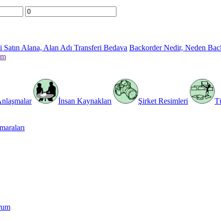
 Satın Alana, Alan Adı Transferi Bedava
Backorder Nedir, Neden Bac
im
Anlaşmalar
İnsan Kaynakları
Şirket Resimleri
T
araları
rum