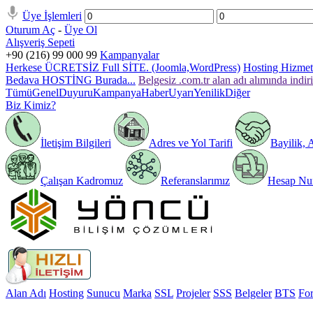
Üye İşlemleri
Oturum Aç
-
Üye Ol
Alışveriş Sepeti
+90 (216) 99 000 99
Kampanyalar
Herkese ÜCRETSİZ Full SİTE. (Joomla,WordPress)
Hosting Hizmeti
Bedava HOSTİNG Burada...
Belgesiz .com.tr alan adı alımında indir
Tümü
Genel
Duyuru
Kampanya
Haber
Uyarı
Yenilik
Diğer
Biz Kimiz?
İletişim Bilgileri
Adres ve Yol Tarifi
Bayilik, 
Çalışan Kadromuz
Referanslarımız
Hesap Num
Alan Adı
Hosting
Sunucu
Marka
SSL
Projeler
SSS
Belgeler
BTS
Fo