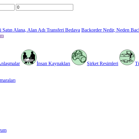
 Satın Alana, Alan Adı Transferi Bedava
Backorder Nedir, Neden Bac
im
Anlaşmalar
İnsan Kaynakları
Şirket Resimleri
T
araları
rum