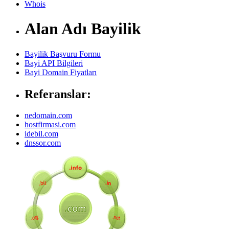
Whois
Alan Adı Bayilik
Bayilik Başvuru Formu
Bayi API Bilgileri
Bayi Domain Fiyatları
Referanslar:
nedomain.com
hostfirmasi.com
idebil.com
dnssor.com