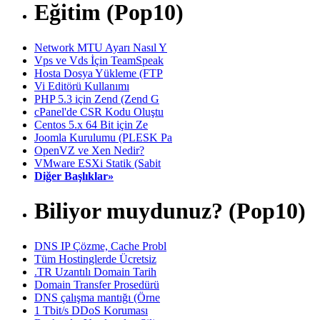
Eğitim (Pop10)
Network MTU Ayarı Nasıl Y
Vps ve Vds İçin TeamSpeak
Hosta Dosya Yükleme (FTP
Vi Editörü Kullanımı
PHP 5.3 için Zend (Zend G
cPanel'de CSR Kodu Oluştu
Centos 5.x 64 Bit için Ze
Joomla Kurulumu (PLESK Pa
OpenVZ ve Xen Nedir?
VMware ESXi Statik (Sabit
Diğer Başlıklar»
Biliyor muydunuz? (Pop10)
DNS IP Çözme, Cache Probl
Tüm Hostinglerde Ücretsiz
.TR Uzantılı Domain Tarih
Domain Transfer Prosedürü
DNS çalışma mantığı (Örne
1 Tbit/s DDoS Koruması