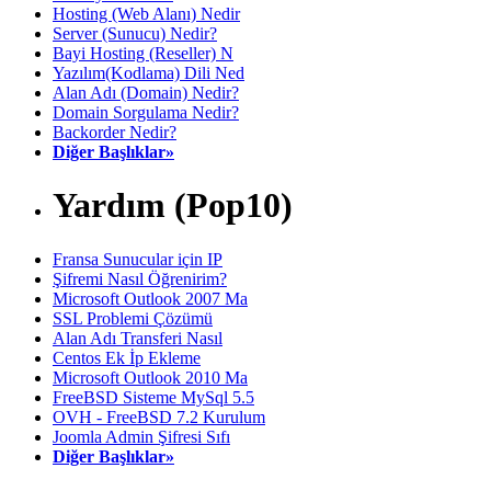
Hosting (Web Alanı) Nedir
Server (Sunucu) Nedir?
Bayi Hosting (Reseller) N
Yazılım(Kodlama) Dili Ned
Alan Adı (Domain) Nedir?
Domain Sorgulama Nedir?
Backorder Nedir?
Diğer Başlıklar»
Yardım (Pop10)
Fransa Sunucular için IP
Şifremi Nasıl Öğrenirim?
Microsoft Outlook 2007 Ma
SSL Problemi Çözümü
Alan Adı Transferi Nasıl
Centos Ek İp Ekleme
Microsoft Outlook 2010 Ma
FreeBSD Sisteme MySql 5.5
OVH - FreeBSD 7.2 Kurulum
Joomla Admin Şifresi Sıfı
Diğer Başlıklar»