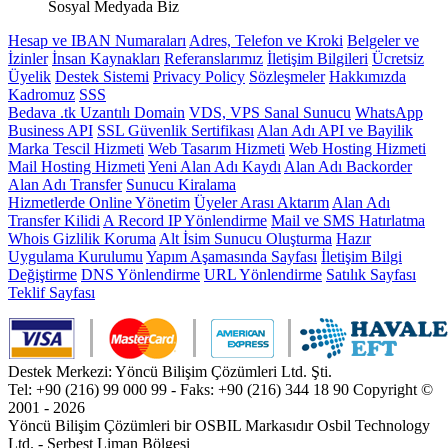
Sosyal Medyada Biz
Hesap ve IBAN Numaraları
Adres, Telefon ve Kroki
Belgeler ve
İzinler
İnsan Kaynakları
Referanslarımız
İletişim Bilgileri
Ücretsiz
Üyelik
Destek Sistemi
Privacy Policy
Sözleşmeler
Hakkımızda
Kadromuz
SSS
Bedava .tk Uzantılı Domain
VDS, VPS Sanal Sunucu
WhatsApp
Business API
SSL Güvenlik Sertifikası
Alan Adı API ve Bayilik
Marka Tescil Hizmeti
Web Tasarım Hizmeti
Web Hosting Hizmeti
Mail Hosting Hizmeti
Yeni Alan Adı Kaydı
Alan Adı Backorder
Alan Adı Transfer
Sunucu Kiralama
Hizmetlerde Online Yönetim
Üyeler Arası Aktarım
Alan Adı
Transfer Kilidi
A Record IP Yönlendirme
Mail ve SMS Hatırlatma
Whois Gizlilik Koruma
Alt İsim Sunucu Oluşturma
Hazır
Uygulama Kurulumu
Yapım Aşamasında Sayfası
İletişim Bilgi
Değiştirme
DNS Yönlendirme
URL Yönlendirme
Satılık Sayfası
Teklif Sayfası
Destek Merkezi: Yöncü Bilişim Çözümleri Ltd. Şti.
Tel: +90 (216) 99 000 99 - Faks: +90 (216) 344 18 90
Copyright ©
2001 - 2026
Yöncü Bilişim Çözümleri bir OSBIL Markasıdır
Osbil Technology
Ltd. - Serbest Liman Bölgesi