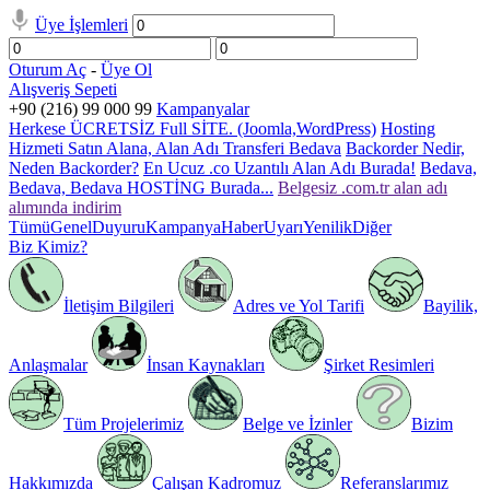
Üye İşlemleri
Oturum Aç
-
Üye Ol
Alışveriş Sepeti
+90 (216) 99 000 99
Kampanyalar
Herkese ÜCRETSİZ Full SİTE. (Joomla,WordPress)
Hosting
Hizmeti Satın Alana, Alan Adı Transferi Bedava
Backorder Nedir,
Neden Backorder?
En Ucuz .co Uzantılı Alan Adı Burada!
Bedava,
Bedava, Bedava HOSTİNG Burada...
Belgesiz .com.tr alan adı
alımında indirim
Tümü
Genel
Duyuru
Kampanya
Haber
Uyarı
Yenilik
Diğer
Biz Kimiz?
İletişim Bilgileri
Adres ve Yol Tarifi
Bayilik,
Anlaşmalar
İnsan Kaynakları
Şirket Resimleri
Tüm Projelerimiz
Belge ve İzinler
Bizim
Hakkımızda
Çalışan Kadromuz
Referanslarımız