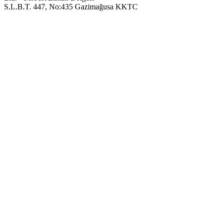
S.L.B.T. 447, No:435 Gazimağusa KKTC