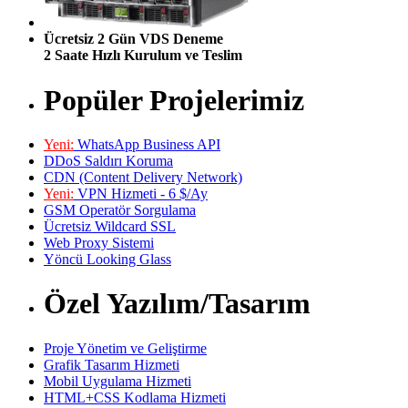
Ücretsiz 2 Gün VDS Deneme
2 Saate Hızlı Kurulum ve Teslim
Popüler Projelerimiz
Yeni:
WhatsApp Business API
DDoS Saldırı Koruma
CDN (Content Delivery Network)
Yeni:
VPN Hizmeti - 6 $/Ay
GSM Operatör Sorgulama
Ücretsiz Wildcard SSL
Web Proxy Sistemi
Yöncü Looking Glass
Özel Yazılım/Tasarım
Proje Yönetim ve Geliştirme
Grafik Tasarım Hizmeti
Mobil Uygulama Hizmeti
HTML+CSS Kodlama Hizmeti