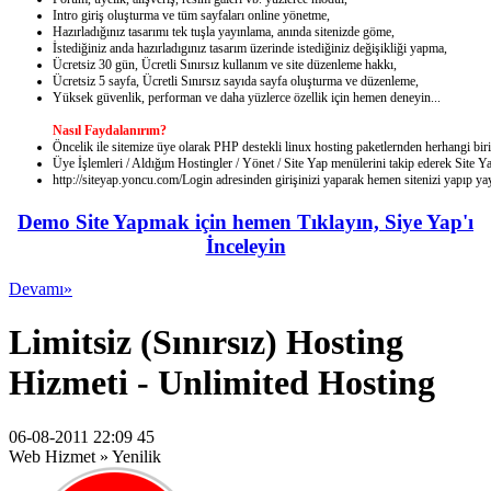
Intro giriş oluşturma ve tüm sayfaları online yönetme,
Hazırladığınız tasarımı tek tuşla yayınlama, anında sitenizde göme,
İstediğiniz anda hazırladıgınız tasarım üzerinde istediğiniz değişikliği yapma,
Ücretsiz 30 gün, Ücretli Sınırsız kullanım ve site düzenleme hakkı,
Ücretsiz 5 sayfa, Ücretli Sınırsız sayıda sayfa oluşturma ve düzenleme,
Yüksek güvenlik, performan ve daha yüzlerce özellik için hemen deneyin...
Nasıl Faydalanırım?
Öncelik ile sitemize üye olarak PHP destekli linux hosting paketlernden herhangi birin
Üye İşlemleri / Aldığım Hostingler / Yönet / Site Yap menülerini takip ederek Site Yap
http://siteyap.yoncu.com/Login adresinden girişinizi yaparak hemen sitenizi yapıp ya
Demo Site Yapmak için hemen Tıklayın, Siye Yap'ı
İnceleyin
Devamı»
Limitsiz (Sınırsız) Hosting
Hizmeti - Unlimited Hosting
06-08-2011 22:09 45
Web Hizmet » Yenilik