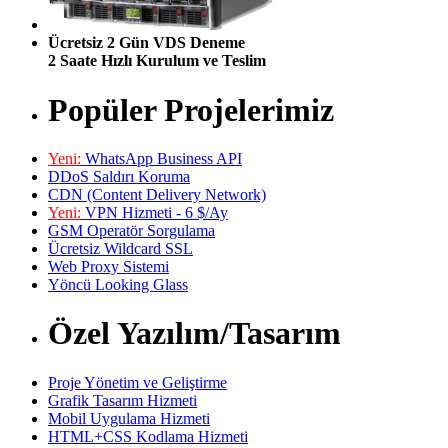
Ücretsiz 2 Gün VDS Deneme
2 Saate Hızlı Kurulum ve Teslim
Popüler Projelerimiz
Yeni:
WhatsApp Business API
DDoS Saldırı Koruma
CDN (Content Delivery Network)
Yeni:
VPN Hizmeti - 6 $/Ay
GSM Operatör Sorgulama
Ücretsiz Wildcard SSL
Web Proxy Sistemi
Yöncü Looking Glass
Özel Yazılım/Tasarım
Proje Yönetim ve Geliştirme
Grafik Tasarım Hizmeti
Mobil Uygulama Hizmeti
HTML+CSS Kodlama Hizmeti