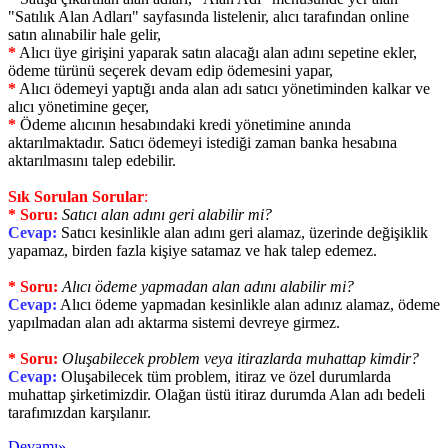
"Satılık Alan Adları" sayfasında listelenir, alıcı tarafından online
satın alınabilir hale gelir,
*
Alıcı üye girişini yaparak satın alacağı alan adını sepetine ekler,
ödeme türünü seçerek devam edip ödemesini yapar,
*
Alıcı ödemeyi yaptığı anda alan adı satıcı yönetiminden kalkar ve
alıcı yönetimine geçer,
*
Ödeme alıcının hesabındaki kredi yönetimine anında
aktarılmaktadır. Satıcı ödemeyi istediği zaman banka hesabına
aktarılmasını talep edebilir.
Sık Sorulan Sorular
:
*
Soru:
Satıcı alan adını geri alabilir mi?
Cevap:
Satıcı kesinlikle alan adını geri alamaz, üzerinde değişiklik
yapamaz, birden fazla kişiye satamaz ve hak talep edemez.
*
Soru:
Alıcı ödeme yapmadan alan adını alabilir mi?
Cevap:
Alıcı ödeme yapmadan kesinlikle alan adınız alamaz, ödeme
yapılmadan alan adı aktarma sistemi devreye girmez.
*
Soru:
Oluşabilecek problem veya itirazlarda muhattap kimdir?
Cevap:
Oluşabilecek tüm problem, itiraz ve özel durumlarda
muhattap şirketimizdir. Olağan üstü itiraz durumda Alan adı bedeli
tarafımızdan karşılanır.
Devamı»