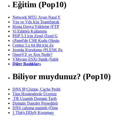
Eğitim (Pop10)
Network MTU Ayarı Nasıl Y
Vps ve Vds İçin TeamSpeak
Hosta Dosya Yükleme (FTP
Vi Editörü Kullanımı
PHP 5.3 için Zend (Zend G
cPanel'de CSR Kodu Oluştu
Centos 5.x 64 Bit için Ze
Joomla Kurulumu (PLESK Pa
OpenVZ ve Xen Nedir?
VMware ESXi Statik (Sabit
Diğer Başlıklar»
Biliyor muydunuz? (Pop10)
DNS IP Çözme, Cache Probl
Tüm Hostinglerde Ücretsiz
.TR Uzantılı Domain Tarih
Domain Transfer Prosedürü
DNS çalışma mantığı (Örne
1 Tbit/s DDoS Koruması