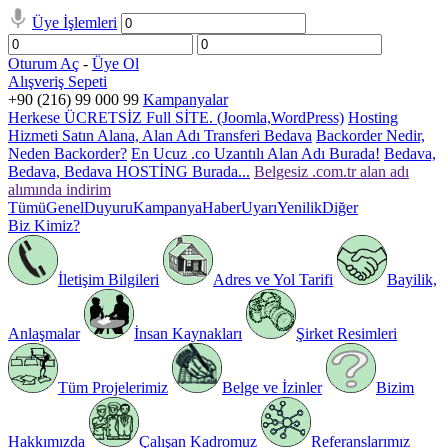
Üye İşlemleri
Oturum Aç
-
Üye Ol
Alışveriş Sepeti
+90 (216) 99 000 99
Kampanyalar
Herkese ÜCRETSİZ Full SİTE. (Joomla,WordPress)
Hosting
Hizmeti Satın Alana, Alan Adı Transferi Bedava
Backorder Nedir,
Neden Backorder?
En Ucuz .co Uzantılı Alan Adı Burada!
Bedava,
Bedava, Bedava HOSTİNG Burada...
Belgesiz .com.tr alan adı
alımında indirim
Tümü
Genel
Duyuru
Kampanya
Haber
Uyarı
Yenilik
Diğer
Biz Kimiz?
İletişim Bilgileri
Adres ve Yol Tarifi
Bayilik,
Anlaşmalar
İnsan Kaynakları
Şirket Resimleri
Tüm Projelerimiz
Belge ve İzinler
Bizim
Hakkımızda
Çalışan Kadromuz
Referanslarımız