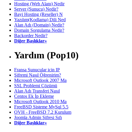
Hosting (Web Alanı) Nedir
Server (Sunucu) Nedir?
Bayi Hosting (Reseller) N
Yazılım(Kodlama) Dili Ned
Alan Adı (Domain) Nedir?
Domain Sorgulama Nedir?
Backorder Nedir?
Diğer Başlıklar»
Yardım (Pop10)
Fransa Sunucular için IP
Şifremi Nasıl Öğrenirim?
Microsoft Outlook 2007 Ma
SSL Problemi Çözümü
Alan Adı Transferi Nasıl
Centos Ek İp Ekleme
Microsoft Outlook 2010 Ma
FreeBSD Sisteme MySql 5.5
OVH - FreeBSD 7.2 Kurulum
Joomla Admin Şifresi Sıfı
Diğer Başlıklar»