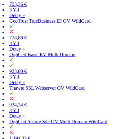
703,36 €
3 Yıl
Detay »
GeoTrust TrueBusiness ID OV WildCard
778,86 €
3 Yıl
Detay »
DigiCert Basic EV Multi Domain
923,00 €
3 Yıl
Detay »
Thawte SSL Webserver OV WildCard
934,24 €
3 Yıl
Detay »
DigiCert Secure Site OV Multi Domain WildCard
1.191,32 €