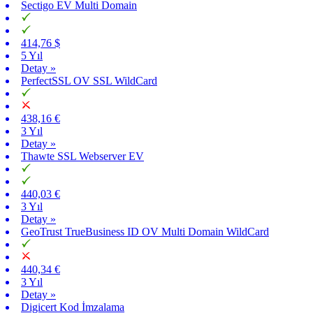
Sectigo EV Multi Domain
414,76 $
5 Yıl
Detay »
PerfectSSL OV SSL WildCard
438,16 €
3 Yıl
Detay »
Thawte SSL Webserver EV
440,03 €
3 Yıl
Detay »
GeoTrust TrueBusiness ID OV Multi Domain WildCard
440,34 €
3 Yıl
Detay »
Digicert Kod İmzalama