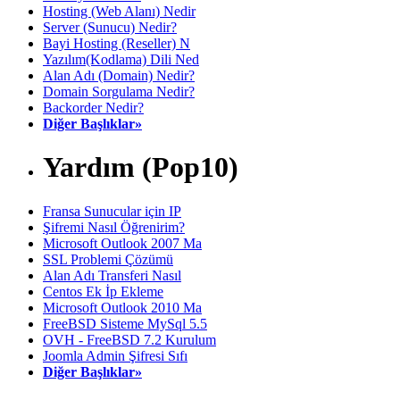
Hosting (Web Alanı) Nedir
Server (Sunucu) Nedir?
Bayi Hosting (Reseller) N
Yazılım(Kodlama) Dili Ned
Alan Adı (Domain) Nedir?
Domain Sorgulama Nedir?
Backorder Nedir?
Diğer Başlıklar»
Yardım (Pop10)
Fransa Sunucular için IP
Şifremi Nasıl Öğrenirim?
Microsoft Outlook 2007 Ma
SSL Problemi Çözümü
Alan Adı Transferi Nasıl
Centos Ek İp Ekleme
Microsoft Outlook 2010 Ma
FreeBSD Sisteme MySql 5.5
OVH - FreeBSD 7.2 Kurulum
Joomla Admin Şifresi Sıfı
Diğer Başlıklar»