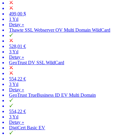
499,00 $
1 Yıl
Detay »
Thawte SSL Webserver OV Multi Domain WildCard
528,01 €
3 Yıl
Detay »
GeoTrust DV SSL WildCard
554,22 €
3 Yıl
Detay »
GeoTrust TrueBusiness ID EV Multi Domain
554,22 €
3 Yıl
Detay »
DigiCert Basic EV