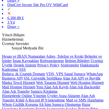
Detay »
DigiCert Secure Site Pro OV WildCard
6.306,88 €
3 Yıl
Detay »
Yöncü Bilişim
Hizmetlerimiz
Ücretsiz Servisler
Sosyal Medyada Biz
Hesap ve IBAN Numaraları
Adres, Telefon ve Kroki
Belgeler ve
İzinler
İnsan Kaynakları
Referanslarımız
İletişim Bilgileri
Ücretsiz
Üyelik
Destek Sistemi
Privacy Policy
Sözleşmeler
Hakkımızda
Kadromuz
SSS
Bedava .tk Uzantılı Domain
VDS, VPS Sanal Sunucu
WhatsApp
Business API
SSL Güvenlik Sertifikası
Alan Adı API ve Bayilik
Marka Tescil Hizmeti
Web Tasarım Hizmeti
Web Hosting Hizmeti
Mail Hosting Hizmeti
Yeni Alan Adı Kaydı
Alan Adı Backorder
Alan Adı Transfer
Sunucu Kiralama
Hizmetlerde Online Yönetim
Üyeler Arası Aktarım
Alan Adı
Transfer Kilidi
A Record IP Yönlendirme
Mail ve SMS Hatırlatma
Whois Gizlilik Koruma
Alt İsim Sunucu Oluşturma
Hazır
Uygulama Kurulumu
Yapım Aşamasında Sayfası
İletişim Bilgi