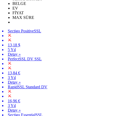
BELGE
EV
FİYAT
MAX SÜRE
Sectigo PositiveSSL
13,18 $
5 Yıl
Detay »
PerfectSSL DV SSL
13,84 €
3 Yıl
Detay »
RapidSSL Standard DV
16,96 €
3 Yıl
Detay »
Sectigo EssentialSSL