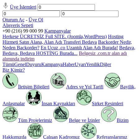
Üye İşlemleri
Oturum Aç
-
Üye Ol
Alışveriş Sepeti
+90 (216) 99 000 99
Kampanyalar
Herkese ÜCRETSİZ Full SİTE. (Joomla,WordPress)
Hosting
Hizmeti Satın Alana, Alan Adı Transferi Bedava
Backorder Nedir,
Neden Backorder?
En Ucuz .co Uzantılı Alan Adı Burada!
Bedava,
Bedava, Bedava HOSTİNG Burada...
Belgesiz .com.tr alan adı
alımında indirim
Tümü
Genel
Duyuru
Kampanya
Haber
Uyarı
Yenilik
Diğer
Biz Kimiz?
İletişim Bilgileri
Adres ve Yol Tarifi
Bayilik,
Anlaşmalar
İnsan Kaynakları
Şirket Resimleri
Tüm Projelerimiz
Belge ve İzinler
Bizim
Hakkımızda
Çalışan Kadromuz
Referanslarımız