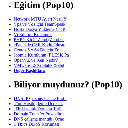
Eğitim (Pop10)
Network MTU Ayarı Nasıl Y
Vps ve Vds İçin TeamSpeak
Hosta Dosya Yükleme (FTP
Vi Editörü Kullanımı
PHP 5.3 için Zend (Zend G
cPanel'de CSR Kodu Oluştu
Centos 5.x 64 Bit için Ze
Joomla Kurulumu (PLESK Pa
OpenVZ ve Xen Nedir?
VMware ESXi Statik (Sabit
Diğer Başlıklar»
Biliyor muydunuz? (Pop10)
DNS IP Çözme, Cache Probl
Tüm Hostinglerde Ücretsiz
.TR Uzantılı Domain Tarih
Domain Transfer Prosedürü
DNS çalışma mantığı (Örne
1 Tbit/s DDoS Koruması