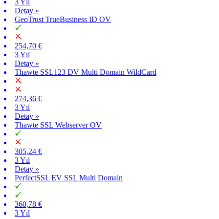
3 Yıl
Detay »
GeoTrust TrueBusiness ID OV
254,70 €
3 Yıl
Detay »
Thawte SSL123 DV Multi Domain WildCard
274,36 €
3 Yıl
Detay »
Thawte SSL Webserver OV
305,24 €
3 Yıl
Detay »
PerfectSSL EV SSL Multi Domain
360,78 €
3 Yıl