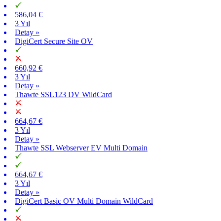
586,04 €
3 Yıl
Detay »
DigiCert Secure Site OV
660,92 €
3 Yıl
Detay »
Thawte SSL123 DV WildCard
664,67 €
3 Yıl
Detay »
Thawte SSL Webserver EV Multi Domain
664,67 €
3 Yıl
Detay »
DigiCert Basic OV Multi Domain WildCard