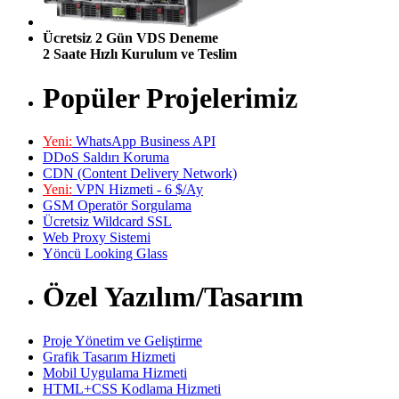
Ücretsiz 2 Gün VDS Deneme
2 Saate Hızlı Kurulum ve Teslim
Popüler Projelerimiz
Yeni:
WhatsApp Business API
DDoS Saldırı Koruma
CDN (Content Delivery Network)
Yeni:
VPN Hizmeti - 6 $/Ay
GSM Operatör Sorgulama
Ücretsiz Wildcard SSL
Web Proxy Sistemi
Yöncü Looking Glass
Özel Yazılım/Tasarım
Proje Yönetim ve Geliştirme
Grafik Tasarım Hizmeti
Mobil Uygulama Hizmeti
HTML+CSS Kodlama Hizmeti