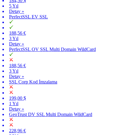
184,50 $
5 Yıl
Detay »
PerfectSSL EV SSL
188,56 €
3 Yıl
Detay »
PerfectSSL OV SSL Multi Domain WildCard
188,56 €
3 Yıl
Detay »
SSL Corp Kod İmzalama
199,00 $
1 Yıl
Detay »
GeoTrust DV SSL Multi Domain WildCard
228,96 €