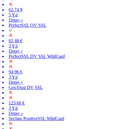
62,74 $
5 Yıl
Detay »
PerfectSSL OV SSL
82,48 €
3 Yıl
Detay »
PerfectSSL DV SSL WildCard
94,96 €
3 Yıl
Detay »
GeoTrust DV SSL
123,66 €
3 Yıl
Detay »
Sectigo PositiveSSL WildCard