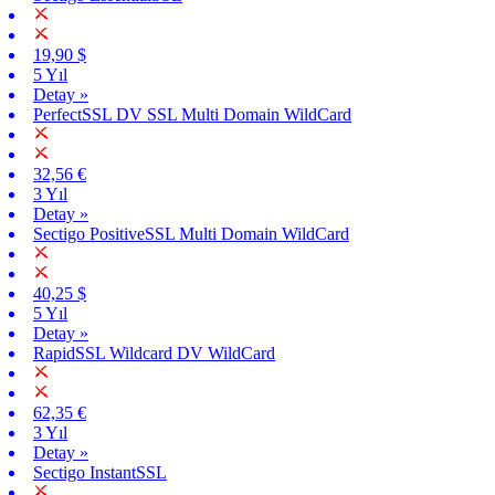
19,90 $
5 Yıl
Detay »
PerfectSSL DV SSL Multi Domain WildCard
32,56 €
3 Yıl
Detay »
Sectigo PositiveSSL Multi Domain WildCard
40,25 $
5 Yıl
Detay »
RapidSSL Wildcard DV WildCard
62,35 €
3 Yıl
Detay »
Sectigo InstantSSL