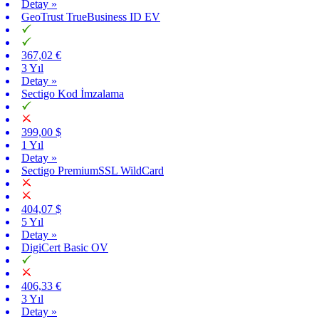
Detay »
GeoTrust TrueBusiness ID EV
367,02 €
3 Yıl
Detay »
Sectigo Kod İmzalama
399,00 $
1 Yıl
Detay »
Sectigo PremiumSSL WildCard
404,07 $
5 Yıl
Detay »
DigiCert Basic OV
406,33 €
3 Yıl
Detay »