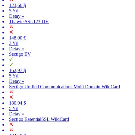
123,66 $
5 Yıl
Detay »
Thawte SSL123 DV
148,00 €
3 Yıl
Detay »
Sectigo EV
162,97 $
5 Yıl
Detay »
Sectigo Unified Communications Multi Domain WildCard
180,94 $
5 Yıl
Detay »
Sectigo EssentialSSL WildCard