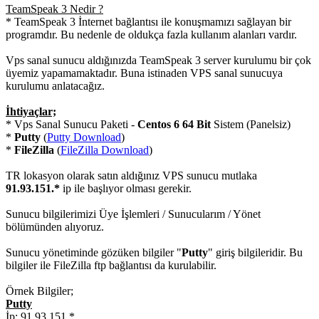
TeamSpeak 3 Nedir ?
* TeamSpeak 3 İnternet bağlantısı ile konuşmamızı sağlayan bir
programdır. Bu nedenle de oldukça fazla kullanım alanları vardır.
Vps sanal sunucu aldığınızda TeamSpeak 3 server kurulumu bir çok
üyemiz yapamamaktadır. Buna istinaden VPS sanal sunucuya
kurulumu anlatacağız.
İhtiyaçlar;
* Vps Sanal Sunucu Paketi -
Centos 6 64 Bit
Sistem (Panelsiz)
*
Putty
(
Putty Download
)
*
FileZilla
(
FileZilla Download
)
TR lokasyon olarak satın aldığınız VPS sunucu mutlaka
91.93.151.*
ip ile başlıyor olması gerekir.
Sunucu bilgilerimizi Üye İşlemleri / Sunucularım / Yönet
bölümünden alıyoruz.
Sunucu yönetiminde gözüken bilgiler "
Putty
" giriş bilgileridir. Bu
bilgiler ile FileZilla ftp bağlantısı da kurulabilir.
Örnek Bilgiler;
Putty
İp: 91.93.151.*