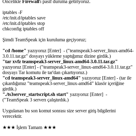
Öncelikle
Firewall
'ı pasif duruma getiriyoruz.
iptables -F
/etc/init.d/iptables save
/etc/init.d/iptables stop
chkconfig iptables off
Şimdi TeamSpeak için kuruluma geçiyoruz;
"cd /home"
yazıyoruz [Enter] - ("teamspeak3-server_linux-amd64-
3.0.11.tar.gz" dosyayı yükleme yaptığımız dizine girdik.)
"tar xvfz teamspeak3-server_linux-amd64-3.0.11.tar.gz"
yazıyoruz [Enter] - ("teamspeak3-server_linux-amd64-3.0.11.tar.gz"
dosyayı Tar komutu ile tar'dan çıkartıyoruz.)
"cd teamspeak3-server_linux-amd64"
yazıyoruz [Enter] - (tar ile
çıkardığımız "teamspeak3-server_linux-amd64" klasör içeriğine
girdik.)
"./ts3server_startscript.sh start"
yazıyoruz [Enter] -
("TeamSpeak 3 serverı çalıştırdık.)
Uygulanan bu son komut sonrası size server giriş bilgilerini
verecektir.
★★★ İşlem Tamam ★★★