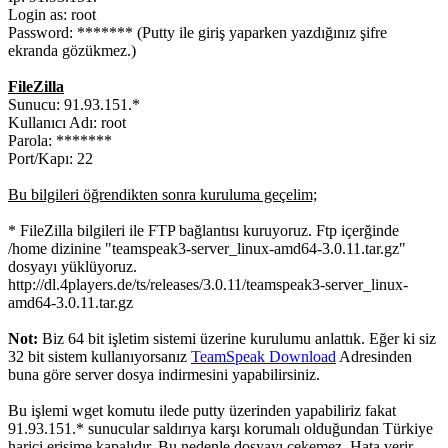
Login as: root
Password: ******* (Putty ile giriş yaparken yazdığınız şifre
ekranda gözükmez.)
FileZilla
Sunucu: 91.93.151.*
Kullanıcı Adı: root
Parola: *******
Port/Kapı: 22
Bu bilgileri öğrendikten sonra kuruluma geçelim;
* FileZilla bilgileri ile FTP bağlantısı kuruyoruz. Ftp içerğinde
/home dizinine "teamspeak3-server_linux-amd64-3.0.11.tar.gz"
dosyayı yüklüyoruz.
http://dl.4players.de/ts/releases/3.0.11/teamspeak3-server_linux-
amd64-3.0.11.tar.gz
Not:
Biz 64 bit işletim sistemi üzerine kurulumu anlattık. Eğer ki siz
32 bit sistem kullanıyorsanız
TeamSpeak Download
Adresinden
buna göre server dosya indirmesini yapabilirsiniz.
Bu işlemi wget komutu ilede putty üzerinden yapabiliriz fakat
91.93.151.* sunucular saldırıya karşı korumalı olduğundan Türkiye
harici erişime kapalıdır. Bu nedenle dosyayı çekemez. Hata verir.