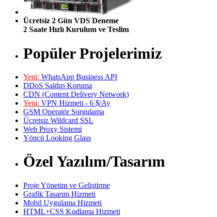
Ücretsiz 2 Gün VDS Deneme
2 Saate Hızlı Kurulum ve Teslim
Popüler Projelerimiz
Yeni:
WhatsApp Business API
DDoS Saldırı Koruma
CDN (Content Delivery Network)
Yeni:
VPN Hizmeti - 6 $/Ay
GSM Operatör Sorgulama
Ücretsiz Wildcard SSL
Web Proxy Sistemi
Yöncü Looking Glass
Özel Yazılım/Tasarım
Proje Yönetim ve Geliştirme
Grafik Tasarım Hizmeti
Mobil Uygulama Hizmeti
HTML+CSS Kodlama Hizmeti