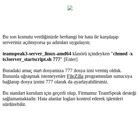
Bu son komutu verdiğinizde herhangi bir hata ile karşılaşıp
serveriniz açılmıyorsa şu adımları uygulayın;
teamspeak3-server_linux-amd64
klasörü içindeyken "
chmod
-
x
ts3server_startscript
.
sh
777
" [Enter]
Buradaki amaç start dosyamıza 777 dosya izni vermiş olduk.
Bununla uğraşmak istemeyenler
FileZilla
programından sunucuya
bağlanıp dosya iznini 777 olarak da ayarlayabilirsiniz.
Bu standart kurulum için geçerli olup, Firmamız TeamSpeak desteği
sağlamamaktadır. Hata alanlar logları kontrol ederek işlemleri
sürdürebilir.