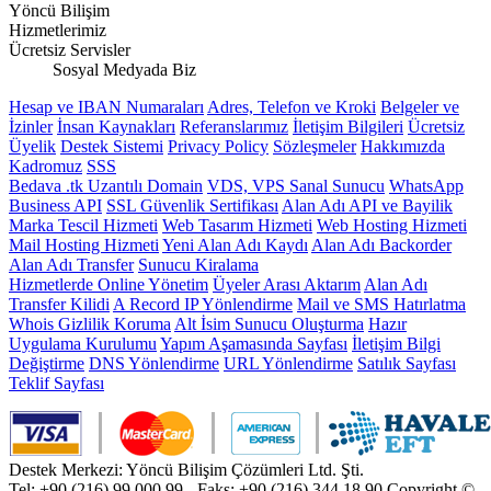
Yöncü Bilişim
Hizmetlerimiz
Ücretsiz Servisler
Sosyal Medyada Biz
Hesap ve IBAN Numaraları
Adres, Telefon ve Kroki
Belgeler ve
İzinler
İnsan Kaynakları
Referanslarımız
İletişim Bilgileri
Ücretsiz
Üyelik
Destek Sistemi
Privacy Policy
Sözleşmeler
Hakkımızda
Kadromuz
SSS
Bedava .tk Uzantılı Domain
VDS, VPS Sanal Sunucu
WhatsApp
Business API
SSL Güvenlik Sertifikası
Alan Adı API ve Bayilik
Marka Tescil Hizmeti
Web Tasarım Hizmeti
Web Hosting Hizmeti
Mail Hosting Hizmeti
Yeni Alan Adı Kaydı
Alan Adı Backorder
Alan Adı Transfer
Sunucu Kiralama
Hizmetlerde Online Yönetim
Üyeler Arası Aktarım
Alan Adı
Transfer Kilidi
A Record IP Yönlendirme
Mail ve SMS Hatırlatma
Whois Gizlilik Koruma
Alt İsim Sunucu Oluşturma
Hazır
Uygulama Kurulumu
Yapım Aşamasında Sayfası
İletişim Bilgi
Değiştirme
DNS Yönlendirme
URL Yönlendirme
Satılık Sayfası
Teklif Sayfası
Destek Merkezi: Yöncü Bilişim Çözümleri Ltd. Şti.
Tel: +90 (216) 99 000 99 - Faks: +90 (216) 344 18 90
Copyright ©