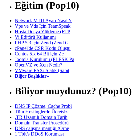
Eğitim (Pop10)
Network MTU Ayarı Nasıl Y
Vps ve Vds İçin TeamSpeak
Hosta Dosya Yükleme (FTP
Vi Editörü Kullanımı
PHP 5.3 için Zend (Zend G
cPanel'de CSR Kodu Oluştu
Centos 5.x 64 Bit için Ze
Joomla Kurulumu (PLESK Pa
OpenVZ ve Xen Nedir?
VMware ESXi Statik (Sabit
Diğer Başlıklar»
Biliyor muydunuz? (Pop10)
DNS IP Çözme, Cache Probl
Tüm Hostinglerde Ücretsiz
.TR Uzantılı Domain Tarih
Domain Transfer Prosedürü
DNS çalışma mantığı (Örne
1 Tbit/s DDoS Koruması