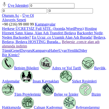
Üye İşlemleri
Oturum Aç
-
Üye Ol
Alışveriş Sepeti
+90 (216) 99 000 99
Kampanyalar
Herkese ÜCRETSİZ Full SİTE. (Joomla,WordPress)
Hosting
Hizmeti Satın Alana, Alan Adı Transferi Bedava
Backorder Nedir,
Neden Backorder?
En Ucuz .co Uzantılı Alan Adı Burada!
Bedava,
Bedava, Bedava HOSTİNG Burada...
Belgesiz .com.tr alan adı
alımında indirim
Tümü
Genel
Duyuru
Kampanya
Haber
Uyarı
Yenilik
Diğer
Biz Kimiz?
İletişim Bilgileri
Adres ve Yol Tarifi
Bayilik,
Anlaşmalar
İnsan Kaynakları
Şirket Resimleri
Tüm Projelerimiz
Belge ve İzinler
Bizim
Hakkımızda
Çalışan Kadromuz
Referanslarımız