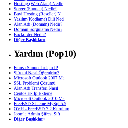
Hosting (Web Alanı) Nedir
Server (Sunucu) Nedir?
Bayi Hosting (Reseller) N
Yazılım(Kodlama) Dili Ned
Alan Adı (Domain) Nedir?
Domain Sorgulama Nedir?
Backorder Nedir?
Diğer Başlıklar»
Yardım (Pop10)
Fransa Sunucular için IP
Şifremi Nasıl Öğrenirim?
Microsoft Outlook 2007 Ma
SSL Problemi Çözümü
Alan Adı Transferi Nasıl
Centos Ek İp Ekleme
Microsoft Outlook 2010 Ma
FreeBSD Sisteme MySql 5.5
OVH - FreeBSD 7.2 Kurulum
Joomla Admin Şifresi Sıfı
Diğer Başlıklar»