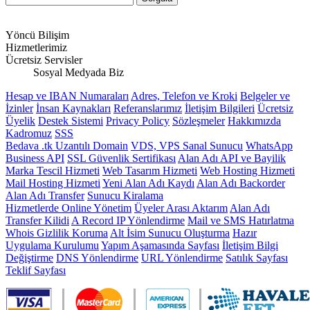
Yöncü Bilişim
Hizmetlerimiz
Ücretsiz Servisler
Sosyal Medyada Biz
Hesap ve IBAN Numaraları
Adres, Telefon ve Kroki
Belgeler ve
İzinler
İnsan Kaynakları
Referanslarımız
İletişim Bilgileri
Ücretsiz
Üyelik
Destek Sistemi
Privacy Policy
Sözleşmeler
Hakkımızda
Kadromuz
SSS
Bedava .tk Uzantılı Domain
VDS, VPS Sanal Sunucu
WhatsApp
Business API
SSL Güvenlik Sertifikası
Alan Adı API ve Bayilik
Marka Tescil Hizmeti
Web Tasarım Hizmeti
Web Hosting Hizmeti
Mail Hosting Hizmeti
Yeni Alan Adı Kaydı
Alan Adı Backorder
Alan Adı Transfer
Sunucu Kiralama
Hizmetlerde Online Yönetim
Üyeler Arası Aktarım
Alan Adı
Transfer Kilidi
A Record IP Yönlendirme
Mail ve SMS Hatırlatma
Whois Gizlilik Koruma
Alt İsim Sunucu Oluşturma
Hazır
Uygulama Kurulumu
Yapım Aşamasında Sayfası
İletişim Bilgi
Değiştirme
DNS Yönlendirme
URL Yönlendirme
Satılık Sayfası
Teklif Sayfası