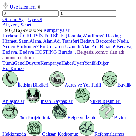
Üye İşlemleri
Oturum Aç
-
Üye Ol
Alışveriş Sepeti
+90 (216) 99 000 99
Kampanyalar
Herkese ÜCRETSİZ Full SİTE. (Joomla,WordPress)
Hosting
Hizmeti Satın Alana, Alan Adı Transferi Bedava
Backorder Nedir,
Neden Backorder?
En Ucuz .co Uzantılı Alan Adı Burada!
Bedava,
Bedava, Bedava HOSTİNG Burada...
Belgesiz .com.tr alan adı
alımında indirim
Tümü
Genel
Duyuru
Kampanya
Haber
Uyarı
Yenilik
Diğer
Biz Kimiz?
İletişim Bilgileri
Adres ve Yol Tarifi
Bayilik,
Anlaşmalar
İnsan Kaynakları
Şirket Resimleri
Tüm Projelerimiz
Belge ve İzinler
Bizim
Hakkımızda
Çalışan Kadromuz
Referanslarımız