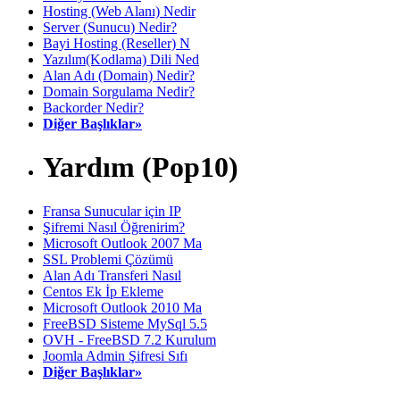
Hosting (Web Alanı) Nedir
Server (Sunucu) Nedir?
Bayi Hosting (Reseller) N
Yazılım(Kodlama) Dili Ned
Alan Adı (Domain) Nedir?
Domain Sorgulama Nedir?
Backorder Nedir?
Diğer Başlıklar»
Yardım (Pop10)
Fransa Sunucular için IP
Şifremi Nasıl Öğrenirim?
Microsoft Outlook 2007 Ma
SSL Problemi Çözümü
Alan Adı Transferi Nasıl
Centos Ek İp Ekleme
Microsoft Outlook 2010 Ma
FreeBSD Sisteme MySql 5.5
OVH - FreeBSD 7.2 Kurulum
Joomla Admin Şifresi Sıfı
Diğer Başlıklar»