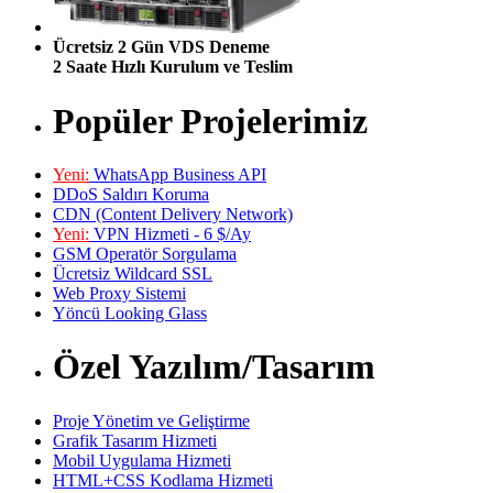
Ücretsiz 2 Gün VDS Deneme
2 Saate Hızlı Kurulum ve Teslim
Popüler Projelerimiz
Yeni:
WhatsApp Business API
DDoS Saldırı Koruma
CDN (Content Delivery Network)
Yeni:
VPN Hizmeti - 6 $/Ay
GSM Operatör Sorgulama
Ücretsiz Wildcard SSL
Web Proxy Sistemi
Yöncü Looking Glass
Özel Yazılım/Tasarım
Proje Yönetim ve Geliştirme
Grafik Tasarım Hizmeti
Mobil Uygulama Hizmeti
HTML+CSS Kodlama Hizmeti