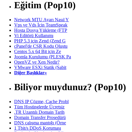
Eğitim (Pop10)
Network MTU Ayarı Nasıl Y
Vps ve Vds İçin TeamSpeak
Hosta Dosya Yükleme (FTP
Vi Editörü Kullanımı
PHP 5.3 için Zend (Zend G
cPanel'de CSR Kodu Oluştu
Centos 5.x 64 Bit için Ze
Joomla Kurulumu (PLESK Pa
OpenVZ ve Xen Nedir?
VMware ESXi Statik (Sabit
Diğer Başlıklar»
Biliyor muydunuz? (Pop10)
DNS IP Çözme, Cache Probl
Tüm Hostinglerde Ücretsiz
.TR Uzantılı Domain Tarih
Domain Transfer Prosedürü
DNS çalışma mantığı (Örne
1 Tbit/s DDoS Koruması