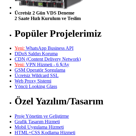
Ücretsiz 2 Gün VDS Deneme
2 Saate Hızlı Kurulum ve Teslim
Popüler Projelerimiz
Yeni:
WhatsApp Business API
DDoS Saldırı Koruma
CDN (Content Delivery Network)
Yeni:
VPN Hizmeti - 6 $/Ay
GSM Operatör Sorgulama
Ücretsiz Wildcard SSL
Web Proxy Sistemi
Yöncü Looking Glass
Özel Yazılım/Tasarım
Proje Yönetim ve Geliştirme
Grafik Tasarım Hizmeti
Mobil Uygulama Hizmeti
HTML+CSS Kodlama Hizmeti