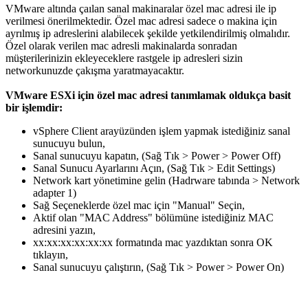
VMware altında çaılan sanal makinaralar özel mac adresi ile ip
verilmesi önerilmektedir. Özel mac adresi sadece o makina için
ayrılmış ip adreslerini alabilecek şekilde yetkilendirilmiş olmalıdır.
Özel olarak verilen mac adresli makinalarda sonradan
müşterilerinizin ekleyeceklere rastgele ip adresleri sizin
networkunuzde çakışma yaratmayacaktır.
VMware ESXi için özel mac adresi tanımlamak oldukça basit
bir işlemdir:
vSphere Client arayüzünden işlem yapmak istediğiniz sanal
sunucuyu bulun,
Sanal sunucuyu kapatın, (Sağ Tık > Power > Power Off)
Sanal Sunucu Ayarlarını Açın, (Sağ Tık > Edit Settings)
Network kart yönetimine gelin (Hadrware tabında > Network
adapter 1)
Sağ Seçeneklerde özel mac için "Manual" Seçin,
Aktif olan "MAC Address" bölümüne istediğiniz MAC
adresini yazın,
xx:xx:xx:xx:xx:xx formatında mac yazdıktan sonra OK
tıklayın,
Sanal sunucuyu çalıştırın, (Sağ Tık > Power > Power On)