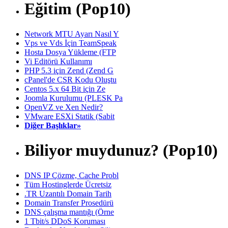
Eğitim (Pop10)
Network MTU Ayarı Nasıl Y
Vps ve Vds İçin TeamSpeak
Hosta Dosya Yükleme (FTP
Vi Editörü Kullanımı
PHP 5.3 için Zend (Zend G
cPanel'de CSR Kodu Oluştu
Centos 5.x 64 Bit için Ze
Joomla Kurulumu (PLESK Pa
OpenVZ ve Xen Nedir?
VMware ESXi Statik (Sabit
Diğer Başlıklar»
Biliyor muydunuz? (Pop10)
DNS IP Çözme, Cache Probl
Tüm Hostinglerde Ücretsiz
.TR Uzantılı Domain Tarih
Domain Transfer Prosedürü
DNS çalışma mantığı (Örne
1 Tbit/s DDoS Koruması