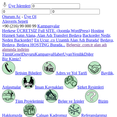
Üye İşlemleri
Oturum Aç
-
Üye Ol
Alışveriş Sepeti
+90 (216) 99 000 99
Kampanyalar
Herkese ÜCRETSİZ Full SİTE. (Joomla,WordPress)
Hosting
Hizmeti Satın Alana, Alan Adı Transferi Bedava
Backorder Nedir,
Neden Backorder?
En Ucuz .co Uzantılı Alan Adı Burada!
Bedava,
Bedava, Bedava HOSTİNG Burada...
Belgesiz .com.tr alan adı
alımında indirim
Tümü
Genel
Duyuru
Kampanya
Haber
Uyarı
Yenilik
Diğer
Biz Kimiz?
İletişim Bilgileri
Adres ve Yol Tarifi
Bayilik,
Anlaşmalar
İnsan Kaynakları
Şirket Resimleri
Tüm Projelerimiz
Belge ve İzinler
Bizim
Hakkımızda
Çalışan Kadromuz
Referanslarımız