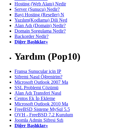
Hosting (Web Alanı) Nedir
Server (Sunucu) Nedir?
Bayi Hosting (Reseller) N
Yazılım(Kodlama) Dili Ned
Alan Adı (Domain) Nedir?
Domain Sorgulama Nedir?
Backorder Nedir?
Diğer Başlıklar»
Yardım (Pop10)
Fransa Sunucular için IP
Şifremi Nasıl Öğrenirim?
Microsoft Outlook 2007 Ma
SSL Problemi Çözümü
Alan Adı Transferi Nasıl
Centos Ek İp Ekleme
Microsoft Outlook 2010 Ma
FreeBSD Sisteme MySql 5.5
OVH - FreeBSD 7.2 Kurulum
Joomla Admin Şifresi Sıfı
Diğer Başlıklar»