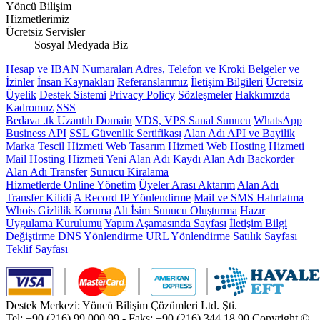
Yöncü Bilişim
Hizmetlerimiz
Ücretsiz Servisler
Sosyal Medyada Biz
Hesap ve IBAN Numaraları
Adres, Telefon ve Kroki
Belgeler ve
İzinler
İnsan Kaynakları
Referanslarımız
İletişim Bilgileri
Ücretsiz
Üyelik
Destek Sistemi
Privacy Policy
Sözleşmeler
Hakkımızda
Kadromuz
SSS
Bedava .tk Uzantılı Domain
VDS, VPS Sanal Sunucu
WhatsApp
Business API
SSL Güvenlik Sertifikası
Alan Adı API ve Bayilik
Marka Tescil Hizmeti
Web Tasarım Hizmeti
Web Hosting Hizmeti
Mail Hosting Hizmeti
Yeni Alan Adı Kaydı
Alan Adı Backorder
Alan Adı Transfer
Sunucu Kiralama
Hizmetlerde Online Yönetim
Üyeler Arası Aktarım
Alan Adı
Transfer Kilidi
A Record IP Yönlendirme
Mail ve SMS Hatırlatma
Whois Gizlilik Koruma
Alt İsim Sunucu Oluşturma
Hazır
Uygulama Kurulumu
Yapım Aşamasında Sayfası
İletişim Bilgi
Değiştirme
DNS Yönlendirme
URL Yönlendirme
Satılık Sayfası
Teklif Sayfası
Destek Merkezi: Yöncü Bilişim Çözümleri Ltd. Şti.
Tel: +90 (216) 99 000 99 - Faks: +90 (216) 344 18 90
Copyright ©