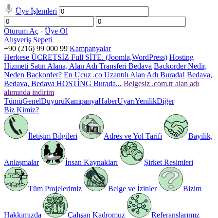
Üye İşlemleri
Oturum Aç
-
Üye Ol
Alışveriş Sepeti
+90 (216) 99 000 99
Kampanyalar
Herkese ÜCRETSİZ Full SİTE. (Joomla,WordPress)
Hosting
Hizmeti Satın Alana, Alan Adı Transferi Bedava
Backorder Nedir,
Neden Backorder?
En Ucuz .co Uzantılı Alan Adı Burada!
Bedava,
Bedava, Bedava HOSTİNG Burada...
Belgesiz .com.tr alan adı
alımında indirim
Tümü
Genel
Duyuru
Kampanya
Haber
Uyarı
Yenilik
Diğer
Biz Kimiz?
İletişim Bilgileri
Adres ve Yol Tarifi
Bayilik,
Anlaşmalar
İnsan Kaynakları
Şirket Resimleri
Tüm Projelerimiz
Belge ve İzinler
Bizim
Hakkımızda
Çalışan Kadromuz
Referanslarımız