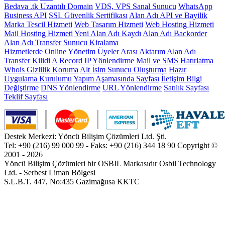
Bedava .tk Uzantılı Domain
VDS, VPS Sanal Sunucu
WhatsApp
Business API
SSL Güvenlik Sertifikası
Alan Adı API ve Bayilik
Marka Tescil Hizmeti
Web Tasarım Hizmeti
Web Hosting Hizmeti
Mail Hosting Hizmeti
Yeni Alan Adı Kaydı
Alan Adı Backorder
Alan Adı Transfer
Sunucu Kiralama
Hizmetlerde Online Yönetim
Üyeler Arası Aktarım
Alan Adı
Transfer Kilidi
A Record IP Yönlendirme
Mail ve SMS Hatırlatma
Whois Gizlilik Koruma
Alt İsim Sunucu Oluşturma
Hazır
Uygulama Kurulumu
Yapım Aşamasında Sayfası
İletişim Bilgi
Değiştirme
DNS Yönlendirme
URL Yönlendirme
Satılık Sayfası
Teklif Sayfası
Destek Merkezi: Yöncü Bilişim Çözümleri Ltd. Şti.
Tel: +90 (216) 99 000 99 - Faks: +90 (216) 344 18 90
Copyright ©
2001 - 2026
Yöncü Bilişim Çözümleri bir OSBIL Markasıdır
Osbil Technology
Ltd. - Serbest Liman Bölgesi
S.L.B.T. 447, No:435 Gazimağusa KKTC