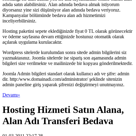
adıda satın alabilirsiniz. Alan adınıda bedava almak istiyorum
diyorsanız yine sizi düşünüyor alan adınıda bedava veriyoruz.
Kampanyalar bölümünde bedava alan adı hizmetimizi
inceliyerbilirsiniz.
Hosting paketini sepete eklediğinizde fiyat 0 TL olarak görünecektir
ve ödeme sayfasına devam ettiğinizde hostunuz otomatik olarak
açılarak uygulama kurulacaktır.
Wordpress sitelerde kurulumdan sonra sitede admin bilgilerini siz
yazmaktasınız. Joomla sitelerde ise sipariş son aşamasında admin
bilgileri size verilmekte ve mailinizede bir kopyası gönderilmektedir.
Joomla Admin bilgileri standart olarak kullanıcı adı ve şifre: admin
dir. http:/www.domainadi.com/administrator/ şeklinde sitenizin
admin paneline giriş yaparak şifrenizi değiştirmeyi unutmayınız.
Devamı»
Hosting Hizmeti Satın Alana,
Alan Adı Transferi Bedava
01-03-2011 22:17 28