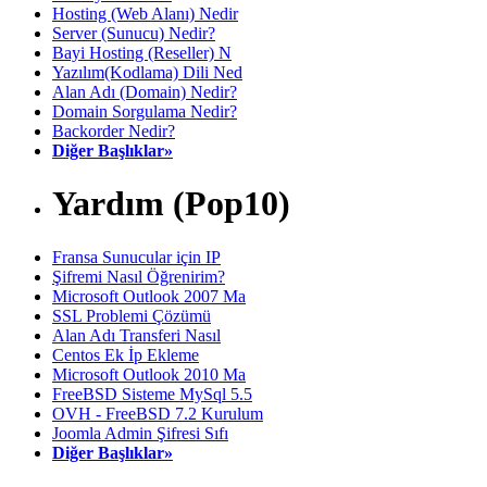
Hosting (Web Alanı) Nedir
Server (Sunucu) Nedir?
Bayi Hosting (Reseller) N
Yazılım(Kodlama) Dili Ned
Alan Adı (Domain) Nedir?
Domain Sorgulama Nedir?
Backorder Nedir?
Diğer Başlıklar»
Yardım (Pop10)
Fransa Sunucular için IP
Şifremi Nasıl Öğrenirim?
Microsoft Outlook 2007 Ma
SSL Problemi Çözümü
Alan Adı Transferi Nasıl
Centos Ek İp Ekleme
Microsoft Outlook 2010 Ma
FreeBSD Sisteme MySql 5.5
OVH - FreeBSD 7.2 Kurulum
Joomla Admin Şifresi Sıfı
Diğer Başlıklar»