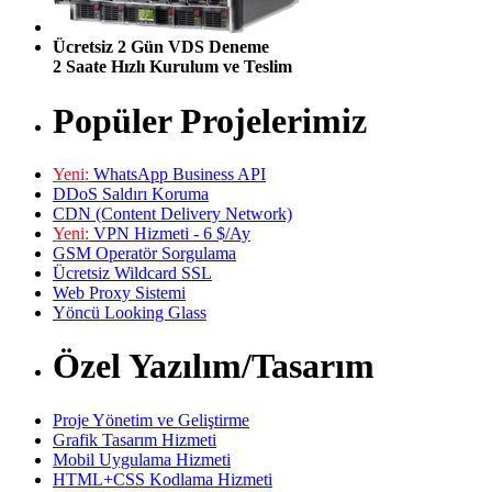
Ücretsiz 2 Gün VDS Deneme
2 Saate Hızlı Kurulum ve Teslim
Popüler Projelerimiz
Yeni:
WhatsApp Business API
DDoS Saldırı Koruma
CDN (Content Delivery Network)
Yeni:
VPN Hizmeti - 6 $/Ay
GSM Operatör Sorgulama
Ücretsiz Wildcard SSL
Web Proxy Sistemi
Yöncü Looking Glass
Özel Yazılım/Tasarım
Proje Yönetim ve Geliştirme
Grafik Tasarım Hizmeti
Mobil Uygulama Hizmeti
HTML+CSS Kodlama Hizmeti