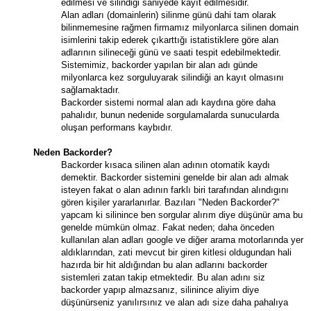
edilmesi ve silindiği saniyede kayıt edilmesidir.
Alan adları (domainlerin) silinme günü dahi tam olarak
bilinmemesine rağmen firmamız milyonlarca silinen domain
isimlerini takip ederek çıkarttığı istatistiklere göre alan
adlarının silineceği günü ve saati tespit edebilmektedir.
Sistemimiz, backorder yapılan bir alan adı günde
milyonlarca kez sorguluyarak silindiği an kayıt olmasını
sağlamaktadır.
Backorder sistemi normal alan adı kaydına göre daha
pahalıdır, bunun nedenide sorgulamalarda sunucularda
oluşan performans kaybıdır.
Neden Backorder?
Backorder kısaca silinen alan adının otomatik kaydı
demektir. Backorder sistemini genelde bir alan adı almak
isteyen fakat o alan adının farklı biri tarafından alındıgını
gören kişiler yararlanırlar. Bazıları "Neden Backorder?"
yapcam ki silinince ben sorgular alırım diye düşünür ama bu
genelde mümkün olmaz. Fakat neden; daha önceden
kullanılan alan adları google ve diğer arama motorlarında yer
aldıklarından, zati mevcut bir giren kitlesi oldugundan hali
hazırda bir hit aldığından bu alan adlarını backorder
sistemleri zatan takip etmektedir. Bu alan adını siz
backorder yapıp almazsanız, silinince aliyim diye
düşünürseniz yanılırsınız ve alan adı size daha pahalıya