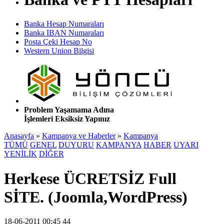
Banka Hesap Numaraları
Banka IBAN Numaraları
Posta Çeki Hesap No
Western Union Bilgisi
Problem Yaşamama Adına
İşlemleri Eksiksiz Yapınız
Anasayfa
»
Kampanya ve Haberler
»
Kampanya
TÜMÜ
GENEL
DUYURU
KAMPANYA
HABER
UYARI
YENİLİK
DİĞER
Herkese ÜCRETSİZ Full
SİTE. (Joomla,WordPress)
18-06-2011 00:45 44