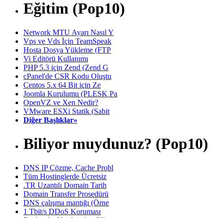
Eğitim (Pop10)
Network MTU Ayarı Nasıl Y
Vps ve Vds İçin TeamSpeak
Hosta Dosya Yükleme (FTP
Vi Editörü Kullanımı
PHP 5.3 için Zend (Zend G
cPanel'de CSR Kodu Oluştu
Centos 5.x 64 Bit için Ze
Joomla Kurulumu (PLESK Pa
OpenVZ ve Xen Nedir?
VMware ESXi Statik (Sabit
Diğer Başlıklar»
Biliyor muydunuz? (Pop10)
DNS IP Çözme, Cache Probl
Tüm Hostinglerde Ücretsiz
.TR Uzantılı Domain Tarih
Domain Transfer Prosedürü
DNS çalışma mantığı (Örne
1 Tbit/s DDoS Koruması