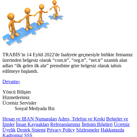
TRABİS’in 14 Eylül 2022'de faaliyete geçmesiyle birlikte firmamız
üzerinden belgesiz olarak “com.tr”, “org.tr”, “net.tr” uzantılı alan
adları “ilk gelen ilk alır” prensibine göre belgesiz olarak tahsis
edilmeye başlandı.
Devamı»
Yöncü Bilişim
Hizmetlerimiz
Ücretsiz Servisler
Sosyal Medyada Biz
Hesap ve IBAN Numaraları
Adres, Telefon ve Kroki
Belgeler ve
İzinler
İnsan Kaynakları
Referanslarımız
İletişim Bilgileri
Ücretsiz
Üyelik
Destek Sistemi
Privacy Policy
Sözleşmeler
Hakkımızda
Kadromuz
SSS