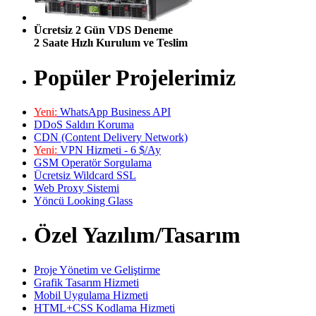
Ücretsiz 2 Gün VDS Deneme
2 Saate Hızlı Kurulum ve Teslim
Popüler Projelerimiz
Yeni:
WhatsApp Business API
DDoS Saldırı Koruma
CDN (Content Delivery Network)
Yeni:
VPN Hizmeti - 6 $/Ay
GSM Operatör Sorgulama
Ücretsiz Wildcard SSL
Web Proxy Sistemi
Yöncü Looking Glass
Özel Yazılım/Tasarım
Proje Yönetim ve Geliştirme
Grafik Tasarım Hizmeti
Mobil Uygulama Hizmeti
HTML+CSS Kodlama Hizmeti