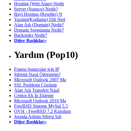
Hosting (Web Alanı) Nedir
Server (Sunucu) Nedir?
Bayi Hosting (Reseller) N
Yazılım(Kodlama) Dili Ned
Alan Adı (Domain) Nedir?
Domain Sorgulama Nedir?
Backorder Nedir?
Diğer Başlıklar»
Yardım (Pop10)
Fransa Sunucular için IP
Şifremi Nasıl Öğrenirim?
Microsoft Outlook 2007 Ma
SSL Problemi Çözümü
Alan Adı Transferi Nasıl
Centos Ek İp Ekleme
Microsoft Outlook 2010 Ma
FreeBSD Sisteme MySql 5.5
OVH - FreeBSD 7.2 Kurulum
Joomla Admin Şifresi Sıfı
Diğer Başlıklar»