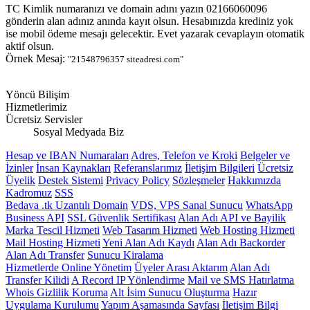
TC Kimlik numaranızı ve domain adını yazın 02166060096
gönderin alan adınız anında kayıt olsun. Hesabınızda krediniz yok
ise mobil ödeme mesajı gelecektir. Evet yazarak cevaplayın otomatik
aktif olsun.
Örnek Mesaj:
"21548796357 siteadresi.com"
Yöncü Bilişim
Hizmetlerimiz
Ücretsiz Servisler
Sosyal Medyada Biz
Hesap ve IBAN Numaraları
Adres, Telefon ve Kroki
Belgeler ve
İzinler
İnsan Kaynakları
Referanslarımız
İletişim Bilgileri
Ücretsiz
Üyelik
Destek Sistemi
Privacy Policy
Sözleşmeler
Hakkımızda
Kadromuz
SSS
Bedava .tk Uzantılı Domain
VDS, VPS Sanal Sunucu
WhatsApp
Business API
SSL Güvenlik Sertifikası
Alan Adı API ve Bayilik
Marka Tescil Hizmeti
Web Tasarım Hizmeti
Web Hosting Hizmeti
Mail Hosting Hizmeti
Yeni Alan Adı Kaydı
Alan Adı Backorder
Alan Adı Transfer
Sunucu Kiralama
Hizmetlerde Online Yönetim
Üyeler Arası Aktarım
Alan Adı
Transfer Kilidi
A Record IP Yönlendirme
Mail ve SMS Hatırlatma
Whois Gizlilik Koruma
Alt İsim Sunucu Oluşturma
Hazır
Uygulama Kurulumu
Yapım Aşamasında Sayfası
İletişim Bilgi