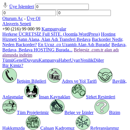
Üye İşlemleri
Oturum Aç
-
Üye Ol
Alışveriş Sepeti
+90 (216) 99 000 99
Kampanyalar
Herkese ÜCRETSİZ Full SİTE. (Joomla,WordPress)
Hosting
Hizmeti Satın Alana, Alan Adı Transferi Bedava
Backorder Nedir,
Neden Backorder?
En Ucuz .co Uzantılı Alan Adı Burada!
Bedava,
Bedava, Bedava HOSTİNG Burada...
Belgesiz .com.tr alan adı
alımında indirim
Tümü
Genel
Duyuru
Kampanya
Haber
Uyarı
Yenilik
Diğer
Biz Kimiz?
İletişim Bilgileri
Adres ve Yol Tarifi
Bayilik,
Anlaşmalar
İnsan Kaynakları
Şirket Resimleri
Tüm Projelerimiz
Belge ve İzinler
Bizim
Hakkımızda
Çalışan Kadromuz
Referanslarımız