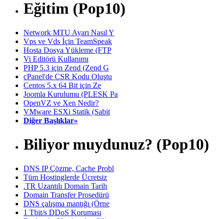
Eğitim (Pop10)
Network MTU Ayarı Nasıl Y
Vps ve Vds İçin TeamSpeak
Hosta Dosya Yükleme (FTP
Vi Editörü Kullanımı
PHP 5.3 için Zend (Zend G
cPanel'de CSR Kodu Oluştu
Centos 5.x 64 Bit için Ze
Joomla Kurulumu (PLESK Pa
OpenVZ ve Xen Nedir?
VMware ESXi Statik (Sabit
Diğer Başlıklar»
Biliyor muydunuz? (Pop10)
DNS IP Çözme, Cache Probl
Tüm Hostinglerde Ücretsiz
.TR Uzantılı Domain Tarih
Domain Transfer Prosedürü
DNS çalışma mantığı (Örne
1 Tbit/s DDoS Koruması