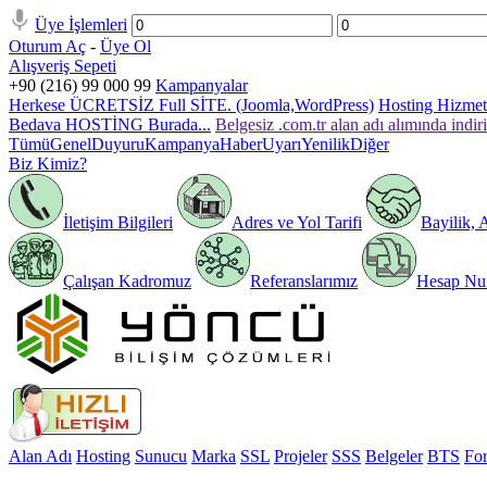
Üye İşlemleri
Oturum Aç
-
Üye Ol
Alışveriş Sepeti
+90 (216) 99 000 99
Kampanyalar
Herkese ÜCRETSİZ Full SİTE. (Joomla,WordPress)
Hosting Hizmeti
Bedava HOSTİNG Burada...
Belgesiz .com.tr alan adı alımında indir
Tümü
Genel
Duyuru
Kampanya
Haber
Uyarı
Yenilik
Diğer
Biz Kimiz?
İletişim Bilgileri
Adres ve Yol Tarifi
Bayilik, 
Çalışan Kadromuz
Referanslarımız
Hesap Num
Alan Adı
Hosting
Sunucu
Marka
SSL
Projeler
SSS
Belgeler
BTS
Fo