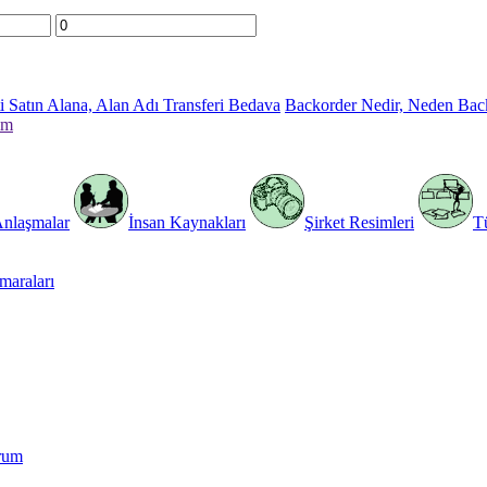
 Satın Alana, Alan Adı Transferi Bedava
Backorder Nedir, Neden Bac
im
Anlaşmalar
İnsan Kaynakları
Şirket Resimleri
T
araları
rum