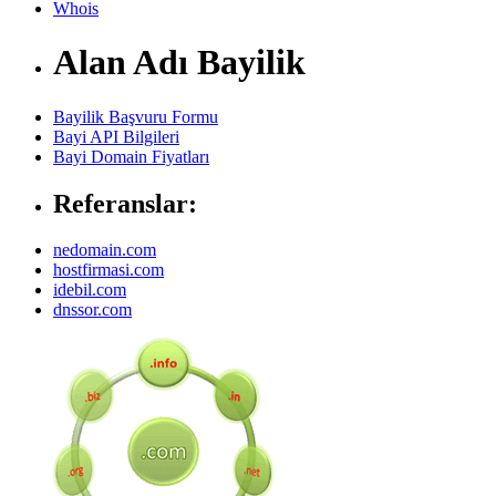
Whois
Alan Adı Bayilik
Bayilik Başvuru Formu
Bayi API Bilgileri
Bayi Domain Fiyatları
Referanslar:
nedomain.com
hostfirmasi.com
idebil.com
dnssor.com