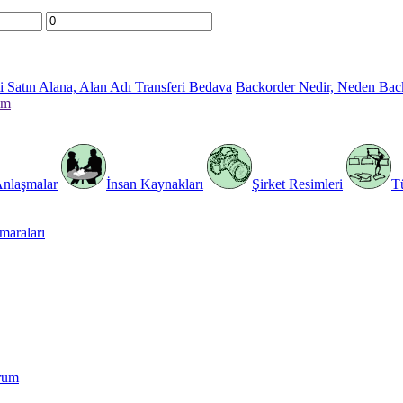
 Satın Alana, Alan Adı Transferi Bedava
Backorder Nedir, Neden Bac
im
Anlaşmalar
İnsan Kaynakları
Şirket Resimleri
T
araları
rum