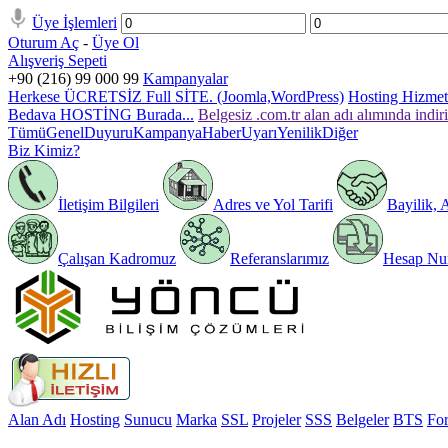
Üye İşlemleri
Oturum Aç
-
Üye Ol
Alışveriş Sepeti
+90 (216) 99 000 99
Kampanyalar
Herkese ÜCRETSİZ Full SİTE. (Joomla,WordPress)
Hosting Hizmeti
Bedava HOSTİNG Burada...
Belgesiz .com.tr alan adı alımında indir
Tümü
Genel
Duyuru
Kampanya
Haber
Uyarı
Yenilik
Diğer
Biz Kimiz?
İletişim Bilgileri
Adres ve Yol Tarifi
Bayilik, 
Çalışan Kadromuz
Referanslarımız
Hesap Num
Alan Adı
Hosting
Sunucu
Marka
SSL
Projeler
SSS
Belgeler
BTS
Fo