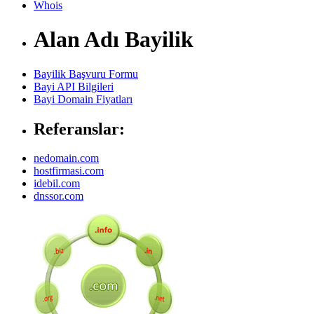
Whois
Alan Adı Bayilik
Bayilik Başvuru Formu
Bayi API Bilgileri
Bayi Domain Fiyatları
Referanslar:
nedomain.com
hostfirmasi.com
idebil.com
dnssor.com