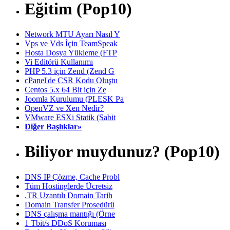
Eğitim (Pop10)
Network MTU Ayarı Nasıl Y
Vps ve Vds İçin TeamSpeak
Hosta Dosya Yükleme (FTP
Vi Editörü Kullanımı
PHP 5.3 için Zend (Zend G
cPanel'de CSR Kodu Oluştu
Centos 5.x 64 Bit için Ze
Joomla Kurulumu (PLESK Pa
OpenVZ ve Xen Nedir?
VMware ESXi Statik (Sabit
Diğer Başlıklar»
Biliyor muydunuz? (Pop10)
DNS IP Çözme, Cache Probl
Tüm Hostinglerde Ücretsiz
.TR Uzantılı Domain Tarih
Domain Transfer Prosedürü
DNS çalışma mantığı (Örne
1 Tbit/s DDoS Koruması