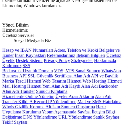
üzerine kurulabilir ve üzerine açılacak VPS işletim sistemleri de
Linux olur, Windows kurulamaz.
Yöncü Bilişim
Hizmetlerimiz
Ücretsiz Servisler
Sosyal Medyada Biz
Hesap ve IBAN Numaraları
Adres, Telefon ve Kroki
Belgeler ve
İzinler
İnsan Kaynakları
Referanslarımız
İletişim Bilgileri
Ücretsiz
Üyelik
Destek Sistemi
Privacy Policy
Sözleşmeler
Hakkımızda
Kadromuz
SSS
Bedava .tk Uzantılı Domain
VDS, VPS Sanal Sunucu
WhatsApp
Business API
SSL Güvenlik Sertifikası
Alan Adı API ve Bayilik
Marka Tescil Hizmeti
Web Tasarım Hizmeti
Web Hosting Hizmeti
Mail Hosting Hizmeti
Yeni Alan Adı Kaydı
Alan Adı Backorder
Alan Adı Transfer
Sunucu Kiralama
Hizmetlerde Online Yönetim
Üyeler Arası Aktarım
Alan Adı
Transfer Kilidi
A Record IP Yönlendirme
Mail ve SMS Hatırlatma
Whois Gizlilik Koruma
Alt İsim Sunucu Oluşturma
Hazır
Uygulama Kurulumu
Yapım Aşamasında Sayfası
İletişim Bilgi
Değiştirme
DNS Yönlendirme
URL Yönlendirme
Satılık Sayfası
Teklif Sayfası