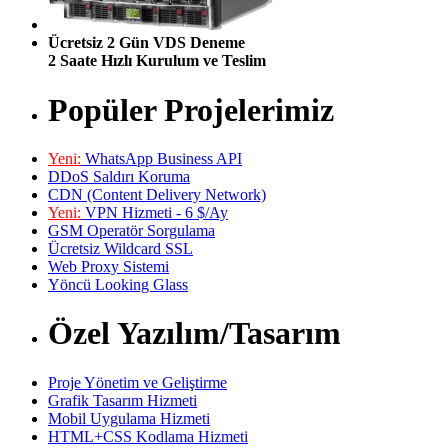
Ücretsiz 2 Gün VDS Deneme
2 Saate Hızlı Kurulum ve Teslim
Popüler Projelerimiz
Yeni:
WhatsApp Business API
DDoS Saldırı Koruma
CDN (Content Delivery Network)
Yeni:
VPN Hizmeti - 6 $/Ay
GSM Operatör Sorgulama
Ücretsiz Wildcard SSL
Web Proxy Sistemi
Yöncü Looking Glass
Özel Yazılım/Tasarım
Proje Yönetim ve Geliştirme
Grafik Tasarım Hizmeti
Mobil Uygulama Hizmeti
HTML+CSS Kodlama Hizmeti