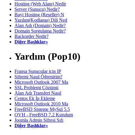
Hosting (Web Alanı) Nedir
Server (Sunucu) Nedir?
Bayi Hosting (Reseller) N
Yazılım(Kodlama) Dili Ned
Alan Adı (Domain) Nedir?
Domain Sorgulama Nedir?
Backorder Nedir?
Diğer Başlıklar»
Yardım (Pop10)
Fransa Sunucular için IP
Şifremi Nasıl Öğrenirim?
Microsoft Outlook 2007 Ma
SSL Problemi Çözümü
Alan Adı Transferi Nasıl
Centos Ek İp Ekleme
Microsoft Outlook 2010 Ma
FreeBSD Sisteme MySql 5.5
OVH - FreeBSD 7.2 Kurulum
Joomla Admin Şifresi Sıfı
Diğer Başlıklar»