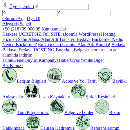
Üye İşlemleri
Oturum Aç
-
Üye Ol
Alışveriş Sepeti
+90 (216) 99 000 99
Kampanyalar
Herkese ÜCRETSİZ Full SİTE. (Joomla,WordPress)
Hosting
Hizmeti Satın Alana, Alan Adı Transferi Bedava
Backorder Nedir,
Neden Backorder?
En Ucuz .co Uzantılı Alan Adı Burada!
Bedava,
Bedava, Bedava HOSTİNG Burada...
Belgesiz .com.tr alan adı
alımında indirim
Tümü
Genel
Duyuru
Kampanya
Haber
Uyarı
Yenilik
Diğer
Biz Kimiz?
İletişim Bilgileri
Adres ve Yol Tarifi
Bayilik,
Anlaşmalar
İnsan Kaynakları
Şirket Resimleri
Tüm Projelerimiz
Belge ve İzinler
Bizim
Hakkımızda
Çalışan Kadromuz
Referanslarımız