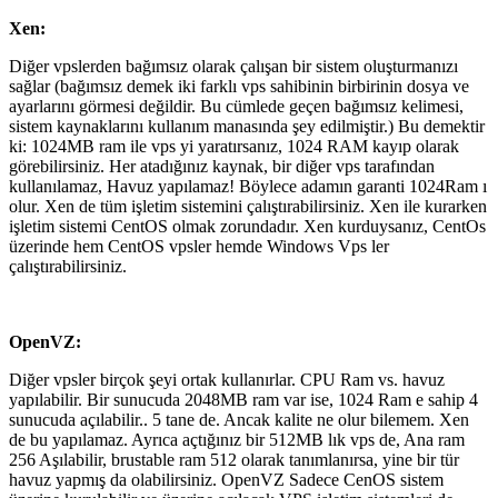
Xen:
Diğer vpslerden bağımsız olarak çalışan bir sistem oluşturmanızı
sağlar (bağımsız demek iki farklı vps sahibinin birbirinin dosya ve
ayarlarını görmesi değildir. Bu cümlede geçen bağımsız kelimesi,
sistem kaynaklarını kullanım manasında şey edilmiştir.) Bu demektir
ki: 1024MB ram ile vps yi yaratırsanız, 1024 RAM kayıp olarak
görebilirsiniz. Her atadığınız kaynak, bir diğer vps tarafından
kullanılamaz, Havuz yapılamaz! Böylece adamın garanti 1024Ram ı
olur. Xen de tüm işletim sistemini çalıştırabilirsiniz. Xen ile kurarken
işletim sistemi CentOS olmak zorundadır. Xen kurduysanız, CentOs
üzerinde hem CentOS vpsler hemde Windows Vps ler
çalıştırabilirsiniz.
OpenVZ:
Diğer vpsler birçok şeyi ortak kullanırlar. CPU Ram vs. havuz
yapılabilir. Bir sunucuda 2048MB ram var ise, 1024 Ram e sahip 4
sunucuda açılabilir.. 5 tane de. Ancak kalite ne olur bilemem. Xen
de bu yapılamaz. Ayrıca açtığınız bir 512MB lık vps de, Ana ram
256 Aşılabilir, brustable ram 512 olarak tanımlanırsa, yine bir tür
havuz yapmış da olabilirsiniz. OpenVZ Sadece CenOS sistem