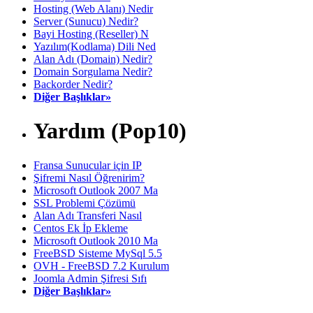
Hosting (Web Alanı) Nedir
Server (Sunucu) Nedir?
Bayi Hosting (Reseller) N
Yazılım(Kodlama) Dili Ned
Alan Adı (Domain) Nedir?
Domain Sorgulama Nedir?
Backorder Nedir?
Diğer Başlıklar»
Yardım (Pop10)
Fransa Sunucular için IP
Şifremi Nasıl Öğrenirim?
Microsoft Outlook 2007 Ma
SSL Problemi Çözümü
Alan Adı Transferi Nasıl
Centos Ek İp Ekleme
Microsoft Outlook 2010 Ma
FreeBSD Sisteme MySql 5.5
OVH - FreeBSD 7.2 Kurulum
Joomla Admin Şifresi Sıfı
Diğer Başlıklar»