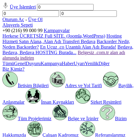
Üye İşlemleri
Oturum Aç
-
Üye Ol
Alışveriş Sepeti
+90 (216) 99 000 99
Kampanyalar
Herkese ÜCRETSİZ Full SİTE. (Joomla,WordPress)
Hosting
Hizmeti Satın Alana, Alan Adı Transferi Bedava
Backorder Nedir,
Neden Backorder?
En Ucuz .co Uzantılı Alan Adı Burada!
Bedava,
Bedava, Bedava HOSTİNG Burada...
Belgesiz .com.tr alan adı
alımında indirim
Tümü
Genel
Duyuru
Kampanya
Haber
Uyarı
Yenilik
Diğer
Biz Kimiz?
İletişim Bilgileri
Adres ve Yol Tarifi
Bayilik,
Anlaşmalar
İnsan Kaynakları
Şirket Resimleri
Tüm Projelerimiz
Belge ve İzinler
Bizim
Hakkımızda
Çalışan Kadromuz
Referanslarımız