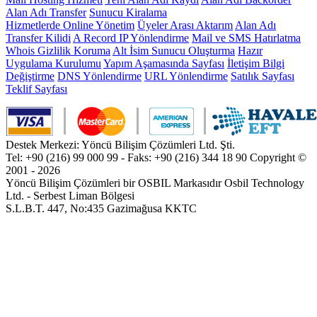
Alan Adı Transfer
Sunucu Kiralama
Hizmetlerde Online Yönetim
Üyeler Arası Aktarım
Alan Adı
Transfer Kilidi
A Record IP Yönlendirme
Mail ve SMS Hatırlatma
Whois Gizlilik Koruma
Alt İsim Sunucu Oluşturma
Hazır
Uygulama Kurulumu
Yapım Aşamasında Sayfası
İletişim Bilgi
Değiştirme
DNS Yönlendirme
URL Yönlendirme
Satılık Sayfası
Teklif Sayfası
Destek Merkezi: Yöncü Bilişim Çözümleri Ltd. Şti.
Tel: +90 (216) 99 000 99 - Faks: +90 (216) 344 18 90
Copyright ©
2001 - 2026
Yöncü Bilişim Çözümleri bir OSBIL Markasıdır
Osbil Technology
Ltd. - Serbest Liman Bölgesi
S.L.B.T. 447, No:435 Gazimağusa KKTC