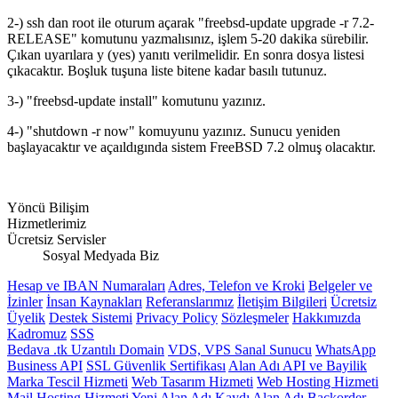
2-) ssh dan root ile oturum açarak "freebsd-update upgrade -r 7.2-
RELEASE" komutunu yazmalısınız, işlem 5-20 dakika sürebilir.
Çıkan uyarılara y (yes) yanıtı verilmelidir. En sonra dosya listesi
çıkacaktır. Boşluk tuşuna liste bitene kadar basılı tutunuz.
3-) "freebsd-update install" komutunu yazınız.
4-) "shutdown -r now" komuyunu yazınız. Sunucu yeniden
başlayacaktır ve açaıldıgında sistem FreeBSD 7.2 olmuş olacaktır.
Yöncü Bilişim
Hizmetlerimiz
Ücretsiz Servisler
Sosyal Medyada Biz
Hesap ve IBAN Numaraları
Adres, Telefon ve Kroki
Belgeler ve
İzinler
İnsan Kaynakları
Referanslarımız
İletişim Bilgileri
Ücretsiz
Üyelik
Destek Sistemi
Privacy Policy
Sözleşmeler
Hakkımızda
Kadromuz
SSS
Bedava .tk Uzantılı Domain
VDS, VPS Sanal Sunucu
WhatsApp
Business API
SSL Güvenlik Sertifikası
Alan Adı API ve Bayilik
Marka Tescil Hizmeti
Web Tasarım Hizmeti
Web Hosting Hizmeti
Mail Hosting Hizmeti
Yeni Alan Adı Kaydı
Alan Adı Backorder