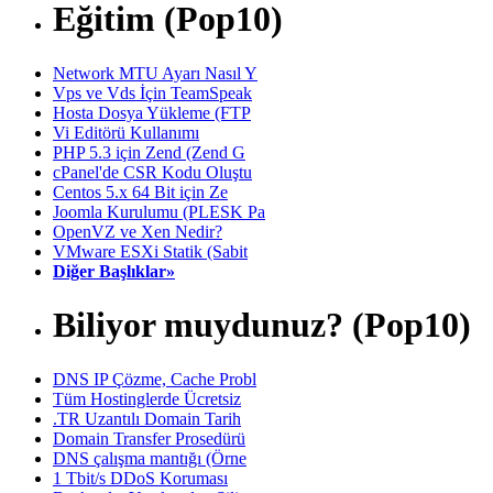
Eğitim (Pop10)
Network MTU Ayarı Nasıl Y
Vps ve Vds İçin TeamSpeak
Hosta Dosya Yükleme (FTP
Vi Editörü Kullanımı
PHP 5.3 için Zend (Zend G
cPanel'de CSR Kodu Oluştu
Centos 5.x 64 Bit için Ze
Joomla Kurulumu (PLESK Pa
OpenVZ ve Xen Nedir?
VMware ESXi Statik (Sabit
Diğer Başlıklar»
Biliyor muydunuz? (Pop10)
DNS IP Çözme, Cache Probl
Tüm Hostinglerde Ücretsiz
.TR Uzantılı Domain Tarih
Domain Transfer Prosedürü
DNS çalışma mantığı (Örne
1 Tbit/s DDoS Koruması