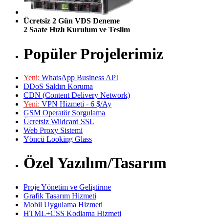
Ücretsiz 2 Gün VDS Deneme
2 Saate Hızlı Kurulum ve Teslim
Popüler Projelerimiz
Yeni:
WhatsApp Business API
DDoS Saldırı Koruma
CDN (Content Delivery Network)
Yeni:
VPN Hizmeti - 6 $/Ay
GSM Operatör Sorgulama
Ücretsiz Wildcard SSL
Web Proxy Sistemi
Yöncü Looking Glass
Özel Yazılım/Tasarım
Proje Yönetim ve Geliştirme
Grafik Tasarım Hizmeti
Mobil Uygulama Hizmeti
HTML+CSS Kodlama Hizmeti