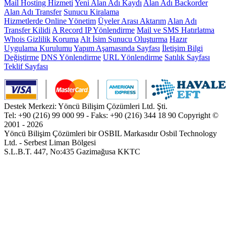
Mail Hosting Hizmeti
Yeni Alan Adı Kaydı
Alan Adı Backorder
Alan Adı Transfer
Sunucu Kiralama
Hizmetlerde Online Yönetim
Üyeler Arası Aktarım
Alan Adı
Transfer Kilidi
A Record IP Yönlendirme
Mail ve SMS Hatırlatma
Whois Gizlilik Koruma
Alt İsim Sunucu Oluşturma
Hazır
Uygulama Kurulumu
Yapım Aşamasında Sayfası
İletişim Bilgi
Değiştirme
DNS Yönlendirme
URL Yönlendirme
Satılık Sayfası
Teklif Sayfası
Destek Merkezi: Yöncü Bilişim Çözümleri Ltd. Şti.
Tel: +90 (216) 99 000 99 - Faks: +90 (216) 344 18 90
Copyright ©
2001 - 2026
Yöncü Bilişim Çözümleri bir OSBIL Markasıdır
Osbil Technology
Ltd. - Serbest Liman Bölgesi
S.L.B.T. 447, No:435 Gazimağusa KKTC