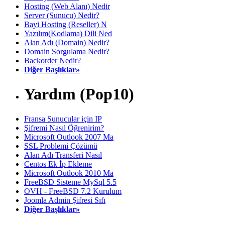
Hosting (Web Alanı) Nedir
Server (Sunucu) Nedir?
Bayi Hosting (Reseller) N
Yazılım(Kodlama) Dili Ned
Alan Adı (Domain) Nedir?
Domain Sorgulama Nedir?
Backorder Nedir?
Diğer Başlıklar»
Yardım (Pop10)
Fransa Sunucular için IP
Şifremi Nasıl Öğrenirim?
Microsoft Outlook 2007 Ma
SSL Problemi Çözümü
Alan Adı Transferi Nasıl
Centos Ek İp Ekleme
Microsoft Outlook 2010 Ma
FreeBSD Sisteme MySql 5.5
OVH - FreeBSD 7.2 Kurulum
Joomla Admin Şifresi Sıfı
Diğer Başlıklar»