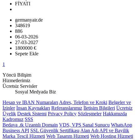
FİYATI
germanyair.de
348619
886
06-03-2026
27-03-2027
1800000 €
Sepete Ekle
1
Yöncü Bilişim
Hizmetlerimiz
Ücretsiz Servisler
Sosyal Medyada Biz
Hesap ve IBAN Numaraları
Adres, Telefon ve Kroki
Belgeler ve
İzinler
İnsan Kaynakları
Referanslarımız
İletişim Bilgileri
Ücretsiz
Üyelik
Destek Sistemi
Privacy Policy
Sözleşmeler
Hakkımızda
Kadromuz
SSS
Bedava .tk Uzantılı Domain
VDS, VPS Sanal Sunucu
WhatsApp
Business API
SSL Güvenlik Sertifikası
Alan Adı API ve Bayilik
Marka Tescil Hizmeti
Web Tasarım Hizmeti
Web Hosting Hizmeti