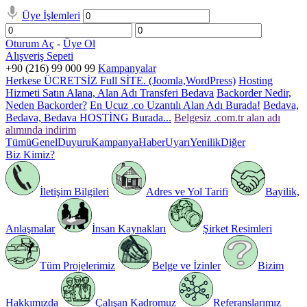
Üye İşlemleri
Oturum Aç
-
Üye Ol
Alışveriş Sepeti
+90 (216) 99 000 99
Kampanyalar
Herkese ÜCRETSİZ Full SİTE. (Joomla,WordPress)
Hosting
Hizmeti Satın Alana, Alan Adı Transferi Bedava
Backorder Nedir,
Neden Backorder?
En Ucuz .co Uzantılı Alan Adı Burada!
Bedava,
Bedava, Bedava HOSTİNG Burada...
Belgesiz .com.tr alan adı
alımında indirim
Tümü
Genel
Duyuru
Kampanya
Haber
Uyarı
Yenilik
Diğer
Biz Kimiz?
İletişim Bilgileri
Adres ve Yol Tarifi
Bayilik,
Anlaşmalar
İnsan Kaynakları
Şirket Resimleri
Tüm Projelerimiz
Belge ve İzinler
Bizim
Hakkımızda
Çalışan Kadromuz
Referanslarımız