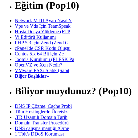
Eğitim (Pop10)
Network MTU Ayarı Nasıl Y
Vps ve Vds İçin TeamSpeak
Hosta Dosya Yükleme (FTP
Vi Editörü Kullanımı
PHP 5.3 için Zend (Zend G
cPanel'de CSR Kodu Oluştu
Centos 5.x 64 Bit için Ze
Joomla Kurulumu (PLESK Pa
OpenVZ ve Xen Nedir?
VMware ESXi Statik (Sabit
Diğer Başlıklar»
Biliyor muydunuz? (Pop10)
DNS IP Çözme, Cache Probl
Tüm Hostinglerde Ücretsiz
.TR Uzantılı Domain Tarih
Domain Transfer Prosedürü
DNS çalışma mantığı (Örne
1 Tbit/s DDoS Koruması