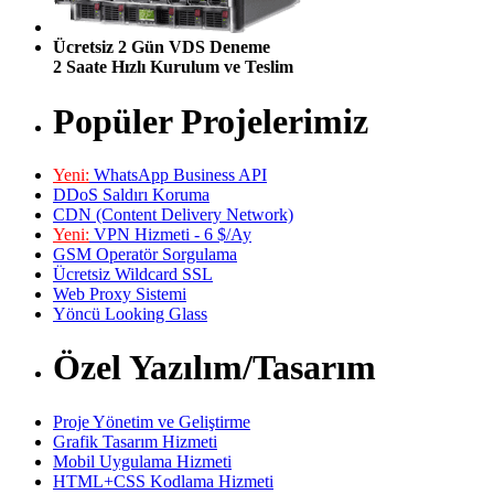
Ücretsiz 2 Gün VDS Deneme
2 Saate Hızlı Kurulum ve Teslim
Popüler Projelerimiz
Yeni:
WhatsApp Business API
DDoS Saldırı Koruma
CDN (Content Delivery Network)
Yeni:
VPN Hizmeti - 6 $/Ay
GSM Operatör Sorgulama
Ücretsiz Wildcard SSL
Web Proxy Sistemi
Yöncü Looking Glass
Özel Yazılım/Tasarım
Proje Yönetim ve Geliştirme
Grafik Tasarım Hizmeti
Mobil Uygulama Hizmeti
HTML+CSS Kodlama Hizmeti