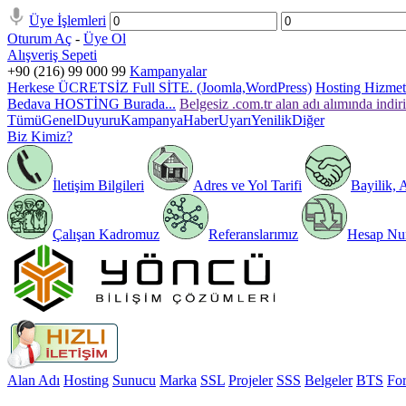
Üye İşlemleri
Oturum Aç
-
Üye Ol
Alışveriş Sepeti
+90 (216) 99 000 99
Kampanyalar
Herkese ÜCRETSİZ Full SİTE. (Joomla,WordPress)
Hosting Hizmeti
Bedava HOSTİNG Burada...
Belgesiz .com.tr alan adı alımında indir
Tümü
Genel
Duyuru
Kampanya
Haber
Uyarı
Yenilik
Diğer
Biz Kimiz?
İletişim Bilgileri
Adres ve Yol Tarifi
Bayilik, 
Çalışan Kadromuz
Referanslarımız
Hesap Num
Alan Adı
Hosting
Sunucu
Marka
SSL
Projeler
SSS
Belgeler
BTS
Fo