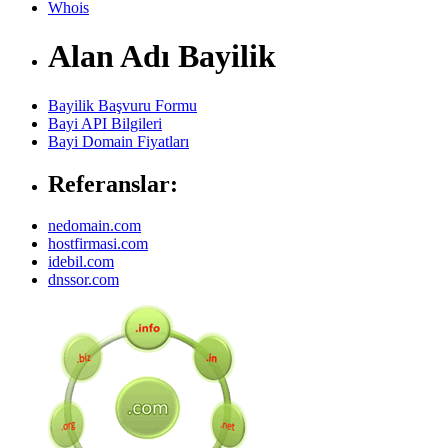
Whois
Alan Adı Bayilik
Bayilik Başvuru Formu
Bayi API Bilgileri
Bayi Domain Fiyatları
Referanslar:
nedomain.com
hostfirmasi.com
idebil.com
dnssor.com