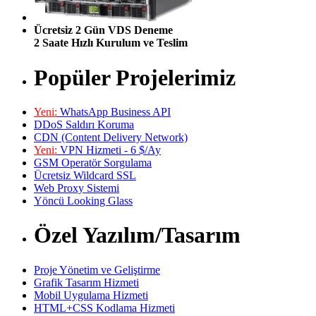
Ücretsiz 2 Gün VDS Deneme
2 Saate Hızlı Kurulum ve Teslim
Popüler Projelerimiz
Yeni:
WhatsApp Business API
DDoS Saldırı Koruma
CDN (Content Delivery Network)
Yeni:
VPN Hizmeti - 6 $/Ay
GSM Operatör Sorgulama
Ücretsiz Wildcard SSL
Web Proxy Sistemi
Yöncü Looking Glass
Özel Yazılım/Tasarım
Proje Yönetim ve Geliştirme
Grafik Tasarım Hizmeti
Mobil Uygulama Hizmeti
HTML+CSS Kodlama Hizmeti