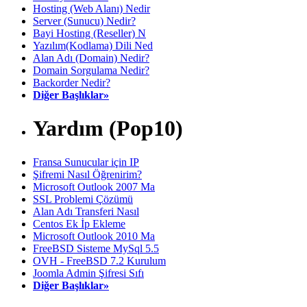
Hosting (Web Alanı) Nedir
Server (Sunucu) Nedir?
Bayi Hosting (Reseller) N
Yazılım(Kodlama) Dili Ned
Alan Adı (Domain) Nedir?
Domain Sorgulama Nedir?
Backorder Nedir?
Diğer Başlıklar»
Yardım (Pop10)
Fransa Sunucular için IP
Şifremi Nasıl Öğrenirim?
Microsoft Outlook 2007 Ma
SSL Problemi Çözümü
Alan Adı Transferi Nasıl
Centos Ek İp Ekleme
Microsoft Outlook 2010 Ma
FreeBSD Sisteme MySql 5.5
OVH - FreeBSD 7.2 Kurulum
Joomla Admin Şifresi Sıfı
Diğer Başlıklar»