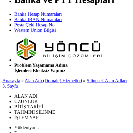
Banka Hesap Numaraları
Banka IBAN Numaraları
Posta Çeki Hesap No
Western Union Bilgisi
Problem Yaşamama Adına
İşlemleri Eksiksiz Yapınız
Anasayfa
»
Alan Adı (Domain) Hizmetleri
»
Silinecek Alan Adları
3. Sayfa
ALAN ADI
UZUNLUK
BİTİŞ TARİHİ
TAHMİNİ SİLİNME
İŞLEM YAP
Yükleniyor...
7