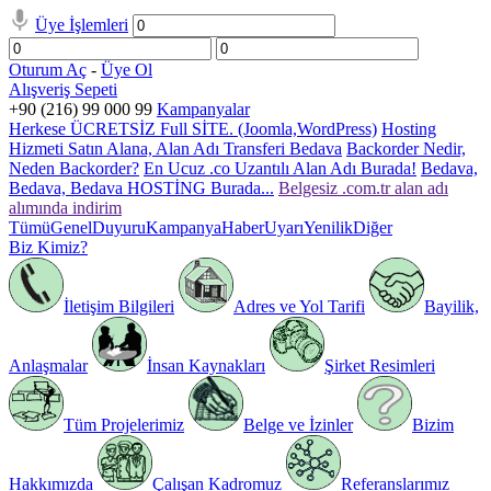
Üye İşlemleri
Oturum Aç
-
Üye Ol
Alışveriş Sepeti
+90 (216) 99 000 99
Kampanyalar
Herkese ÜCRETSİZ Full SİTE. (Joomla,WordPress)
Hosting
Hizmeti Satın Alana, Alan Adı Transferi Bedava
Backorder Nedir,
Neden Backorder?
En Ucuz .co Uzantılı Alan Adı Burada!
Bedava,
Bedava, Bedava HOSTİNG Burada...
Belgesiz .com.tr alan adı
alımında indirim
Tümü
Genel
Duyuru
Kampanya
Haber
Uyarı
Yenilik
Diğer
Biz Kimiz?
İletişim Bilgileri
Adres ve Yol Tarifi
Bayilik,
Anlaşmalar
İnsan Kaynakları
Şirket Resimleri
Tüm Projelerimiz
Belge ve İzinler
Bizim
Hakkımızda
Çalışan Kadromuz
Referanslarımız