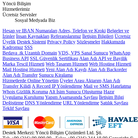
Yöncü Bilişim
Hizmetlerimiz
Ücretsiz Servisler
Sosyal Medyada Biz
Hesap ve IBAN Numaraları
Adres, Telefon ve Kroki
Belgeler ve
İzinler
İnsan Kaynakları
Referanslarımız
İletişim Bilgileri
Ücretsiz
Üyelik
Destek Sistemi
Privacy Policy
Sözleşmeler
Hakkımızda
Kadromuz
SSS
Bedava .tk Uzantılı Domain
VDS, VPS Sanal Sunucu
WhatsApp
Business API
SSL Güvenlik Sertifikası
Alan Adı API ve Bayilik
Marka Tescil Hizmeti
Web Tasarım Hizmeti
Web Hosting Hizmeti
Mail Hosting Hizmeti
Yeni Alan Adı Kaydı
Alan Adı Backorder
Alan Adı Transfer
Sunucu Kiralama
Hizmetlerde Online Yönetim
Üyeler Arası Aktarım
Alan Adı
Transfer Kilidi
A Record IP Yönlendirme
Mail ve SMS Hatırlatma
Whois Gizlilik Koruma
Alt İsim Sunucu Oluşturma
Hazır
Uygulama Kurulumu
Yapım Aşamasında Sayfası
İletişim Bilgi
Değiştirme
DNS Yönlendirme
URL Yönlendirme
Satılık Sayfası
Teklif Sayfası
Destek Merkezi: Yöncü Bilişim Çözümleri Ltd. Şti.