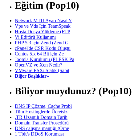
Eğitim (Pop10)
Network MTU Ayarı Nasıl Y
Vps ve Vds İçin TeamSpeak
Hosta Dosya Yükleme (FTP
Vi Editörü Kullanımı
PHP 5.3 için Zend (Zend G
cPanel'de CSR Kodu Oluştu
Centos 5.x 64 Bit için Ze
Joomla Kurulumu (PLESK Pa
OpenVZ ve Xen Nedir?
VMware ESXi Statik (Sabit
Diğer Başlıklar»
Biliyor muydunuz? (Pop10)
DNS IP Çözme, Cache Probl
Tüm Hostinglerde Ücretsiz
.TR Uzantılı Domain Tarih
Domain Transfer Prosedürü
DNS çalışma mantığı (Örne
1 Tbit/s DDoS Koruması