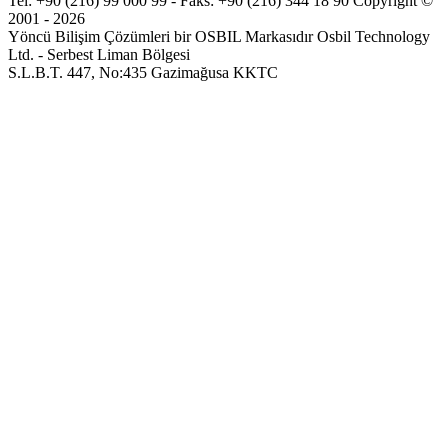
Tel: +90 (216) 99 000 99 - Faks: +90 (216) 344 18 90
Copyright ©
2001 - 2026
Yöncü Bilişim Çözümleri bir OSBIL Markasıdır
Osbil Technology
Ltd. - Serbest Liman Bölgesi
S.L.B.T. 447, No:435 Gazimağusa KKTC