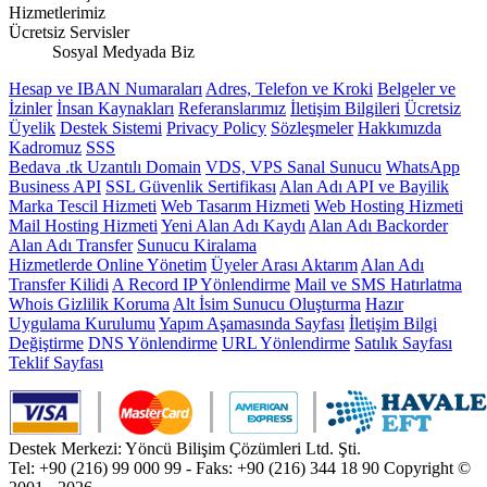
Hizmetlerimiz
Ücretsiz Servisler
Sosyal Medyada Biz
Hesap ve IBAN Numaraları
Adres, Telefon ve Kroki
Belgeler ve
İzinler
İnsan Kaynakları
Referanslarımız
İletişim Bilgileri
Ücretsiz
Üyelik
Destek Sistemi
Privacy Policy
Sözleşmeler
Hakkımızda
Kadromuz
SSS
Bedava .tk Uzantılı Domain
VDS, VPS Sanal Sunucu
WhatsApp
Business API
SSL Güvenlik Sertifikası
Alan Adı API ve Bayilik
Marka Tescil Hizmeti
Web Tasarım Hizmeti
Web Hosting Hizmeti
Mail Hosting Hizmeti
Yeni Alan Adı Kaydı
Alan Adı Backorder
Alan Adı Transfer
Sunucu Kiralama
Hizmetlerde Online Yönetim
Üyeler Arası Aktarım
Alan Adı
Transfer Kilidi
A Record IP Yönlendirme
Mail ve SMS Hatırlatma
Whois Gizlilik Koruma
Alt İsim Sunucu Oluşturma
Hazır
Uygulama Kurulumu
Yapım Aşamasında Sayfası
İletişim Bilgi
Değiştirme
DNS Yönlendirme
URL Yönlendirme
Satılık Sayfası
Teklif Sayfası
Destek Merkezi: Yöncü Bilişim Çözümleri Ltd. Şti.
Tel: +90 (216) 99 000 99 - Faks: +90 (216) 344 18 90
Copyright ©