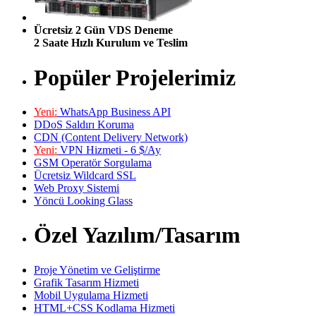
Ücretsiz 2 Gün VDS Deneme
2 Saate Hızlı Kurulum ve Teslim
Popüler Projelerimiz
Yeni:
WhatsApp Business API
DDoS Saldırı Koruma
CDN (Content Delivery Network)
Yeni:
VPN Hizmeti - 6 $/Ay
GSM Operatör Sorgulama
Ücretsiz Wildcard SSL
Web Proxy Sistemi
Yöncü Looking Glass
Özel Yazılım/Tasarım
Proje Yönetim ve Geliştirme
Grafik Tasarım Hizmeti
Mobil Uygulama Hizmeti
HTML+CSS Kodlama Hizmeti