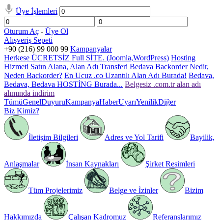
Üye İşlemleri
Oturum Aç
-
Üye Ol
Alışveriş Sepeti
+90 (216) 99 000 99
Kampanyalar
Herkese ÜCRETSİZ Full SİTE. (Joomla,WordPress)
Hosting
Hizmeti Satın Alana, Alan Adı Transferi Bedava
Backorder Nedir,
Neden Backorder?
En Ucuz .co Uzantılı Alan Adı Burada!
Bedava,
Bedava, Bedava HOSTİNG Burada...
Belgesiz .com.tr alan adı
alımında indirim
Tümü
Genel
Duyuru
Kampanya
Haber
Uyarı
Yenilik
Diğer
Biz Kimiz?
İletişim Bilgileri
Adres ve Yol Tarifi
Bayilik,
Anlaşmalar
İnsan Kaynakları
Şirket Resimleri
Tüm Projelerimiz
Belge ve İzinler
Bizim
Hakkımızda
Çalışan Kadromuz
Referanslarımız