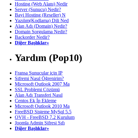
Hosting (Web Alanı) Nedir
Server (Sunucu) Nedir?
Bayi Hosting (Reseller) N
Yazılım(Kodlama) Dili Ned
Alan Adı (Domain) Nedir?
Domain Sorgulama Nedir?
Backorder Nedir?
Diğer Başlıklar»
Yardım (Pop10)
Fransa Sunucular için IP
Şifremi Nasıl Öğrenirim?
Microsoft Outlook 2007 Ma
SSL Problemi Çözümü
Alan Adı Transferi Nasıl
Centos Ek İp Ekleme
Microsoft Outlook 2010 Ma
FreeBSD Sisteme MySql 5.5
OVH - FreeBSD 7.2 Kurulum
Joomla Admin Şifresi Sıfı
Diğer Başlıklar»