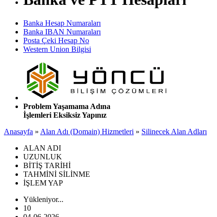
Banka Hesap Numaraları
Banka IBAN Numaraları
Posta Çeki Hesap No
Western Union Bilgisi
Problem Yaşamama Adına
İşlemleri Eksiksiz Yapınız
Anasayfa
»
Alan Adı (Domain) Hizmetleri
»
Silinecek Alan Adları
ALAN ADI
UZUNLUK
BİTİŞ TARİHİ
TAHMİNİ SİLİNME
İŞLEM YAP
Yükleniyor...
10
04-06-2026