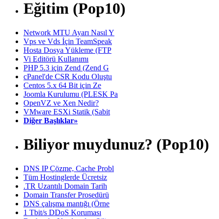
Eğitim (Pop10)
Network MTU Ayarı Nasıl Y
Vps ve Vds İçin TeamSpeak
Hosta Dosya Yükleme (FTP
Vi Editörü Kullanımı
PHP 5.3 için Zend (Zend G
cPanel'de CSR Kodu Oluştu
Centos 5.x 64 Bit için Ze
Joomla Kurulumu (PLESK Pa
OpenVZ ve Xen Nedir?
VMware ESXi Statik (Sabit
Diğer Başlıklar»
Biliyor muydunuz? (Pop10)
DNS IP Çözme, Cache Probl
Tüm Hostinglerde Ücretsiz
.TR Uzantılı Domain Tarih
Domain Transfer Prosedürü
DNS çalışma mantığı (Örne
1 Tbit/s DDoS Koruması