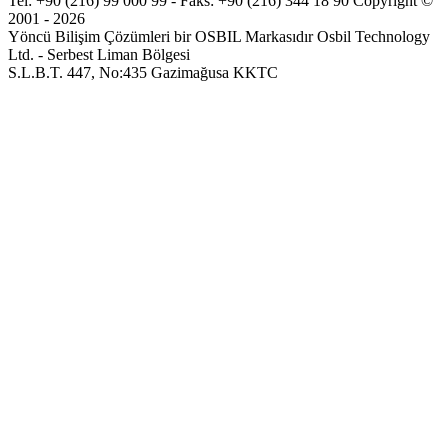
Tel: +90 (216) 99 000 99 - Faks: +90 (216) 344 18 90
Copyright ©
2001 - 2026
Yöncü Bilişim Çözümleri bir OSBIL Markasıdır
Osbil Technology
Ltd. - Serbest Liman Bölgesi
S.L.B.T. 447, No:435 Gazimağusa KKTC