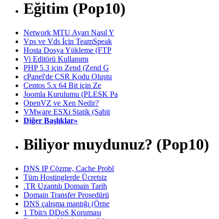
Eğitim (Pop10)
Network MTU Ayarı Nasıl Y
Vps ve Vds İçin TeamSpeak
Hosta Dosya Yükleme (FTP
Vi Editörü Kullanımı
PHP 5.3 için Zend (Zend G
cPanel'de CSR Kodu Oluştu
Centos 5.x 64 Bit için Ze
Joomla Kurulumu (PLESK Pa
OpenVZ ve Xen Nedir?
VMware ESXi Statik (Sabit
Diğer Başlıklar»
Biliyor muydunuz? (Pop10)
DNS IP Çözme, Cache Probl
Tüm Hostinglerde Ücretsiz
.TR Uzantılı Domain Tarih
Domain Transfer Prosedürü
DNS çalışma mantığı (Örne
1 Tbit/s DDoS Koruması