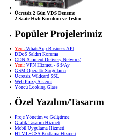
Ücretsiz 2 Gün VDS Deneme
2 Saate Hızlı Kurulum ve Teslim
Popüler Projelerimiz
Yeni:
WhatsApp Business API
DDoS Saldırı Koruma
CDN (Content Delivery Network)
Yeni:
VPN Hizmeti - 6 $/Ay
GSM Operatör Sorgulama
Ücretsiz Wildcard SSL
Web Proxy Sistemi
Yöncü Looking Glass
Özel Yazılım/Tasarım
Proje Yönetim ve Geliştirme
Grafik Tasarım Hizmeti
Mobil Uygulama Hizmeti
HTML+CSS Kodlama Hizmeti