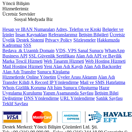
Yöncü Bilişim
Hizmetlerimiz
Ücretsiz Servisler
Sosyal Medyada Biz
Hesap ve IBAN Numaraları
Adres, Telefon ve Kroki
Belgeler ve
İzinler
İnsan Kaynakları
Referanslarımız
İletişim Bilgileri
Ücretsiz
Üyelik
Destek Sistemi
Privacy Policy
Sözleşmeler
Hakkımızda
Kadromuz
SSS
Bedava .tk Uzantılı Domain
VDS, VPS Sanal Sunucu
WhatsApp
Business API
SSL Güvenlik Sertifikası
Alan Adı API ve Bayilik
Marka Tescil Hizmeti
Web Tasarım Hizmeti
Web Hosting Hizmeti
Mail Hosting Hizmeti
Yeni Alan Adı Kaydı
Alan Adı Backorder
Alan Adı Transfer
Sunucu Kiralama
Hizmetlerde Online Yönetim
Üyeler Arası Aktarım
Alan Adı
Transfer Kilidi
A Record IP Yönlendirme
Mail ve SMS Hatırlatma
Whois Gizlilik Koruma
Alt İsim Sunucu Oluşturma
Hazır
Uygulama Kurulumu
Yapım Aşamasında Sayfası
İletişim Bilgi
Değiştirme
DNS Yönlendirme
URL Yönlendirme
Satılık Sayfası
Teklif Sayfası
Destek Merkezi: Yöncü Bilişim Çözümleri Ltd. Şti.