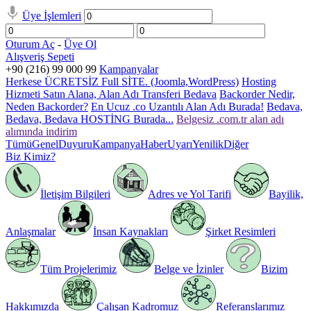
Üye İşlemleri
Oturum Aç
-
Üye Ol
Alışveriş Sepeti
+90 (216) 99 000 99
Kampanyalar
Herkese ÜCRETSİZ Full SİTE. (Joomla,WordPress)
Hosting
Hizmeti Satın Alana, Alan Adı Transferi Bedava
Backorder Nedir,
Neden Backorder?
En Ucuz .co Uzantılı Alan Adı Burada!
Bedava,
Bedava, Bedava HOSTİNG Burada...
Belgesiz .com.tr alan adı
alımında indirim
Tümü
Genel
Duyuru
Kampanya
Haber
Uyarı
Yenilik
Diğer
Biz Kimiz?
İletişim Bilgileri
Adres ve Yol Tarifi
Bayilik,
Anlaşmalar
İnsan Kaynakları
Şirket Resimleri
Tüm Projelerimiz
Belge ve İzinler
Bizim
Hakkımızda
Çalışan Kadromuz
Referanslarımız