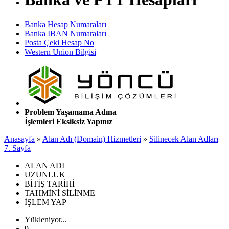
Banka Hesap Numaraları
Banka IBAN Numaraları
Posta Çeki Hesap No
Western Union Bilgisi
Problem Yaşamama Adına
İşlemleri Eksiksiz Yapınız
Anasayfa
»
Alan Adı (Domain) Hizmetleri
»
Silinecek Alan Adları
7. Sayfa
ALAN ADI
UZUNLUK
BİTİŞ TARİHİ
TAHMİNİ SİLİNME
İŞLEM YAP
Yükleniyor...
9