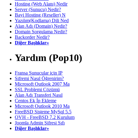
Hosting (Web Alanı) Nedir
Server (Sunucu) Nedir?
Bayi Hosting (Reseller) N
Yazılım(Kodlama) Dili Ned
Alan Adı (Domain) Nedir?
Domain Sorgulama Nedir?
Backorder Nedir?
Diğer Başlıklar»
Yardım (Pop10)
Fransa Sunucular için IP
Şifremi Nasıl Öğrenirim?
Microsoft Outlook 2007 Ma
SSL Problemi Çözümü
Alan Adı Transferi Nasıl
Centos Ek İp Ekleme
Microsoft Outlook 2010 Ma
FreeBSD Sisteme MySql 5.5
OVH - FreeBSD 7.2 Kurulum
Joomla Admin Şifresi Sıfı
Diğer Başlıklar»