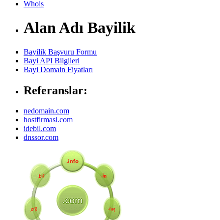
Whois
Alan Adı Bayilik
Bayilik Başvuru Formu
Bayi API Bilgileri
Bayi Domain Fiyatları
Referanslar:
nedomain.com
hostfirmasi.com
idebil.com
dnssor.com