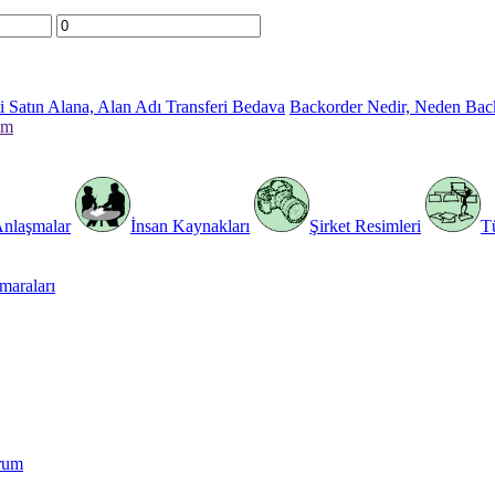
 Satın Alana, Alan Adı Transferi Bedava
Backorder Nedir, Neden Bac
im
Anlaşmalar
İnsan Kaynakları
Şirket Resimleri
T
araları
rum