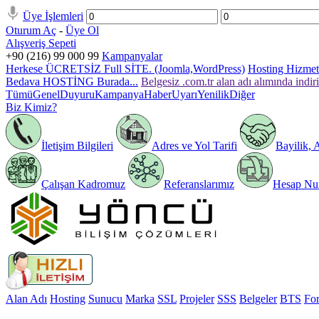
Üye İşlemleri
Oturum Aç
-
Üye Ol
Alışveriş Sepeti
+90 (216) 99 000 99
Kampanyalar
Herkese ÜCRETSİZ Full SİTE. (Joomla,WordPress)
Hosting Hizmeti
Bedava HOSTİNG Burada...
Belgesiz .com.tr alan adı alımında indir
Tümü
Genel
Duyuru
Kampanya
Haber
Uyarı
Yenilik
Diğer
Biz Kimiz?
İletişim Bilgileri
Adres ve Yol Tarifi
Bayilik, 
Çalışan Kadromuz
Referanslarımız
Hesap Num
Alan Adı
Hosting
Sunucu
Marka
SSL
Projeler
SSS
Belgeler
BTS
Fo