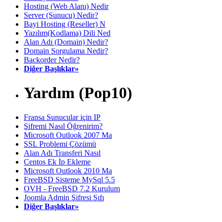
Hosting (Web Alanı) Nedir
Server (Sunucu) Nedir?
Bayi Hosting (Reseller) N
Yazılım(Kodlama) Dili Ned
Alan Adı (Domain) Nedir?
Domain Sorgulama Nedir?
Backorder Nedir?
Diğer Başlıklar»
Yardım (Pop10)
Fransa Sunucular için IP
Şifremi Nasıl Öğrenirim?
Microsoft Outlook 2007 Ma
SSL Problemi Çözümü
Alan Adı Transferi Nasıl
Centos Ek İp Ekleme
Microsoft Outlook 2010 Ma
FreeBSD Sisteme MySql 5.5
OVH - FreeBSD 7.2 Kurulum
Joomla Admin Şifresi Sıfı
Diğer Başlıklar»