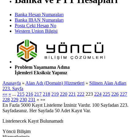
Banka Hesap Numaraları
Banka IBAN Numaraları
Posta Çeki Hesap No
Western Union Bilgisi
Problem Yaşamama Adına
İşlemleri Eksiksiz Yapınız
Anasayfa
»
Alan Adı (Domain) Hizmetleri
»
Silinen Alan Adları
223. Sayfa
««
«
...
215
216
217
218
219
220
221
222
223
224
225
226
227
228
229
230
231
»
»»
En Fazla 5000 Kayıt Listeleme İzniniz Vardır. 100 Sayfadan 223.
Sayfadasınız. Her Sayfada 50 Adet Kayıt Var.
Listelenecek Kayıt Bulunamadı
Yöncü Bilişim
Hizmetlerimiz