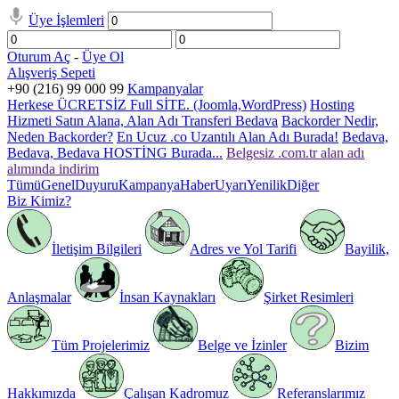
Üye İşlemleri
Oturum Aç
-
Üye Ol
Alışveriş Sepeti
+90 (216) 99 000 99
Kampanyalar
Herkese ÜCRETSİZ Full SİTE. (Joomla,WordPress)
Hosting
Hizmeti Satın Alana, Alan Adı Transferi Bedava
Backorder Nedir,
Neden Backorder?
En Ucuz .co Uzantılı Alan Adı Burada!
Bedava,
Bedava, Bedava HOSTİNG Burada...
Belgesiz .com.tr alan adı
alımında indirim
Tümü
Genel
Duyuru
Kampanya
Haber
Uyarı
Yenilik
Diğer
Biz Kimiz?
İletişim Bilgileri
Adres ve Yol Tarifi
Bayilik,
Anlaşmalar
İnsan Kaynakları
Şirket Resimleri
Tüm Projelerimiz
Belge ve İzinler
Bizim
Hakkımızda
Çalışan Kadromuz
Referanslarımız