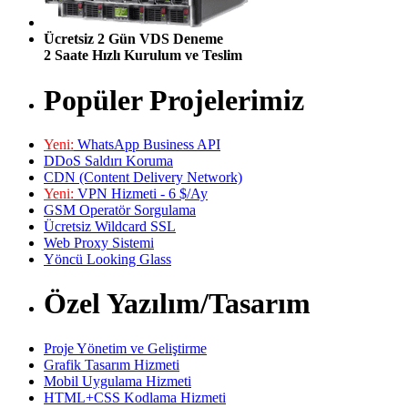
Ücretsiz 2 Gün VDS Deneme
2 Saate Hızlı Kurulum ve Teslim
Popüler Projelerimiz
Yeni:
WhatsApp Business API
DDoS Saldırı Koruma
CDN (Content Delivery Network)
Yeni:
VPN Hizmeti - 6 $/Ay
GSM Operatör Sorgulama
Ücretsiz Wildcard SSL
Web Proxy Sistemi
Yöncü Looking Glass
Özel Yazılım/Tasarım
Proje Yönetim ve Geliştirme
Grafik Tasarım Hizmeti
Mobil Uygulama Hizmeti
HTML+CSS Kodlama Hizmeti