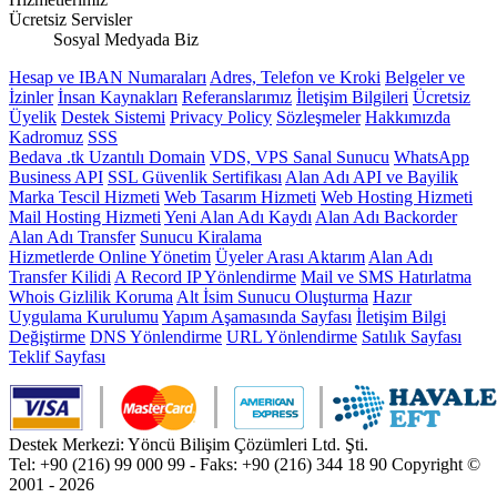
Ücretsiz Servisler
Sosyal Medyada Biz
Hesap ve IBAN Numaraları
Adres, Telefon ve Kroki
Belgeler ve
İzinler
İnsan Kaynakları
Referanslarımız
İletişim Bilgileri
Ücretsiz
Üyelik
Destek Sistemi
Privacy Policy
Sözleşmeler
Hakkımızda
Kadromuz
SSS
Bedava .tk Uzantılı Domain
VDS, VPS Sanal Sunucu
WhatsApp
Business API
SSL Güvenlik Sertifikası
Alan Adı API ve Bayilik
Marka Tescil Hizmeti
Web Tasarım Hizmeti
Web Hosting Hizmeti
Mail Hosting Hizmeti
Yeni Alan Adı Kaydı
Alan Adı Backorder
Alan Adı Transfer
Sunucu Kiralama
Hizmetlerde Online Yönetim
Üyeler Arası Aktarım
Alan Adı
Transfer Kilidi
A Record IP Yönlendirme
Mail ve SMS Hatırlatma
Whois Gizlilik Koruma
Alt İsim Sunucu Oluşturma
Hazır
Uygulama Kurulumu
Yapım Aşamasında Sayfası
İletişim Bilgi
Değiştirme
DNS Yönlendirme
URL Yönlendirme
Satılık Sayfası
Teklif Sayfası
Destek Merkezi: Yöncü Bilişim Çözümleri Ltd. Şti.
Tel: +90 (216) 99 000 99 - Faks: +90 (216) 344 18 90
Copyright ©
2001 - 2026