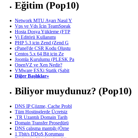
Eğitim (Pop10)
Network MTU Ayarı Nasıl Y
Vps ve Vds İçin TeamSpeak
Hosta Dosya Yükleme (FTP
Vi Editörü Kullanımı
PHP 5.3 için Zend (Zend G
cPanel'de CSR Kodu Oluştu
Centos 5.x 64 Bit için Ze
Joomla Kurulumu (PLESK Pa
OpenVZ ve Xen Nedir?
VMware ESXi Statik (Sabit
Diğer Başlıklar»
Biliyor muydunuz? (Pop10)
DNS IP Çözme, Cache Probl
Tüm Hostinglerde Ücretsiz
.TR Uzantılı Domain Tarih
Domain Transfer Prosedürü
DNS çalışma mantığı (Örne
1 Tbit/s DDoS Koruması