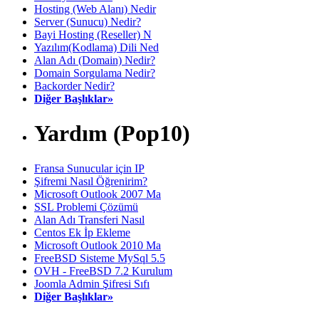
Hosting (Web Alanı) Nedir
Server (Sunucu) Nedir?
Bayi Hosting (Reseller) N
Yazılım(Kodlama) Dili Ned
Alan Adı (Domain) Nedir?
Domain Sorgulama Nedir?
Backorder Nedir?
Diğer Başlıklar»
Yardım (Pop10)
Fransa Sunucular için IP
Şifremi Nasıl Öğrenirim?
Microsoft Outlook 2007 Ma
SSL Problemi Çözümü
Alan Adı Transferi Nasıl
Centos Ek İp Ekleme
Microsoft Outlook 2010 Ma
FreeBSD Sisteme MySql 5.5
OVH - FreeBSD 7.2 Kurulum
Joomla Admin Şifresi Sıfı
Diğer Başlıklar»