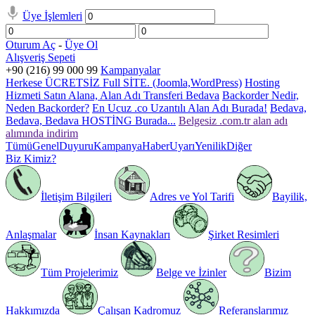
Üye İşlemleri
Oturum Aç
-
Üye Ol
Alışveriş Sepeti
+90 (216) 99 000 99
Kampanyalar
Herkese ÜCRETSİZ Full SİTE. (Joomla,WordPress)
Hosting
Hizmeti Satın Alana, Alan Adı Transferi Bedava
Backorder Nedir,
Neden Backorder?
En Ucuz .co Uzantılı Alan Adı Burada!
Bedava,
Bedava, Bedava HOSTİNG Burada...
Belgesiz .com.tr alan adı
alımında indirim
Tümü
Genel
Duyuru
Kampanya
Haber
Uyarı
Yenilik
Diğer
Biz Kimiz?
İletişim Bilgileri
Adres ve Yol Tarifi
Bayilik,
Anlaşmalar
İnsan Kaynakları
Şirket Resimleri
Tüm Projelerimiz
Belge ve İzinler
Bizim
Hakkımızda
Çalışan Kadromuz
Referanslarımız