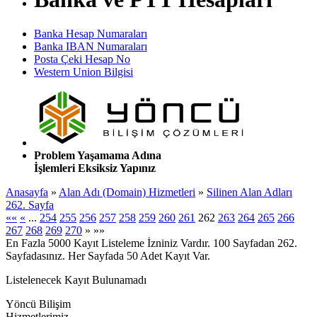
Banka Hesap Numaraları
Banka IBAN Numaraları
Posta Çeki Hesap No
Western Union Bilgisi
Problem Yaşamama Adına
İşlemleri Eksiksiz Yapınız
Anasayfa
»
Alan Adı (Domain) Hizmetleri
»
Silinen Alan Adları
262. Sayfa
««
«
...
254
255
256
257
258
259
260
261
262
263
264
265
266
267
268
269
270
»
»»
En Fazla 5000 Kayıt Listeleme İzniniz Vardır. 100 Sayfadan 262.
Sayfadasınız. Her Sayfada 50 Adet Kayıt Var.
Listelenecek Kayıt Bulunamadı
Yöncü Bilişim
Hizmetlerimiz