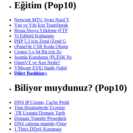
Eğitim (Pop10)
Network MTU Ayarı Nasıl Y
Vps ve Vds İçin TeamSpeak
Hosta Dosya Yükleme (FTP
Vi Editörü Kullanımı
PHP 5.3 için Zend (Zend G
cPanel'de CSR Kodu Oluştu
Centos 5.x 64 Bit için Ze
Joomla Kurulumu (PLESK Pa
OpenVZ ve Xen Nedir?
VMware ESXi Statik (Sabit
Diğer Başlıklar»
Biliyor muydunuz? (Pop10)
DNS IP Çözme, Cache Probl
Tüm Hostinglerde Ücretsiz
.TR Uzantılı Domain Tarih
Domain Transfer Prosedürü
DNS çalışma mantığı (Örne
1 Tbit/s DDoS Koruması