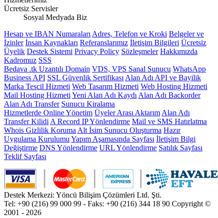
Ücretsiz Servisler
Sosyal Medyada Biz
Hesap ve IBAN Numaraları
Adres, Telefon ve Kroki
Belgeler ve
İzinler
İnsan Kaynakları
Referanslarımız
İletişim Bilgileri
Ücretsiz
Üyelik
Destek Sistemi
Privacy Policy
Sözleşmeler
Hakkımızda
Kadromuz
SSS
Bedava .tk Uzantılı Domain
VDS, VPS Sanal Sunucu
WhatsApp
Business API
SSL Güvenlik Sertifikası
Alan Adı API ve Bayilik
Marka Tescil Hizmeti
Web Tasarım Hizmeti
Web Hosting Hizmeti
Mail Hosting Hizmeti
Yeni Alan Adı Kaydı
Alan Adı Backorder
Alan Adı Transfer
Sunucu Kiralama
Hizmetlerde Online Yönetim
Üyeler Arası Aktarım
Alan Adı
Transfer Kilidi
A Record IP Yönlendirme
Mail ve SMS Hatırlatma
Whois Gizlilik Koruma
Alt İsim Sunucu Oluşturma
Hazır
Uygulama Kurulumu
Yapım Aşamasında Sayfası
İletişim Bilgi
Değiştirme
DNS Yönlendirme
URL Yönlendirme
Satılık Sayfası
Teklif Sayfası
Destek Merkezi: Yöncü Bilişim Çözümleri Ltd. Şti.
Tel: +90 (216) 99 000 99 - Faks: +90 (216) 344 18 90
Copyright ©
2001 - 2026