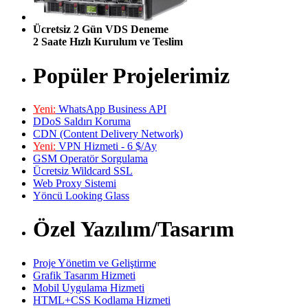
Ücretsiz 2 Gün VDS Deneme
2 Saate Hızlı Kurulum ve Teslim
Popüler Projelerimiz
Yeni:
WhatsApp Business API
DDoS Saldırı Koruma
CDN (Content Delivery Network)
Yeni:
VPN Hizmeti - 6 $/Ay
GSM Operatör Sorgulama
Ücretsiz Wildcard SSL
Web Proxy Sistemi
Yöncü Looking Glass
Özel Yazılım/Tasarım
Proje Yönetim ve Geliştirme
Grafik Tasarım Hizmeti
Mobil Uygulama Hizmeti
HTML+CSS Kodlama Hizmeti