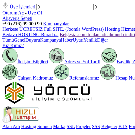
Üye İşlemleri
Oturum Aç
-
Üye Ol
Alışveriş Sepeti
+90 (216) 99 000 99
Kampanyalar
Herkese ÜCRETSİZ Full SİTE. (Joomla,WordPress)
Hosting Hizmeti
Bedava HOSTİNG Burada...
Belgesiz .com.tr alan adı alımında indir
Tümü
Genel
Duyuru
Kampanya
Haber
Uyarı
Yenilik
Diğer
Biz Kimiz?
İletişim Bilgileri
Adres ve Yol Tarifi
Bayilik, 
Çalışan Kadromuz
Referanslarımız
Hesap Num
Alan Adı
Hosting
Sunucu
Marka
SSL
Projeler
SSS
Belgeler
BTS
Fo