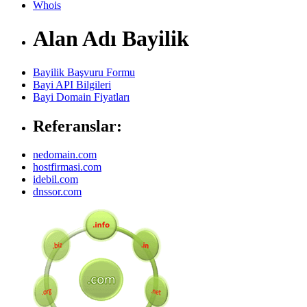
Whois
Alan Adı Bayilik
Bayilik Başvuru Formu
Bayi API Bilgileri
Bayi Domain Fiyatları
Referanslar:
nedomain.com
hostfirmasi.com
idebil.com
dnssor.com