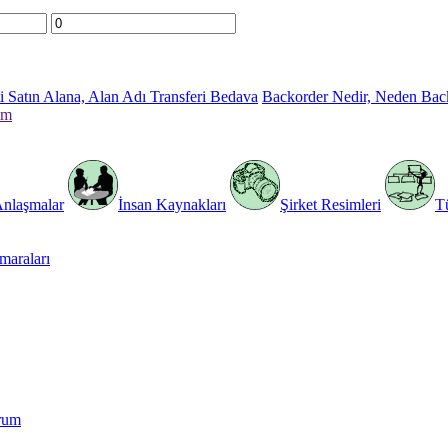
 Satın Alana, Alan Adı Transferi Bedava
Backorder Nedir, Neden Bac
im
Anlaşmalar
İnsan Kaynakları
Şirket Resimleri
T
araları
rum