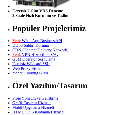
Ücretsiz 2 Gün VDS Deneme
2 Saate Hızlı Kurulum ve Teslim
Popüler Projelerimiz
Yeni:
WhatsApp Business API
DDoS Saldırı Koruma
CDN (Content Delivery Network)
Yeni:
VPN Hizmeti - 6 $/Ay
GSM Operatör Sorgulama
Ücretsiz Wildcard SSL
Web Proxy Sistemi
Yöncü Looking Glass
Özel Yazılım/Tasarım
Proje Yönetim ve Geliştirme
Grafik Tasarım Hizmeti
Mobil Uygulama Hizmeti
HTML+CSS Kodlama Hizmeti