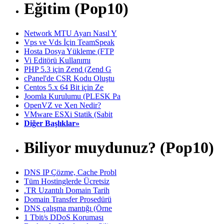
Eğitim (Pop10)
Network MTU Ayarı Nasıl Y
Vps ve Vds İçin TeamSpeak
Hosta Dosya Yükleme (FTP
Vi Editörü Kullanımı
PHP 5.3 için Zend (Zend G
cPanel'de CSR Kodu Oluştu
Centos 5.x 64 Bit için Ze
Joomla Kurulumu (PLESK Pa
OpenVZ ve Xen Nedir?
VMware ESXi Statik (Sabit
Diğer Başlıklar»
Biliyor muydunuz? (Pop10)
DNS IP Çözme, Cache Probl
Tüm Hostinglerde Ücretsiz
.TR Uzantılı Domain Tarih
Domain Transfer Prosedürü
DNS çalışma mantığı (Örne
1 Tbit/s DDoS Koruması