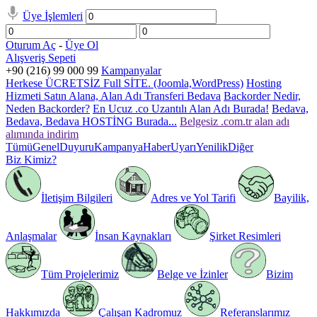
Üye İşlemleri
Oturum Aç
-
Üye Ol
Alışveriş Sepeti
+90 (216) 99 000 99
Kampanyalar
Herkese ÜCRETSİZ Full SİTE. (Joomla,WordPress)
Hosting
Hizmeti Satın Alana, Alan Adı Transferi Bedava
Backorder Nedir,
Neden Backorder?
En Ucuz .co Uzantılı Alan Adı Burada!
Bedava,
Bedava, Bedava HOSTİNG Burada...
Belgesiz .com.tr alan adı
alımında indirim
Tümü
Genel
Duyuru
Kampanya
Haber
Uyarı
Yenilik
Diğer
Biz Kimiz?
İletişim Bilgileri
Adres ve Yol Tarifi
Bayilik,
Anlaşmalar
İnsan Kaynakları
Şirket Resimleri
Tüm Projelerimiz
Belge ve İzinler
Bizim
Hakkımızda
Çalışan Kadromuz
Referanslarımız