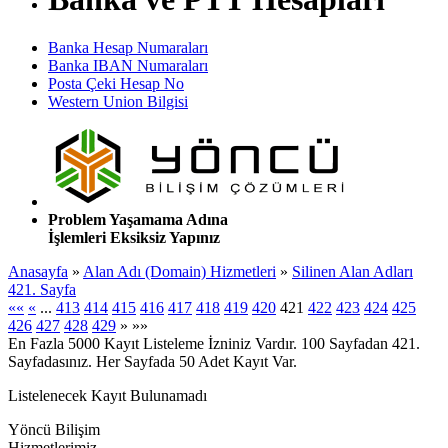
Banka Hesap Numaraları
Banka IBAN Numaraları
Posta Çeki Hesap No
Western Union Bilgisi
Problem Yaşamama Adına
İşlemleri Eksiksiz Yapınız
Anasayfa
»
Alan Adı (Domain) Hizmetleri
»
Silinen Alan Adları
421. Sayfa
««
«
...
413
414
415
416
417
418
419
420
421
422
423
424
425
426
427
428
429
»
»»
En Fazla 5000 Kayıt Listeleme İzniniz Vardır. 100 Sayfadan 421.
Sayfadasınız. Her Sayfada 50 Adet Kayıt Var.
Listelenecek Kayıt Bulunamadı
Yöncü Bilişim
Hizmetlerimiz