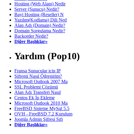
Hosting (Web Alanı) Nedir
Server (Sunucu) Nedir?
Bayi Hosting (Reseller) N
Yazılım(Kodlama) Dili Ned
Alan Adı (Domain) Nedir?
Domain Sorgulama Nedir?
Backorder Nedir?
Diğer Başlıklar»
Yardım (Pop10)
Fransa Sunucular için IP
Şifremi Nasıl Öğrenirim?
Microsoft Outlook 2007 Ma
SSL Problemi Çözümü
Alan Adı Transferi Nasıl
Centos Ek İp Ekleme
Microsoft Outlook 2010 Ma
FreeBSD Sisteme MySql 5.5
OVH - FreeBSD 7.2 Kurulum
Joomla Admin Şifresi Sıfı
Diğer Başlıklar»