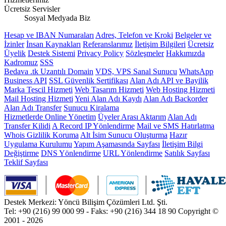
Ücretsiz Servisler
Sosyal Medyada Biz
Hesap ve IBAN Numaraları
Adres, Telefon ve Kroki
Belgeler ve
İzinler
İnsan Kaynakları
Referanslarımız
İletişim Bilgileri
Ücretsiz
Üyelik
Destek Sistemi
Privacy Policy
Sözleşmeler
Hakkımızda
Kadromuz
SSS
Bedava .tk Uzantılı Domain
VDS, VPS Sanal Sunucu
WhatsApp
Business API
SSL Güvenlik Sertifikası
Alan Adı API ve Bayilik
Marka Tescil Hizmeti
Web Tasarım Hizmeti
Web Hosting Hizmeti
Mail Hosting Hizmeti
Yeni Alan Adı Kaydı
Alan Adı Backorder
Alan Adı Transfer
Sunucu Kiralama
Hizmetlerde Online Yönetim
Üyeler Arası Aktarım
Alan Adı
Transfer Kilidi
A Record IP Yönlendirme
Mail ve SMS Hatırlatma
Whois Gizlilik Koruma
Alt İsim Sunucu Oluşturma
Hazır
Uygulama Kurulumu
Yapım Aşamasında Sayfası
İletişim Bilgi
Değiştirme
DNS Yönlendirme
URL Yönlendirme
Satılık Sayfası
Teklif Sayfası
Destek Merkezi: Yöncü Bilişim Çözümleri Ltd. Şti.
Tel: +90 (216) 99 000 99 - Faks: +90 (216) 344 18 90
Copyright ©
2001 - 2026