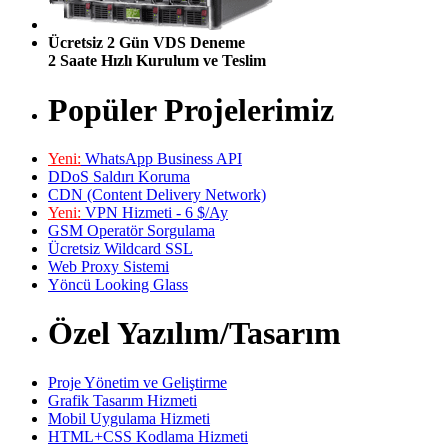
Ücretsiz 2 Gün VDS Deneme
2 Saate Hızlı Kurulum ve Teslim
Popüler Projelerimiz
Yeni:
WhatsApp Business API
DDoS Saldırı Koruma
CDN (Content Delivery Network)
Yeni:
VPN Hizmeti - 6 $/Ay
GSM Operatör Sorgulama
Ücretsiz Wildcard SSL
Web Proxy Sistemi
Yöncü Looking Glass
Özel Yazılım/Tasarım
Proje Yönetim ve Geliştirme
Grafik Tasarım Hizmeti
Mobil Uygulama Hizmeti
HTML+CSS Kodlama Hizmeti