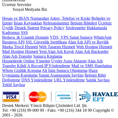
Ücretsiz Servisler
Sosyal Medyada Biz
Hesap ve IBAN Numaraları
Adres, Telefon ve Kroki
Belgeler ve
İzinler
İnsan Kaynakları
Referanslarımız
İletişim Bilgileri
Ücretsiz
Üyelik
Destek Sistemi
Privacy Policy
Sözleşmeler
Hakkımızda
Kadromuz
SSS
Bedava .tk Uzantılı Domain
VDS, VPS Sanal Sunucu
WhatsApp
Business API
SSL Güvenlik Sertifikası
Alan Adı API ve Bayilik
Marka Tescil Hizmeti
Web Tasarım Hizmeti
Web Hosting Hizmeti
Mail Hosting Hizmeti
Yeni Alan Adı Kaydı
Alan Adı Backorder
Alan Adı Transfer
Sunucu Kiralama
Hizmetlerde Online Yönetim
Üyeler Arası Aktarım
Alan Adı
Transfer Kilidi
A Record IP Yönlendirme
Mail ve SMS Hatırlatma
Whois Gizlilik Koruma
Alt İsim Sunucu Oluşturma
Hazır
Uygulama Kurulumu
Yapım Aşamasında Sayfası
İletişim Bilgi
Değiştirme
DNS Yönlendirme
URL Yönlendirme
Satılık Sayfası
Teklif Sayfası
Destek Merkezi: Yöncü Bilişim Çözümleri Ltd. Şti.
Tel: +90 (216) 99 000 99 - Faks: +90 (216) 344 18 90
Copyright ©
2001 - 2026