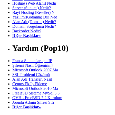
Hosting (Web Alanı) Nedir
Server (Sunucu) Nedir?
Bayi Hosting (Reseller) N
Yazılım(Kodlama) Dili Ned
Alan Adı (Domain) Nedir?
Domain Sorgulama Nedir?
Backorder Nedir?
Diğer Başlıklar»
Yardım (Pop10)
Fransa Sunucular için IP
Şifremi Nasıl Öğrenirim?
Microsoft Outlook 2007 Ma
SSL Problemi Çözümü
Alan Adı Transferi Nasıl
Centos Ek İp Ekleme
Microsoft Outlook 2010 Ma
FreeBSD Sisteme MySql 5.5
OVH - FreeBSD 7.2 Kurulum
Joomla Admin Şifresi Sıfı
Diğer Başlıklar»