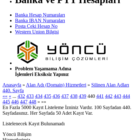
Banka Hesap Numaraları
Banka IBAN Numaraları
Posta Çeki Hesap No
Western Union Bilgisi
Problem Yaşamama Adına
İşlemleri Eksiksiz Yapınız
Anasayfa
»
Alan Adı (Domain) Hizmetleri
»
Silinen Alan Adları
440. Sayfa
««
«
...
432
433
434
435
436
437
438
439
440
441
442
443
444
445
446
447
448
»
»»
En Fazla 5000 Kayıt Listeleme İzniniz Vardır. 100 Sayfadan 440.
Sayfadasınız. Her Sayfada 50 Adet Kayıt Var.
Listelenecek Kayıt Bulunamadı
Yöncü Bilişim
Hizmetlerimiz