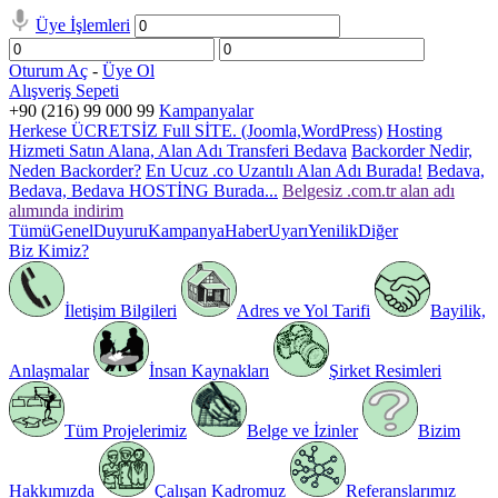
Üye İşlemleri
Oturum Aç
-
Üye Ol
Alışveriş Sepeti
+90 (216) 99 000 99
Kampanyalar
Herkese ÜCRETSİZ Full SİTE. (Joomla,WordPress)
Hosting
Hizmeti Satın Alana, Alan Adı Transferi Bedava
Backorder Nedir,
Neden Backorder?
En Ucuz .co Uzantılı Alan Adı Burada!
Bedava,
Bedava, Bedava HOSTİNG Burada...
Belgesiz .com.tr alan adı
alımında indirim
Tümü
Genel
Duyuru
Kampanya
Haber
Uyarı
Yenilik
Diğer
Biz Kimiz?
İletişim Bilgileri
Adres ve Yol Tarifi
Bayilik,
Anlaşmalar
İnsan Kaynakları
Şirket Resimleri
Tüm Projelerimiz
Belge ve İzinler
Bizim
Hakkımızda
Çalışan Kadromuz
Referanslarımız