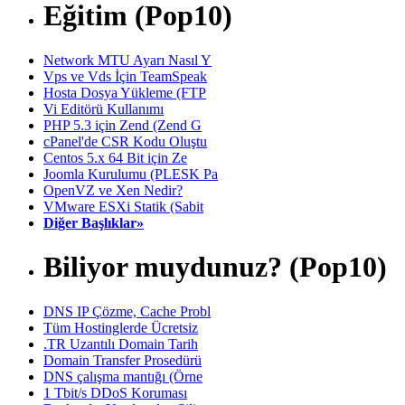
Eğitim (Pop10)
Network MTU Ayarı Nasıl Y
Vps ve Vds İçin TeamSpeak
Hosta Dosya Yükleme (FTP
Vi Editörü Kullanımı
PHP 5.3 için Zend (Zend G
cPanel'de CSR Kodu Oluştu
Centos 5.x 64 Bit için Ze
Joomla Kurulumu (PLESK Pa
OpenVZ ve Xen Nedir?
VMware ESXi Statik (Sabit
Diğer Başlıklar»
Biliyor muydunuz? (Pop10)
DNS IP Çözme, Cache Probl
Tüm Hostinglerde Ücretsiz
.TR Uzantılı Domain Tarih
Domain Transfer Prosedürü
DNS çalışma mantığı (Örne
1 Tbit/s DDoS Koruması