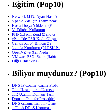
Eğitim (Pop10)
Network MTU Ayarı Nasıl Y
Vps ve Vds İçin TeamSpeak
Hosta Dosya Yükleme (FTP
Vi Editörü Kullanımı
PHP 5.3 için Zend (Zend G
cPanel'de CSR Kodu Oluştu
Centos 5.x 64 Bit için Ze
Joomla Kurulumu (PLESK Pa
OpenVZ ve Xen Nedir?
VMware ESXi Statik (Sabit
Diğer Başlıklar»
Biliyor muydunuz? (Pop10)
DNS IP Çözme, Cache Probl
Tüm Hostinglerde Ücretsiz
.TR Uzantılı Domain Tarih
Domain Transfer Prosedürü
DNS çalışma mantığı (Örne
1 Tbit/s DDoS Koruması