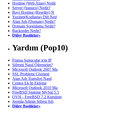
Hosting (Web Alanı) Nedir
Server (Sunucu) Nedir?
Bayi Hosting (Reseller) N
Yazılım(Kodlama) Dili Ned
Alan Adı (Domain) Nedir?
Domain Sorgulama Nedir?
Backorder Nedir?
Diğer Başlıklar»
Yardım (Pop10)
Fransa Sunucular için IP
Şifremi Nasıl Öğrenirim?
Microsoft Outlook 2007 Ma
SSL Problemi Çözümü
Alan Adı Transferi Nasıl
Centos Ek İp Ekleme
Microsoft Outlook 2010 Ma
FreeBSD Sisteme MySql 5.5
OVH - FreeBSD 7.2 Kurulum
Joomla Admin Şifresi Sıfı
Diğer Başlıklar»