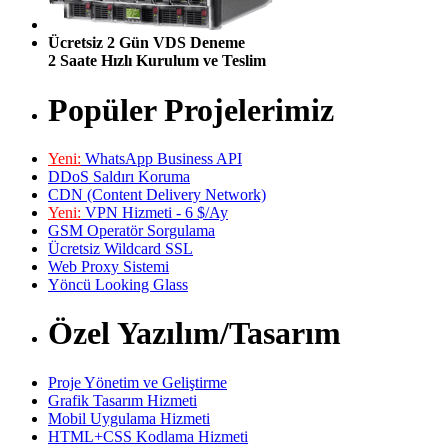
Ücretsiz 2 Gün VDS Deneme
2 Saate Hızlı Kurulum ve Teslim
Popüler Projelerimiz
Yeni:
WhatsApp Business API
DDoS Saldırı Koruma
CDN (Content Delivery Network)
Yeni:
VPN Hizmeti - 6 $/Ay
GSM Operatör Sorgulama
Ücretsiz Wildcard SSL
Web Proxy Sistemi
Yöncü Looking Glass
Özel Yazılım/Tasarım
Proje Yönetim ve Geliştirme
Grafik Tasarım Hizmeti
Mobil Uygulama Hizmeti
HTML+CSS Kodlama Hizmeti