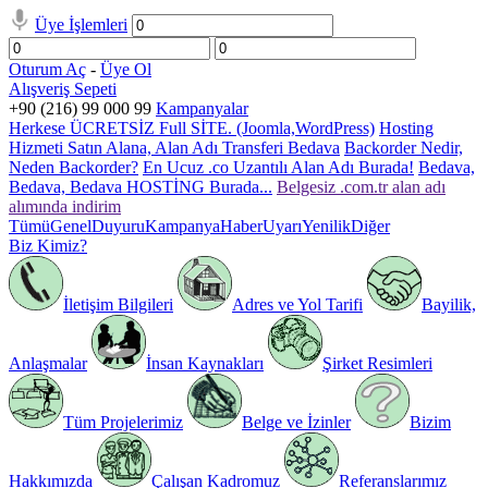
Üye İşlemleri
Oturum Aç
-
Üye Ol
Alışveriş Sepeti
+90 (216) 99 000 99
Kampanyalar
Herkese ÜCRETSİZ Full SİTE. (Joomla,WordPress)
Hosting
Hizmeti Satın Alana, Alan Adı Transferi Bedava
Backorder Nedir,
Neden Backorder?
En Ucuz .co Uzantılı Alan Adı Burada!
Bedava,
Bedava, Bedava HOSTİNG Burada...
Belgesiz .com.tr alan adı
alımında indirim
Tümü
Genel
Duyuru
Kampanya
Haber
Uyarı
Yenilik
Diğer
Biz Kimiz?
İletişim Bilgileri
Adres ve Yol Tarifi
Bayilik,
Anlaşmalar
İnsan Kaynakları
Şirket Resimleri
Tüm Projelerimiz
Belge ve İzinler
Bizim
Hakkımızda
Çalışan Kadromuz
Referanslarımız