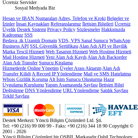
Ücretsiz Servisler
Sosyal Medyada Biz
Hesap ve IBAN Numaraları
Adres, Telefon ve Kroki
Belgeler ve
İzinler
İnsan Kaynakları
Referanslarımız
İletişim Bilgileri
Ücretsiz
Üyelik
Destek Sistemi
Privacy Policy
Sözleşmeler
Hakkımızda
Kadromuz
SSS
Bedava .tk Uzantılı Domain
VDS, VPS Sanal Sunucu
WhatsApp
Business API
SSL Güvenlik Sertifikası
Alan Adı API ve Bayilik
Marka Tescil Hizmeti
Web Tasarım Hizmeti
Web Hosting Hizmeti
Mail Hosting Hizmeti
Yeni Alan Adı Kaydı
Alan Adı Backorder
Alan Adı Transfer
Sunucu Kiralama
Hizmetlerde Online Yönetim
Üyeler Arası Aktarım
Alan Adı
Transfer Kilidi
A Record IP Yönlendirme
Mail ve SMS Hatırlatma
Whois Gizlilik Koruma
Alt İsim Sunucu Oluşturma
Hazır
Uygulama Kurulumu
Yapım Aşamasında Sayfası
İletişim Bilgi
Değiştirme
DNS Yönlendirme
URL Yönlendirme
Satılık Sayfası
Teklif Sayfası
Destek Merkezi: Yöncü Bilişim Çözümleri Ltd. Şti.
Tel: +90 (216) 99 000 99 - Faks: +90 (216) 344 18 90
Copyright ©
2001 - 2026
Yöncü Bilişim Çözümleri bir OSBIL Markasıdır
Osbil Technology