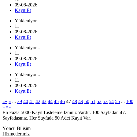
09-08-2026
Kayıt Et
Yükleniyor...
11
09-08-2026
Kayıt Et
Yükleniyor...
11
09-08-2026
Kayıt Et
Yükleniyor...
11
09-08-2026
Kayıt Et
««
«
...
39
40
41
42
43
44
45
46
47
48
49
50
51
52
53
54
55
...
100
»
»»
En Fazla 5000 Kayıt Listeleme İzniniz Vardır. 100 Sayfadan 47.
Sayfadasınız. Her Sayfada 50 Adet Kayıt Var.
Yöncü Bilişim
Hizmetlerimiz