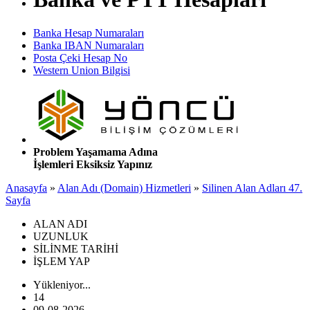
Banka Hesap Numaraları
Banka IBAN Numaraları
Posta Çeki Hesap No
Western Union Bilgisi
Problem Yaşamama Adına
İşlemleri Eksiksiz Yapınız
Anasayfa
»
Alan Adı (Domain) Hizmetleri
»
Silinen Alan Adları 47.
Sayfa
ALAN ADI
UZUNLUK
SİLİNME TARİHİ
İŞLEM YAP
Yükleniyor...
14
09-08-2026