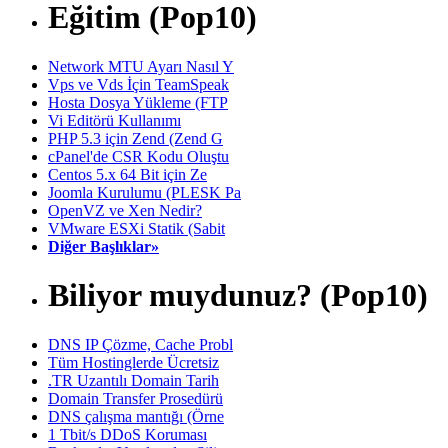
Eğitim (Pop10)
Network MTU Ayarı Nasıl Y
Vps ve Vds İçin TeamSpeak
Hosta Dosya Yükleme (FTP
Vi Editörü Kullanımı
PHP 5.3 için Zend (Zend G
cPanel'de CSR Kodu Oluştu
Centos 5.x 64 Bit için Ze
Joomla Kurulumu (PLESK Pa
OpenVZ ve Xen Nedir?
VMware ESXi Statik (Sabit
Diğer Başlıklar»
Biliyor muydunuz? (Pop10)
DNS IP Çözme, Cache Probl
Tüm Hostinglerde Ücretsiz
.TR Uzantılı Domain Tarih
Domain Transfer Prosedürü
DNS çalışma mantığı (Örne
1 Tbit/s DDoS Koruması