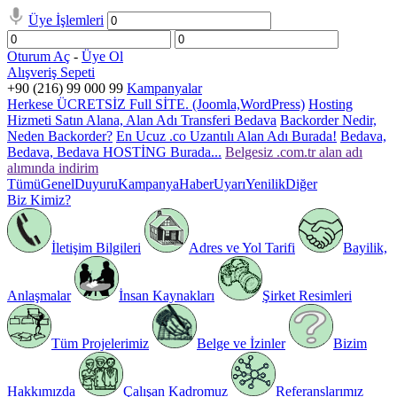
Üye İşlemleri
Oturum Aç
-
Üye Ol
Alışveriş Sepeti
+90 (216) 99 000 99
Kampanyalar
Herkese ÜCRETSİZ Full SİTE. (Joomla,WordPress)
Hosting
Hizmeti Satın Alana, Alan Adı Transferi Bedava
Backorder Nedir,
Neden Backorder?
En Ucuz .co Uzantılı Alan Adı Burada!
Bedava,
Bedava, Bedava HOSTİNG Burada...
Belgesiz .com.tr alan adı
alımında indirim
Tümü
Genel
Duyuru
Kampanya
Haber
Uyarı
Yenilik
Diğer
Biz Kimiz?
İletişim Bilgileri
Adres ve Yol Tarifi
Bayilik,
Anlaşmalar
İnsan Kaynakları
Şirket Resimleri
Tüm Projelerimiz
Belge ve İzinler
Bizim
Hakkımızda
Çalışan Kadromuz
Referanslarımız