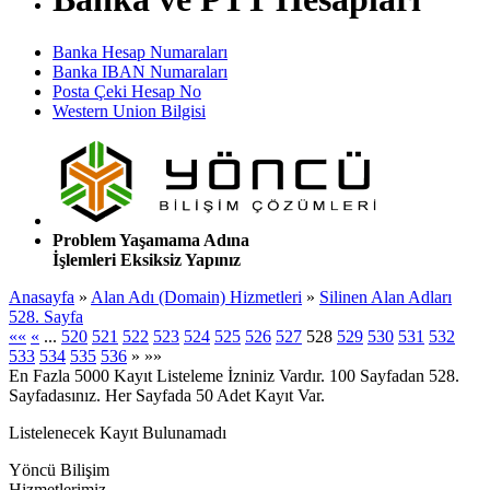
Banka Hesap Numaraları
Banka IBAN Numaraları
Posta Çeki Hesap No
Western Union Bilgisi
Problem Yaşamama Adına
İşlemleri Eksiksiz Yapınız
Anasayfa
»
Alan Adı (Domain) Hizmetleri
»
Silinen Alan Adları
528. Sayfa
««
«
...
520
521
522
523
524
525
526
527
528
529
530
531
532
533
534
535
536
»
»»
En Fazla 5000 Kayıt Listeleme İzniniz Vardır. 100 Sayfadan 528.
Sayfadasınız. Her Sayfada 50 Adet Kayıt Var.
Listelenecek Kayıt Bulunamadı
Yöncü Bilişim
Hizmetlerimiz