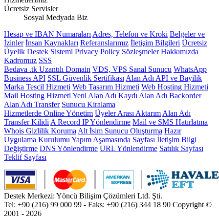
Ücretsiz Servisler
Sosyal Medyada Biz
Hesap ve IBAN Numaraları
Adres, Telefon ve Kroki
Belgeler ve
İzinler
İnsan Kaynakları
Referanslarımız
İletişim Bilgileri
Ücretsiz
Üyelik
Destek Sistemi
Privacy Policy
Sözleşmeler
Hakkımızda
Kadromuz
SSS
Bedava .tk Uzantılı Domain
VDS, VPS Sanal Sunucu
WhatsApp
Business API
SSL Güvenlik Sertifikası
Alan Adı API ve Bayilik
Marka Tescil Hizmeti
Web Tasarım Hizmeti
Web Hosting Hizmeti
Mail Hosting Hizmeti
Yeni Alan Adı Kaydı
Alan Adı Backorder
Alan Adı Transfer
Sunucu Kiralama
Hizmetlerde Online Yönetim
Üyeler Arası Aktarım
Alan Adı
Transfer Kilidi
A Record IP Yönlendirme
Mail ve SMS Hatırlatma
Whois Gizlilik Koruma
Alt İsim Sunucu Oluşturma
Hazır
Uygulama Kurulumu
Yapım Aşamasında Sayfası
İletişim Bilgi
Değiştirme
DNS Yönlendirme
URL Yönlendirme
Satılık Sayfası
Teklif Sayfası
Destek Merkezi: Yöncü Bilişim Çözümleri Ltd. Şti.
Tel: +90 (216) 99 000 99 - Faks: +90 (216) 344 18 90
Copyright ©
2001 - 2026