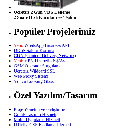
Ücretsiz 2 Gün VDS Deneme
2 Saate Hızlı Kurulum ve Teslim
Popüler Projelerimiz
Yeni:
WhatsApp Business API
DDoS Saldırı Koruma
CDN (Content Delivery Network)
Yeni:
VPN Hizmeti - 6 $/Ay
GSM Operatör Sorgulama
Ücretsiz Wildcard SSL
Web Proxy Sistemi
Yöncü Looking Glass
Özel Yazılım/Tasarım
Proje Yönetim ve Geliştirme
Grafik Tasarım Hizmeti
Mobil Uygulama Hizmeti
HTML+CSS Kodlama Hizmeti