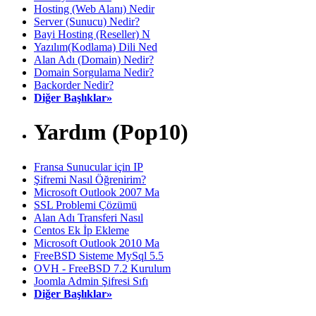
Hosting (Web Alanı) Nedir
Server (Sunucu) Nedir?
Bayi Hosting (Reseller) N
Yazılım(Kodlama) Dili Ned
Alan Adı (Domain) Nedir?
Domain Sorgulama Nedir?
Backorder Nedir?
Diğer Başlıklar»
Yardım (Pop10)
Fransa Sunucular için IP
Şifremi Nasıl Öğrenirim?
Microsoft Outlook 2007 Ma
SSL Problemi Çözümü
Alan Adı Transferi Nasıl
Centos Ek İp Ekleme
Microsoft Outlook 2010 Ma
FreeBSD Sisteme MySql 5.5
OVH - FreeBSD 7.2 Kurulum
Joomla Admin Şifresi Sıfı
Diğer Başlıklar»