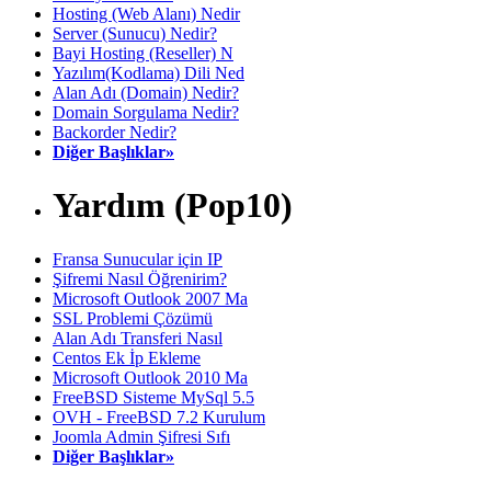
Hosting (Web Alanı) Nedir
Server (Sunucu) Nedir?
Bayi Hosting (Reseller) N
Yazılım(Kodlama) Dili Ned
Alan Adı (Domain) Nedir?
Domain Sorgulama Nedir?
Backorder Nedir?
Diğer Başlıklar»
Yardım (Pop10)
Fransa Sunucular için IP
Şifremi Nasıl Öğrenirim?
Microsoft Outlook 2007 Ma
SSL Problemi Çözümü
Alan Adı Transferi Nasıl
Centos Ek İp Ekleme
Microsoft Outlook 2010 Ma
FreeBSD Sisteme MySql 5.5
OVH - FreeBSD 7.2 Kurulum
Joomla Admin Şifresi Sıfı
Diğer Başlıklar»