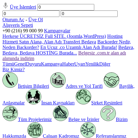
Üye İşlemleri
Oturum Aç
-
Üye Ol
Alışveriş Sepeti
+90 (216) 99 000 99
Kampanyalar
Herkese ÜCRETSİZ Full SİTE. (Joomla,WordPress)
Hosting
Hizmeti Satın Alana, Alan Adı Transferi Bedava
Backorder Nedir,
Neden Backorder?
En Ucuz .co Uzantılı Alan Adı Burada!
Bedava,
Bedava, Bedava HOSTİNG Burada...
Belgesiz .com.tr alan adı
alımında indirim
Tümü
Genel
Duyuru
Kampanya
Haber
Uyarı
Yenilik
Diğer
Biz Kimiz?
İletişim Bilgileri
Adres ve Yol Tarifi
Bayilik,
Anlaşmalar
İnsan Kaynakları
Şirket Resimleri
Tüm Projelerimiz
Belge ve İzinler
Bizim
Hakkımızda
Çalışan Kadromuz
Referanslarımız