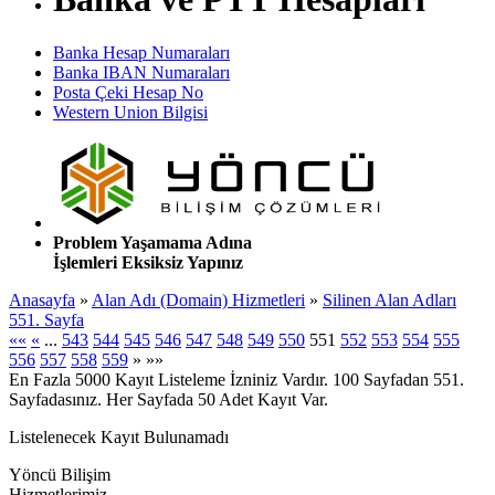
Banka Hesap Numaraları
Banka IBAN Numaraları
Posta Çeki Hesap No
Western Union Bilgisi
Problem Yaşamama Adına
İşlemleri Eksiksiz Yapınız
Anasayfa
»
Alan Adı (Domain) Hizmetleri
»
Silinen Alan Adları
551. Sayfa
««
«
...
543
544
545
546
547
548
549
550
551
552
553
554
555
556
557
558
559
»
»»
En Fazla 5000 Kayıt Listeleme İzniniz Vardır. 100 Sayfadan 551.
Sayfadasınız. Her Sayfada 50 Adet Kayıt Var.
Listelenecek Kayıt Bulunamadı
Yöncü Bilişim
Hizmetlerimiz