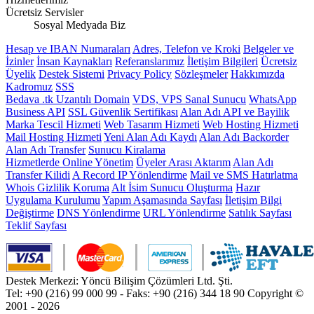
Ücretsiz Servisler
Sosyal Medyada Biz
Hesap ve IBAN Numaraları
Adres, Telefon ve Kroki
Belgeler ve
İzinler
İnsan Kaynakları
Referanslarımız
İletişim Bilgileri
Ücretsiz
Üyelik
Destek Sistemi
Privacy Policy
Sözleşmeler
Hakkımızda
Kadromuz
SSS
Bedava .tk Uzantılı Domain
VDS, VPS Sanal Sunucu
WhatsApp
Business API
SSL Güvenlik Sertifikası
Alan Adı API ve Bayilik
Marka Tescil Hizmeti
Web Tasarım Hizmeti
Web Hosting Hizmeti
Mail Hosting Hizmeti
Yeni Alan Adı Kaydı
Alan Adı Backorder
Alan Adı Transfer
Sunucu Kiralama
Hizmetlerde Online Yönetim
Üyeler Arası Aktarım
Alan Adı
Transfer Kilidi
A Record IP Yönlendirme
Mail ve SMS Hatırlatma
Whois Gizlilik Koruma
Alt İsim Sunucu Oluşturma
Hazır
Uygulama Kurulumu
Yapım Aşamasında Sayfası
İletişim Bilgi
Değiştirme
DNS Yönlendirme
URL Yönlendirme
Satılık Sayfası
Teklif Sayfası
Destek Merkezi: Yöncü Bilişim Çözümleri Ltd. Şti.
Tel: +90 (216) 99 000 99 - Faks: +90 (216) 344 18 90
Copyright ©
2001 - 2026