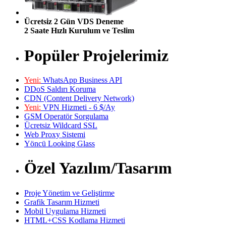
Ücretsiz 2 Gün VDS Deneme
2 Saate Hızlı Kurulum ve Teslim
Popüler Projelerimiz
Yeni:
WhatsApp Business API
DDoS Saldırı Koruma
CDN (Content Delivery Network)
Yeni:
VPN Hizmeti - 6 $/Ay
GSM Operatör Sorgulama
Ücretsiz Wildcard SSL
Web Proxy Sistemi
Yöncü Looking Glass
Özel Yazılım/Tasarım
Proje Yönetim ve Geliştirme
Grafik Tasarım Hizmeti
Mobil Uygulama Hizmeti
HTML+CSS Kodlama Hizmeti