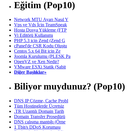
Eğitim (Pop10)
Network MTU Ayarı Nasıl Y
Vps ve Vds İçin TeamSpeak
Hosta Dosya Yükleme (FTP
Vi Editörü Kullanımı
PHP 5.3 için Zend (Zend G
cPanel'de CSR Kodu Oluştu
Centos 5.x 64 Bit için Ze
Joomla Kurulumu (PLESK Pa
OpenVZ ve Xen Nedir?
VMware ESXi Statik (Sabit
Diğer Başlıklar»
Biliyor muydunuz? (Pop10)
DNS IP Çözme, Cache Probl
Tüm Hostinglerde Ücretsiz
.TR Uzantılı Domain Tarih
Domain Transfer Prosedürü
DNS çalışma mantığı (Örne
1 Tbit/s DDoS Koruması