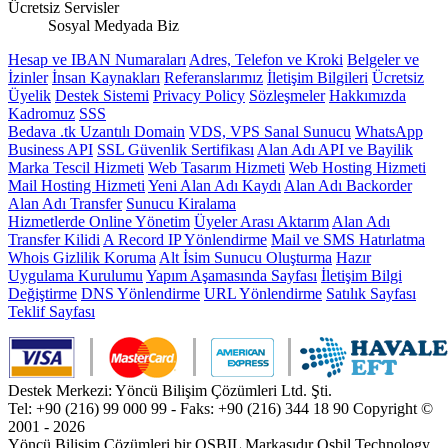
Ücretsiz Servisler
Sosyal Medyada Biz
Hesap ve IBAN Numaraları
Adres, Telefon ve Kroki
Belgeler ve
İzinler
İnsan Kaynakları
Referanslarımız
İletişim Bilgileri
Ücretsiz
Üyelik
Destek Sistemi
Privacy Policy
Sözleşmeler
Hakkımızda
Kadromuz
SSS
Bedava .tk Uzantılı Domain
VDS, VPS Sanal Sunucu
WhatsApp
Business API
SSL Güvenlik Sertifikası
Alan Adı API ve Bayilik
Marka Tescil Hizmeti
Web Tasarım Hizmeti
Web Hosting Hizmeti
Mail Hosting Hizmeti
Yeni Alan Adı Kaydı
Alan Adı Backorder
Alan Adı Transfer
Sunucu Kiralama
Hizmetlerde Online Yönetim
Üyeler Arası Aktarım
Alan Adı
Transfer Kilidi
A Record IP Yönlendirme
Mail ve SMS Hatırlatma
Whois Gizlilik Koruma
Alt İsim Sunucu Oluşturma
Hazır
Uygulama Kurulumu
Yapım Aşamasında Sayfası
İletişim Bilgi
Değiştirme
DNS Yönlendirme
URL Yönlendirme
Satılık Sayfası
Teklif Sayfası
Destek Merkezi: Yöncü Bilişim Çözümleri Ltd. Şti.
Tel: +90 (216) 99 000 99 - Faks: +90 (216) 344 18 90
Copyright ©
2001 - 2026
Yöncü Bilişim Çözümleri bir OSBIL Markasıdır
Osbil Technology