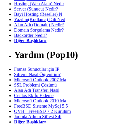
Hosting (Web Alanı) Nedir
Server (Sunucu) Nedir?
Bayi Hosting (Reseller) N
Yazılım(Kodlama) Dili Ned
Alan Adı (Domain) Nedir?
Domain Sorgulama Nedir?
Backorder Nedir?
Diğer Başlıklar»
Yardım (Pop10)
Fransa Sunucular için IP
Şifremi Nasıl Öğrenirim?
Microsoft Outlook 2007 Ma
SSL Problemi Çözümü
Alan Adı Transferi Nasıl
Centos Ek İp Ekleme
Microsoft Outlook 2010 Ma
FreeBSD Sisteme MySql 5.5
OVH - FreeBSD 7.2 Kurulum
Joomla Admin Şifresi Sıfı
Diğer Başlıklar»