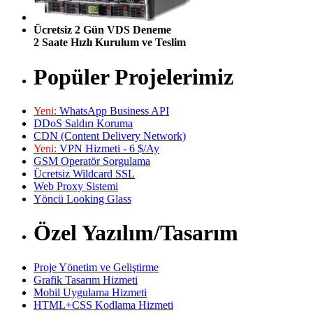
Ücretsiz 2 Gün VDS Deneme
2 Saate Hızlı Kurulum ve Teslim
Popüler Projelerimiz
Yeni:
WhatsApp Business API
DDoS Saldırı Koruma
CDN (Content Delivery Network)
Yeni:
VPN Hizmeti - 6 $/Ay
GSM Operatör Sorgulama
Ücretsiz Wildcard SSL
Web Proxy Sistemi
Yöncü Looking Glass
Özel Yazılım/Tasarım
Proje Yönetim ve Geliştirme
Grafik Tasarım Hizmeti
Mobil Uygulama Hizmeti
HTML+CSS Kodlama Hizmeti