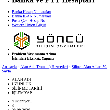
Banka Hesap Numaraları
Banka IBAN Numaraları
Posta Çeki Hesap No
Western Union Bilgisi
Problem Yaşamama Adına
İşlemleri Eksiksiz Yapınız
Anasayfa
»
Alan Adı (Domain) Hizmetleri
»
Silinen Alan Adları 59.
Sayfa
ALAN ADI
UZUNLUK
SİLİNME TARİHİ
İŞLEM YAP
Yükleniyor...
3
08-08-2026