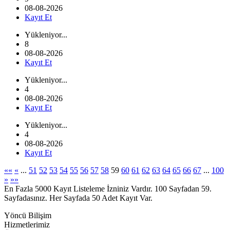
08-08-2026
Kayıt Et
Yükleniyor...
8
08-08-2026
Kayıt Et
Yükleniyor...
4
08-08-2026
Kayıt Et
Yükleniyor...
4
08-08-2026
Kayıt Et
««
«
...
51
52
53
54
55
56
57
58
59
60
61
62
63
64
65
66
67
...
100
»
»»
En Fazla 5000 Kayıt Listeleme İzniniz Vardır. 100 Sayfadan 59.
Sayfadasınız. Her Sayfada 50 Adet Kayıt Var.
Yöncü Bilişim
Hizmetlerimiz