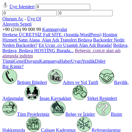
Üye İşlemleri
Oturum Aç
-
Üye Ol
Alışveriş Sepeti
+90 (216) 99 000 99
Kampanyalar
Herkese ÜCRETSİZ Full SİTE. (Joomla,WordPress)
Hosting
Hizmeti Satın Alana, Alan Adı Transferi Bedava
Backorder Nedir,
Neden Backorder?
En Ucuz .co Uzantılı Alan Adı Burada!
Bedava,
Bedava, Bedava HOSTİNG Burada...
Belgesiz .com.tr alan adı
alımında indirim
Tümü
Genel
Duyuru
Kampanya
Haber
Uyarı
Yenilik
Diğer
Biz Kimiz?
İletişim Bilgileri
Adres ve Yol Tarifi
Bayilik,
Anlaşmalar
İnsan Kaynakları
Şirket Resimleri
Tüm Projelerimiz
Belge ve İzinler
Bizim
Hakkımızda
Çalışan Kadromuz
Referanslarımız