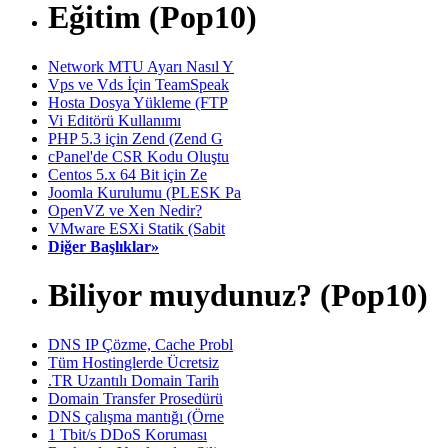
Eğitim (Pop10)
Network MTU Ayarı Nasıl Y
Vps ve Vds İçin TeamSpeak
Hosta Dosya Yükleme (FTP
Vi Editörü Kullanımı
PHP 5.3 için Zend (Zend G
cPanel'de CSR Kodu Oluştu
Centos 5.x 64 Bit için Ze
Joomla Kurulumu (PLESK Pa
OpenVZ ve Xen Nedir?
VMware ESXi Statik (Sabit
Diğer Başlıklar»
Biliyor muydunuz? (Pop10)
DNS IP Çözme, Cache Probl
Tüm Hostinglerde Ücretsiz
.TR Uzantılı Domain Tarih
Domain Transfer Prosedürü
DNS çalışma mantığı (Örne
1 Tbit/s DDoS Koruması