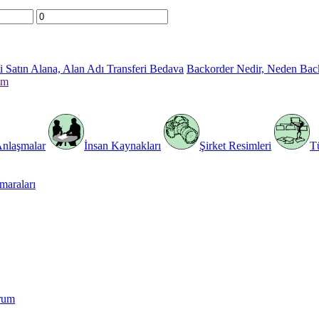
 Satın Alana, Alan Adı Transferi Bedava
Backorder Nedir, Neden Bac
im
Anlaşmalar
İnsan Kaynakları
Şirket Resimleri
T
araları
rum