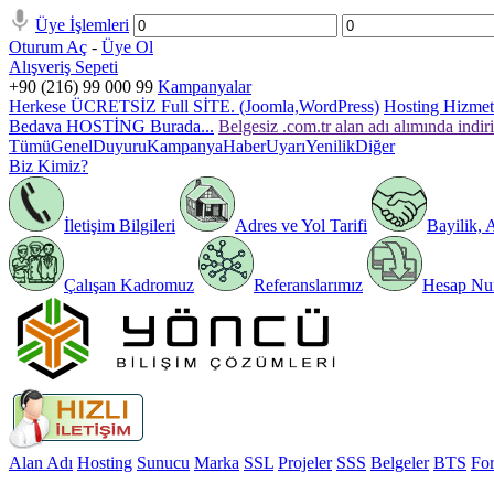
Üye İşlemleri
Oturum Aç
-
Üye Ol
Alışveriş Sepeti
+90 (216) 99 000 99
Kampanyalar
Herkese ÜCRETSİZ Full SİTE. (Joomla,WordPress)
Hosting Hizmeti
Bedava HOSTİNG Burada...
Belgesiz .com.tr alan adı alımında indir
Tümü
Genel
Duyuru
Kampanya
Haber
Uyarı
Yenilik
Diğer
Biz Kimiz?
İletişim Bilgileri
Adres ve Yol Tarifi
Bayilik, 
Çalışan Kadromuz
Referanslarımız
Hesap Num
Alan Adı
Hosting
Sunucu
Marka
SSL
Projeler
SSS
Belgeler
BTS
Fo