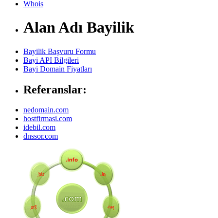
Whois
Alan Adı Bayilik
Bayilik Başvuru Formu
Bayi API Bilgileri
Bayi Domain Fiyatları
Referanslar:
nedomain.com
hostfirmasi.com
idebil.com
dnssor.com