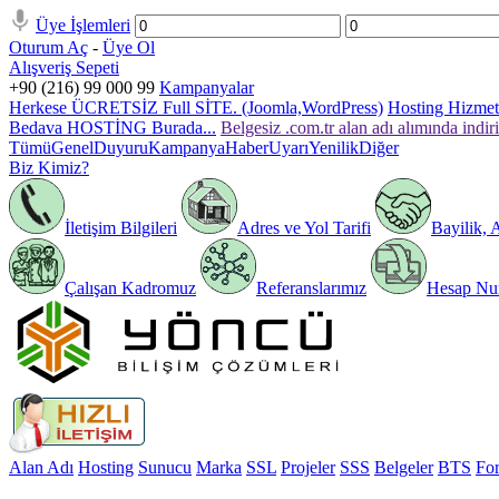
Üye İşlemleri
Oturum Aç
-
Üye Ol
Alışveriş Sepeti
+90 (216) 99 000 99
Kampanyalar
Herkese ÜCRETSİZ Full SİTE. (Joomla,WordPress)
Hosting Hizmeti
Bedava HOSTİNG Burada...
Belgesiz .com.tr alan adı alımında indir
Tümü
Genel
Duyuru
Kampanya
Haber
Uyarı
Yenilik
Diğer
Biz Kimiz?
İletişim Bilgileri
Adres ve Yol Tarifi
Bayilik, 
Çalışan Kadromuz
Referanslarımız
Hesap Num
Alan Adı
Hosting
Sunucu
Marka
SSL
Projeler
SSS
Belgeler
BTS
Fo