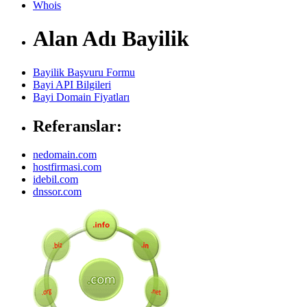
Whois
Alan Adı Bayilik
Bayilik Başvuru Formu
Bayi API Bilgileri
Bayi Domain Fiyatları
Referanslar:
nedomain.com
hostfirmasi.com
idebil.com
dnssor.com