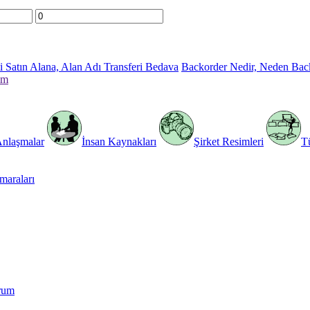
 Satın Alana, Alan Adı Transferi Bedava
Backorder Nedir, Neden Bac
im
Anlaşmalar
İnsan Kaynakları
Şirket Resimleri
T
araları
rum