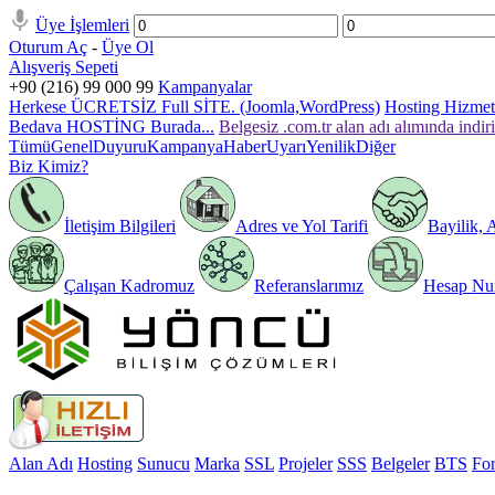
Üye İşlemleri
Oturum Aç
-
Üye Ol
Alışveriş Sepeti
+90 (216) 99 000 99
Kampanyalar
Herkese ÜCRETSİZ Full SİTE. (Joomla,WordPress)
Hosting Hizmeti
Bedava HOSTİNG Burada...
Belgesiz .com.tr alan adı alımında indir
Tümü
Genel
Duyuru
Kampanya
Haber
Uyarı
Yenilik
Diğer
Biz Kimiz?
İletişim Bilgileri
Adres ve Yol Tarifi
Bayilik, 
Çalışan Kadromuz
Referanslarımız
Hesap Num
Alan Adı
Hosting
Sunucu
Marka
SSL
Projeler
SSS
Belgeler
BTS
Fo