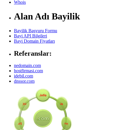
Whois
Alan Adı Bayilik
Bayilik Başvuru Formu
Bayi API Bilgileri
Bayi Domain Fiyatları
Referanslar:
nedomain.com
hostfirmasi.com
idebil.com
dnssor.com