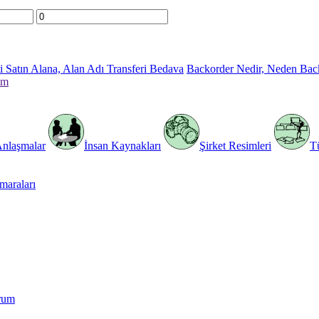
 Satın Alana, Alan Adı Transferi Bedava
Backorder Nedir, Neden Bac
im
Anlaşmalar
İnsan Kaynakları
Şirket Resimleri
T
araları
rum