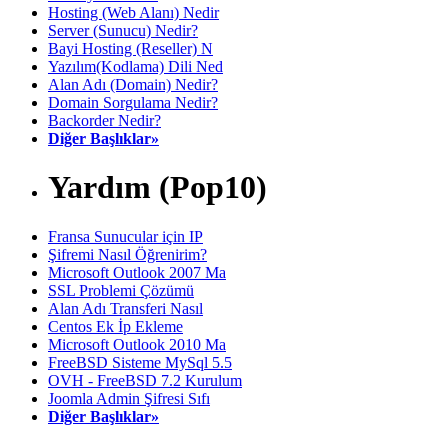
Hosting (Web Alanı) Nedir
Server (Sunucu) Nedir?
Bayi Hosting (Reseller) N
Yazılım(Kodlama) Dili Ned
Alan Adı (Domain) Nedir?
Domain Sorgulama Nedir?
Backorder Nedir?
Diğer Başlıklar»
Yardım (Pop10)
Fransa Sunucular için IP
Şifremi Nasıl Öğrenirim?
Microsoft Outlook 2007 Ma
SSL Problemi Çözümü
Alan Adı Transferi Nasıl
Centos Ek İp Ekleme
Microsoft Outlook 2010 Ma
FreeBSD Sisteme MySql 5.5
OVH - FreeBSD 7.2 Kurulum
Joomla Admin Şifresi Sıfı
Diğer Başlıklar»