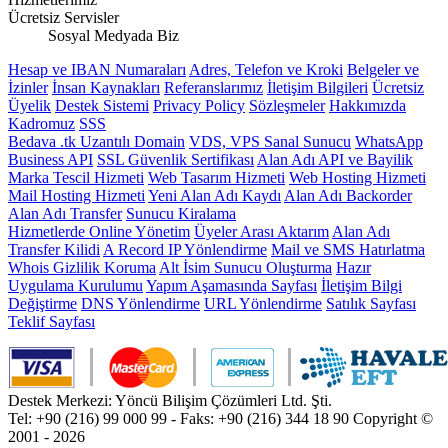
Ücretsiz Servisler
Sosyal Medyada Biz
Hesap ve IBAN Numaraları
Adres, Telefon ve Kroki
Belgeler ve
İzinler
İnsan Kaynakları
Referanslarımız
İletişim Bilgileri
Ücretsiz
Üyelik
Destek Sistemi
Privacy Policy
Sözleşmeler
Hakkımızda
Kadromuz
SSS
Bedava .tk Uzantılı Domain
VDS, VPS Sanal Sunucu
WhatsApp
Business API
SSL Güvenlik Sertifikası
Alan Adı API ve Bayilik
Marka Tescil Hizmeti
Web Tasarım Hizmeti
Web Hosting Hizmeti
Mail Hosting Hizmeti
Yeni Alan Adı Kaydı
Alan Adı Backorder
Alan Adı Transfer
Sunucu Kiralama
Hizmetlerde Online Yönetim
Üyeler Arası Aktarım
Alan Adı
Transfer Kilidi
A Record IP Yönlendirme
Mail ve SMS Hatırlatma
Whois Gizlilik Koruma
Alt İsim Sunucu Oluşturma
Hazır
Uygulama Kurulumu
Yapım Aşamasında Sayfası
İletişim Bilgi
Değiştirme
DNS Yönlendirme
URL Yönlendirme
Satılık Sayfası
Teklif Sayfası
Destek Merkezi: Yöncü Bilişim Çözümleri Ltd. Şti.
Tel: +90 (216) 99 000 99 - Faks: +90 (216) 344 18 90
Copyright ©
2001 - 2026