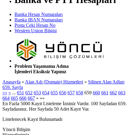
Banka Hesap Numaraları
Banka IBAN Numaraları
Posta Çeki Hesap No
Western Union Bilgisi
Problem Yaşamama Adına
İşlemleri Eksiksiz Yapınız
Anasayfa
»
Alan Adı (Domain) Hizmetleri
»
Silinen Alan Adları
659. Sayfa
««
«
...
651
652
653
654
655
656
657
658
659
660
661
662
663
664
665
666
667
»
»»
En Fazla 5000 Kayıt Listeleme İzniniz Vardır. 100 Sayfadan 659.
Sayfadasınız. Her Sayfada 50 Adet Kayıt Var.
Listelenecek Kayıt Bulunamadı
Yöncü Bilişim
Hizmetlerimiz