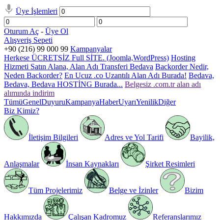
Üye İşlemleri
Oturum Aç
-
Üye Ol
Alışveriş Sepeti
+90 (216) 99 000 99
Kampanyalar
Herkese ÜCRETSİZ Full SİTE. (Joomla,WordPress)
Hosting
Hizmeti Satın Alana, Alan Adı Transferi Bedava
Backorder Nedir,
Neden Backorder?
En Ucuz .co Uzantılı Alan Adı Burada!
Bedava,
Bedava, Bedava HOSTİNG Burada...
Belgesiz .com.tr alan adı
alımında indirim
Tümü
Genel
Duyuru
Kampanya
Haber
Uyarı
Yenilik
Diğer
Biz Kimiz?
İletişim Bilgileri
Adres ve Yol Tarifi
Bayilik,
Anlaşmalar
İnsan Kaynakları
Şirket Resimleri
Tüm Projelerimiz
Belge ve İzinler
Bizim
Hakkımızda
Çalışan Kadromuz
Referanslarımız