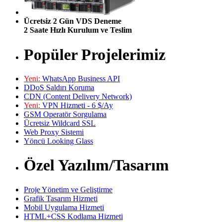
Ücretsiz 2 Gün VDS Deneme
2 Saate Hızlı Kurulum ve Teslim
Popüler Projelerimiz
Yeni:
WhatsApp Business API
DDoS Saldırı Koruma
CDN (Content Delivery Network)
Yeni:
VPN Hizmeti - 6 $/Ay
GSM Operatör Sorgulama
Ücretsiz Wildcard SSL
Web Proxy Sistemi
Yöncü Looking Glass
Özel Yazılım/Tasarım
Proje Yönetim ve Geliştirme
Grafik Tasarım Hizmeti
Mobil Uygulama Hizmeti
HTML+CSS Kodlama Hizmeti