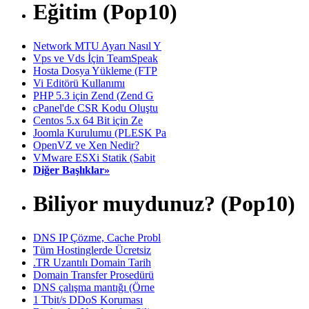
Eğitim (Pop10)
Network MTU Ayarı Nasıl Y
Vps ve Vds İçin TeamSpeak
Hosta Dosya Yükleme (FTP
Vi Editörü Kullanımı
PHP 5.3 için Zend (Zend G
cPanel'de CSR Kodu Oluştu
Centos 5.x 64 Bit için Ze
Joomla Kurulumu (PLESK Pa
OpenVZ ve Xen Nedir?
VMware ESXi Statik (Sabit
Diğer Başlıklar»
Biliyor muydunuz? (Pop10)
DNS IP Çözme, Cache Probl
Tüm Hostinglerde Ücretsiz
.TR Uzantılı Domain Tarih
Domain Transfer Prosedürü
DNS çalışma mantığı (Örne
1 Tbit/s DDoS Koruması