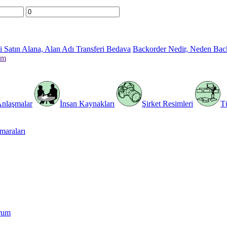
 Satın Alana, Alan Adı Transferi Bedava
Backorder Nedir, Neden Bac
im
Anlaşmalar
İnsan Kaynakları
Şirket Resimleri
T
araları
rum