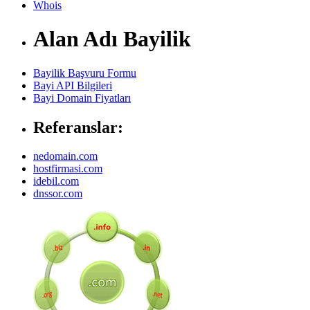
Whois
Alan Adı Bayilik
Bayilik Başvuru Formu
Bayi API Bilgileri
Bayi Domain Fiyatları
Referanslar:
nedomain.com
hostfirmasi.com
idebil.com
dnssor.com