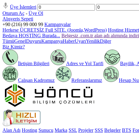
Üye İşlemleri
Oturum Aç
-
Üye Ol
Alışveriş Sepeti
+90 (216) 99 000 99
Kampanyalar
Herkese ÜCRETSİZ Full SİTE. (Joomla,WordPress)
Hosting Hizmeti
Bedava HOSTİNG Burada...
Belgesiz .com.tr alan adı alımında indir
Tümü
Genel
Duyuru
Kampanya
Haber
Uyarı
Yenilik
Diğer
Biz Kimiz?
İletişim Bilgileri
Adres ve Yol Tarifi
Bayilik, 
Çalışan Kadromuz
Referanslarımız
Hesap Num
Alan Adı
Hosting
Sunucu
Marka
SSL
Projeler
SSS
Belgeler
BTS
Fo