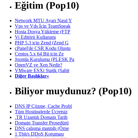
Eğitim (Pop10)
Network MTU Ayarı Nasıl Y
Vps ve Vds İçin TeamSpeak
Hosta Dosya Yükleme (FTP
Vi Editörü Kullanımı
PHP 5.3 için Zend (Zend G
cPanel'de CSR Kodu Oluştu
Centos 5.x 64 Bit için Ze
Joomla Kurulumu (PLESK Pa
OpenVZ ve Xen Nedir?
VMware ESXi Statik (Sabit
Diğer Başlıklar»
Biliyor muydunuz? (Pop10)
DNS IP Çözme, Cache Probl
Tüm Hostinglerde Ücretsiz
.TR Uzantılı Domain Tarih
Domain Transfer Prosedürü
DNS çalışma mantığı (Örne
1 Tbit/s DDoS Koruması