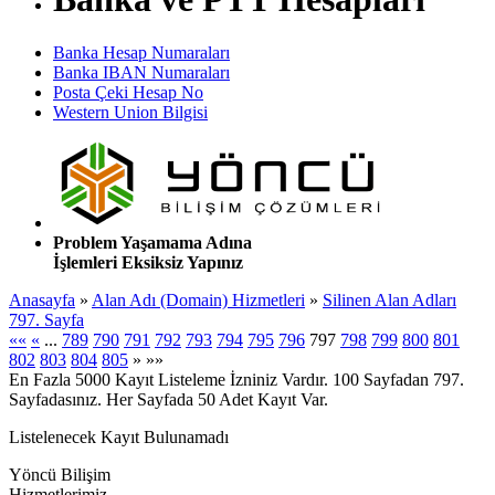
Banka Hesap Numaraları
Banka IBAN Numaraları
Posta Çeki Hesap No
Western Union Bilgisi
Problem Yaşamama Adına
İşlemleri Eksiksiz Yapınız
Anasayfa
»
Alan Adı (Domain) Hizmetleri
»
Silinen Alan Adları
797. Sayfa
««
«
...
789
790
791
792
793
794
795
796
797
798
799
800
801
802
803
804
805
»
»»
En Fazla 5000 Kayıt Listeleme İzniniz Vardır. 100 Sayfadan 797.
Sayfadasınız. Her Sayfada 50 Adet Kayıt Var.
Listelenecek Kayıt Bulunamadı
Yöncü Bilişim
Hizmetlerimiz