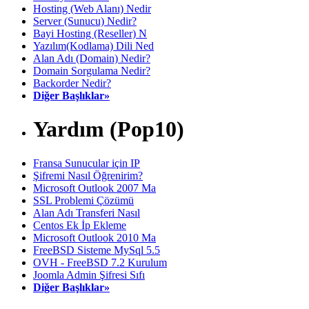
Hosting (Web Alanı) Nedir
Server (Sunucu) Nedir?
Bayi Hosting (Reseller) N
Yazılım(Kodlama) Dili Ned
Alan Adı (Domain) Nedir?
Domain Sorgulama Nedir?
Backorder Nedir?
Diğer Başlıklar»
Yardım (Pop10)
Fransa Sunucular için IP
Şifremi Nasıl Öğrenirim?
Microsoft Outlook 2007 Ma
SSL Problemi Çözümü
Alan Adı Transferi Nasıl
Centos Ek İp Ekleme
Microsoft Outlook 2010 Ma
FreeBSD Sisteme MySql 5.5
OVH - FreeBSD 7.2 Kurulum
Joomla Admin Şifresi Sıfı
Diğer Başlıklar»