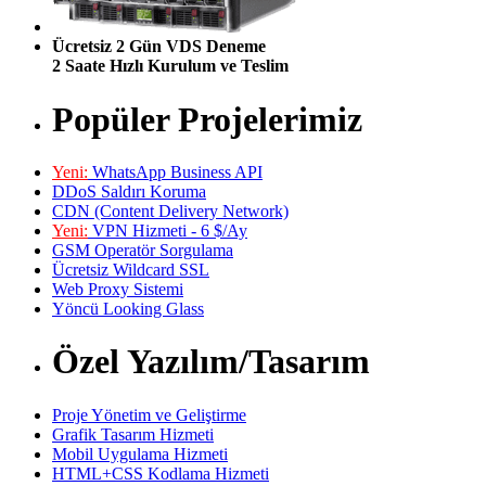
Ücretsiz 2 Gün VDS Deneme
2 Saate Hızlı Kurulum ve Teslim
Popüler Projelerimiz
Yeni:
WhatsApp Business API
DDoS Saldırı Koruma
CDN (Content Delivery Network)
Yeni:
VPN Hizmeti - 6 $/Ay
GSM Operatör Sorgulama
Ücretsiz Wildcard SSL
Web Proxy Sistemi
Yöncü Looking Glass
Özel Yazılım/Tasarım
Proje Yönetim ve Geliştirme
Grafik Tasarım Hizmeti
Mobil Uygulama Hizmeti
HTML+CSS Kodlama Hizmeti