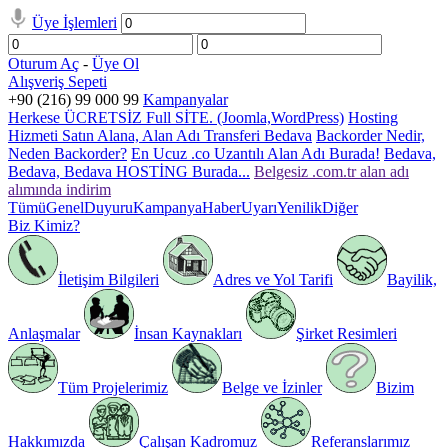
Üye İşlemleri
Oturum Aç
-
Üye Ol
Alışveriş Sepeti
+90 (216) 99 000 99
Kampanyalar
Herkese ÜCRETSİZ Full SİTE. (Joomla,WordPress)
Hosting
Hizmeti Satın Alana, Alan Adı Transferi Bedava
Backorder Nedir,
Neden Backorder?
En Ucuz .co Uzantılı Alan Adı Burada!
Bedava,
Bedava, Bedava HOSTİNG Burada...
Belgesiz .com.tr alan adı
alımında indirim
Tümü
Genel
Duyuru
Kampanya
Haber
Uyarı
Yenilik
Diğer
Biz Kimiz?
İletişim Bilgileri
Adres ve Yol Tarifi
Bayilik,
Anlaşmalar
İnsan Kaynakları
Şirket Resimleri
Tüm Projelerimiz
Belge ve İzinler
Bizim
Hakkımızda
Çalışan Kadromuz
Referanslarımız