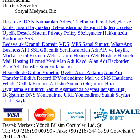
Ücretsiz Servisler
Sosyal Medyada Biz
Hesap ve IBAN Numaraları
Adres, Telefon ve Kroki
Belgeler ve
İzinler
İnsan Kaynakları
Referanslarımız
İletişim Bilgileri
Ücretsiz
Üyelik
Destek Sistemi
Privacy Policy
Sözleşmeler
Hakkımızda
Kadromuz
SSS
Bedava .tk Uzantılı Domain
VDS, VPS Sanal Sunucu
WhatsApp
Business API
SSL Güvenlik Sertifikası
Alan Adı API ve Bayilik
Marka Tescil Hizmeti
Web Tasarım Hizmeti
Web Hosting Hizmeti
Mail Hosting Hizmeti
Yeni Alan Adı Kaydı
Alan Adı Backorder
Alan Adı Transfer
Sunucu Kiralama
Hizmetlerde Online Yönetim
Üyeler Arası Aktarım
Alan Adı
Transfer Kilidi
A Record IP Yönlendirme
Mail ve SMS Hatırlatma
Whois Gizlilik Koruma
Alt İsim Sunucu Oluşturma
Hazır
Uygulama Kurulumu
Yapım Aşamasında Sayfası
İletişim Bilgi
Değiştirme
DNS Yönlendirme
URL Yönlendirme
Satılık Sayfası
Teklif Sayfası
Destek Merkezi: Yöncü Bilişim Çözümleri Ltd. Şti.
Tel: +90 (216) 99 000 99 - Faks: +90 (216) 344 18 90
Copyright ©
2001 - 2026