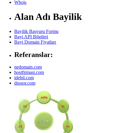
Whois
Alan Adı Bayilik
Bayilik Başvuru Formu
Bayi API Bilgileri
Bayi Domain Fiyatları
Referanslar:
nedomain.com
hostfirmasi.com
idebil.com
dnssor.com