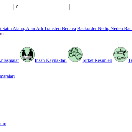
 Satın Alana, Alan Adı Transferi Bedava
Backorder Nedir, Neden Bac
im
Anlaşmalar
İnsan Kaynakları
Şirket Resimleri
T
araları
rum