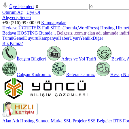
Üye İşlemleri
Oturum Aç
-
Üye Ol
Alışveriş Sepeti
+90 (216) 99 000 99
Kampanyalar
Herkese ÜCRETSİZ Full SİTE. (Joomla,WordPress)
Hosting Hizmeti
Bedava HOSTİNG Burada...
Belgesiz .com.tr alan adı alımında indir
Tümü
Genel
Duyuru
Kampanya
Haber
Uyarı
Yenilik
Diğer
Biz Kimiz?
İletişim Bilgileri
Adres ve Yol Tarifi
Bayilik, 
Çalışan Kadromuz
Referanslarımız
Hesap Num
Alan Adı
Hosting
Sunucu
Marka
SSL
Projeler
SSS
Belgeler
BTS
Fo