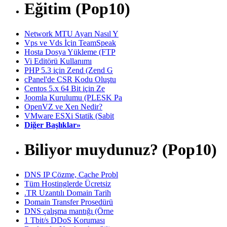
Eğitim (Pop10)
Network MTU Ayarı Nasıl Y
Vps ve Vds İçin TeamSpeak
Hosta Dosya Yükleme (FTP
Vi Editörü Kullanımı
PHP 5.3 için Zend (Zend G
cPanel'de CSR Kodu Oluştu
Centos 5.x 64 Bit için Ze
Joomla Kurulumu (PLESK Pa
OpenVZ ve Xen Nedir?
VMware ESXi Statik (Sabit
Diğer Başlıklar»
Biliyor muydunuz? (Pop10)
DNS IP Çözme, Cache Probl
Tüm Hostinglerde Ücretsiz
.TR Uzantılı Domain Tarih
Domain Transfer Prosedürü
DNS çalışma mantığı (Örne
1 Tbit/s DDoS Koruması