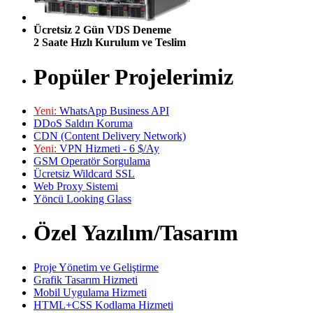
Ücretsiz 2 Gün VDS Deneme
2 Saate Hızlı Kurulum ve Teslim
Popüler Projelerimiz
Yeni:
WhatsApp Business API
DDoS Saldırı Koruma
CDN (Content Delivery Network)
Yeni:
VPN Hizmeti - 6 $/Ay
GSM Operatör Sorgulama
Ücretsiz Wildcard SSL
Web Proxy Sistemi
Yöncü Looking Glass
Özel Yazılım/Tasarım
Proje Yönetim ve Geliştirme
Grafik Tasarım Hizmeti
Mobil Uygulama Hizmeti
HTML+CSS Kodlama Hizmeti