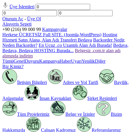
Üye İşlemleri
Oturum Aç
-
Üye Ol
Alışveriş Sepeti
+90 (216) 99 000 99
Kampanyalar
Herkese ÜCRETSİZ Full SİTE. (Joomla,WordPress)
Hosting
Hizmeti Satın Alana, Alan Adı Transferi Bedava
Backorder Nedir,
Neden Backorder?
En Ucuz .co Uzantılı Alan Adı Burada!
Bedava,
Bedava, Bedava HOSTİNG Burada...
Belgesiz .com.tr alan adı
alımında indirim
Tümü
Genel
Duyuru
Kampanya
Haber
Uyarı
Yenilik
Diğer
Biz Kimiz?
İletişim Bilgileri
Adres ve Yol Tarifi
Bayilik,
Anlaşmalar
İnsan Kaynakları
Şirket Resimleri
Tüm Projelerimiz
Belge ve İzinler
Bizim
Hakkımızda
Çalışan Kadromuz
Referanslarımız