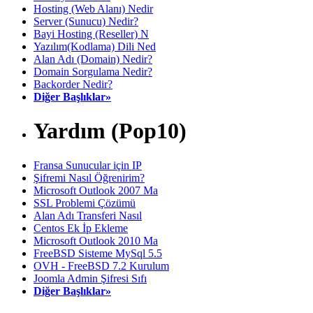
Hosting (Web Alanı) Nedir
Server (Sunucu) Nedir?
Bayi Hosting (Reseller) N
Yazılım(Kodlama) Dili Ned
Alan Adı (Domain) Nedir?
Domain Sorgulama Nedir?
Backorder Nedir?
Diğer Başlıklar»
Yardım (Pop10)
Fransa Sunucular için IP
Şifremi Nasıl Öğrenirim?
Microsoft Outlook 2007 Ma
SSL Problemi Çözümü
Alan Adı Transferi Nasıl
Centos Ek İp Ekleme
Microsoft Outlook 2010 Ma
FreeBSD Sisteme MySql 5.5
OVH - FreeBSD 7.2 Kurulum
Joomla Admin Şifresi Sıfı
Diğer Başlıklar»