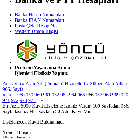
Banka Hesap Numaraları
Banka IBAN Numaraları
Posta Çeki Hesap No
Western Union Bilgisi
Problem Yaşamama Adına
İşlemleri Eksiksiz Yapınız
Anasayfa
»
Alan Adı (Domain) Hizmetleri
»
Silinen Alan Adları
966. Sayfa
««
«
...
958
959
960
961
962
963
964
965
966
967
968
969
970
971
972
973
974
»
»»
En Fazla 5000 Kayıt Listeleme İzniniz Vardır. 100 Sayfadan 966.
Sayfadasınız. Her Sayfada 50 Adet Kayıt Var.
Listelenecek Kayıt Bulunamadı
Yöncü Bilişim
Hizmetlerimiz