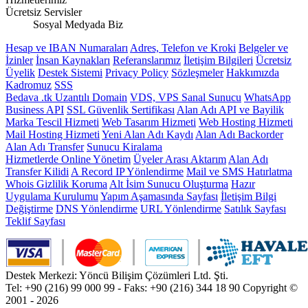
Ücretsiz Servisler
Sosyal Medyada Biz
Hesap ve IBAN Numaraları
Adres, Telefon ve Kroki
Belgeler ve
İzinler
İnsan Kaynakları
Referanslarımız
İletişim Bilgileri
Ücretsiz
Üyelik
Destek Sistemi
Privacy Policy
Sözleşmeler
Hakkımızda
Kadromuz
SSS
Bedava .tk Uzantılı Domain
VDS, VPS Sanal Sunucu
WhatsApp
Business API
SSL Güvenlik Sertifikası
Alan Adı API ve Bayilik
Marka Tescil Hizmeti
Web Tasarım Hizmeti
Web Hosting Hizmeti
Mail Hosting Hizmeti
Yeni Alan Adı Kaydı
Alan Adı Backorder
Alan Adı Transfer
Sunucu Kiralama
Hizmetlerde Online Yönetim
Üyeler Arası Aktarım
Alan Adı
Transfer Kilidi
A Record IP Yönlendirme
Mail ve SMS Hatırlatma
Whois Gizlilik Koruma
Alt İsim Sunucu Oluşturma
Hazır
Uygulama Kurulumu
Yapım Aşamasında Sayfası
İletişim Bilgi
Değiştirme
DNS Yönlendirme
URL Yönlendirme
Satılık Sayfası
Teklif Sayfası
Destek Merkezi: Yöncü Bilişim Çözümleri Ltd. Şti.
Tel: +90 (216) 99 000 99 - Faks: +90 (216) 344 18 90
Copyright ©
2001 - 2026