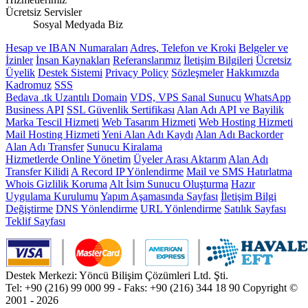
Ücretsiz Servisler
Sosyal Medyada Biz
Hesap ve IBAN Numaraları
Adres, Telefon ve Kroki
Belgeler ve
İzinler
İnsan Kaynakları
Referanslarımız
İletişim Bilgileri
Ücretsiz
Üyelik
Destek Sistemi
Privacy Policy
Sözleşmeler
Hakkımızda
Kadromuz
SSS
Bedava .tk Uzantılı Domain
VDS, VPS Sanal Sunucu
WhatsApp
Business API
SSL Güvenlik Sertifikası
Alan Adı API ve Bayilik
Marka Tescil Hizmeti
Web Tasarım Hizmeti
Web Hosting Hizmeti
Mail Hosting Hizmeti
Yeni Alan Adı Kaydı
Alan Adı Backorder
Alan Adı Transfer
Sunucu Kiralama
Hizmetlerde Online Yönetim
Üyeler Arası Aktarım
Alan Adı
Transfer Kilidi
A Record IP Yönlendirme
Mail ve SMS Hatırlatma
Whois Gizlilik Koruma
Alt İsim Sunucu Oluşturma
Hazır
Uygulama Kurulumu
Yapım Aşamasında Sayfası
İletişim Bilgi
Değiştirme
DNS Yönlendirme
URL Yönlendirme
Satılık Sayfası
Teklif Sayfası
Destek Merkezi: Yöncü Bilişim Çözümleri Ltd. Şti.
Tel: +90 (216) 99 000 99 - Faks: +90 (216) 344 18 90
Copyright ©
2001 - 2026