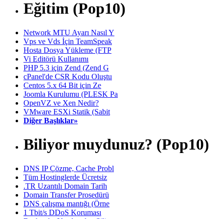
Eğitim (Pop10)
Network MTU Ayarı Nasıl Y
Vps ve Vds İçin TeamSpeak
Hosta Dosya Yükleme (FTP
Vi Editörü Kullanımı
PHP 5.3 için Zend (Zend G
cPanel'de CSR Kodu Oluştu
Centos 5.x 64 Bit için Ze
Joomla Kurulumu (PLESK Pa
OpenVZ ve Xen Nedir?
VMware ESXi Statik (Sabit
Diğer Başlıklar»
Biliyor muydunuz? (Pop10)
DNS IP Çözme, Cache Probl
Tüm Hostinglerde Ücretsiz
.TR Uzantılı Domain Tarih
Domain Transfer Prosedürü
DNS çalışma mantığı (Örne
1 Tbit/s DDoS Koruması