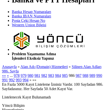
Banka Hesap Numaraları
Banka IBAN Numaraları
Posta Çeki Hesap No
Western Union Bilgisi
Problem Yaşamama Adına
İşlemleri Eksiksiz Yapınız
Anasayfa
»
Alan Adı (Domain) Hizmetleri
»
Silinen Alan Adları
986. Sayfa
««
«
...
978
979
980
981
982
983
984
985
986
987
988
989
990
991
992
993
994
»
»»
En Fazla 5000 Kayıt Listeleme İzniniz Vardır. 100 Sayfadan 986.
Sayfadasınız. Her Sayfada 50 Adet Kayıt Var.
Listelenecek Kayıt Bulunamadı
Yöncü Bilişim
Hizmetlerimiz