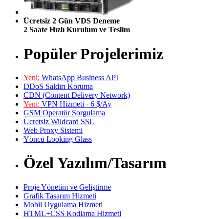
Ücretsiz 2 Gün VDS Deneme
2 Saate Hızlı Kurulum ve Teslim
Popüler Projelerimiz
Yeni:
WhatsApp Business API
DDoS Saldırı Koruma
CDN (Content Delivery Network)
Yeni:
VPN Hizmeti - 6 $/Ay
GSM Operatör Sorgulama
Ücretsiz Wildcard SSL
Web Proxy Sistemi
Yöncü Looking Glass
Özel Yazılım/Tasarım
Proje Yönetim ve Geliştirme
Grafik Tasarım Hizmeti
Mobil Uygulama Hizmeti
HTML+CSS Kodlama Hizmeti