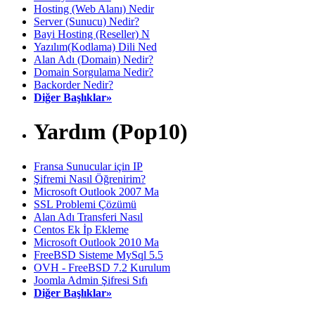
Hosting (Web Alanı) Nedir
Server (Sunucu) Nedir?
Bayi Hosting (Reseller) N
Yazılım(Kodlama) Dili Ned
Alan Adı (Domain) Nedir?
Domain Sorgulama Nedir?
Backorder Nedir?
Diğer Başlıklar»
Yardım (Pop10)
Fransa Sunucular için IP
Şifremi Nasıl Öğrenirim?
Microsoft Outlook 2007 Ma
SSL Problemi Çözümü
Alan Adı Transferi Nasıl
Centos Ek İp Ekleme
Microsoft Outlook 2010 Ma
FreeBSD Sisteme MySql 5.5
OVH - FreeBSD 7.2 Kurulum
Joomla Admin Şifresi Sıfı
Diğer Başlıklar»