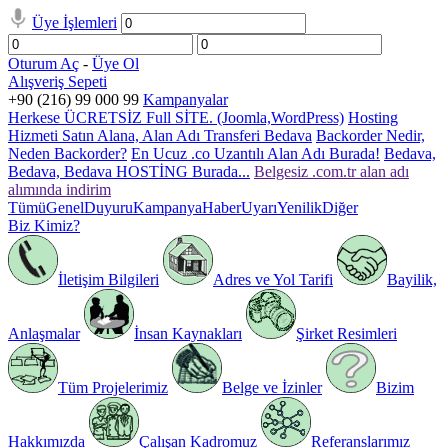
Üye İşlemleri
Oturum Aç
-
Üye Ol
Alışveriş Sepeti
+90 (216) 99 000 99
Kampanyalar
Herkese ÜCRETSİZ Full SİTE. (Joomla,WordPress)
Hosting
Hizmeti Satın Alana, Alan Adı Transferi Bedava
Backorder Nedir,
Neden Backorder?
En Ucuz .co Uzantılı Alan Adı Burada!
Bedava,
Bedava, Bedava HOSTİNG Burada...
Belgesiz .com.tr alan adı
alımında indirim
Tümü
Genel
Duyuru
Kampanya
Haber
Uyarı
Yenilik
Diğer
Biz Kimiz?
İletişim Bilgileri
Adres ve Yol Tarifi
Bayilik,
Anlaşmalar
İnsan Kaynakları
Şirket Resimleri
Tüm Projelerimiz
Belge ve İzinler
Bizim
Hakkımızda
Çalışan Kadromuz
Referanslarımız