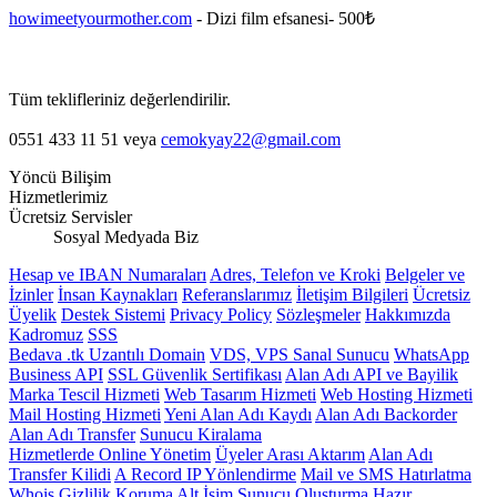
howimeetyourmother.com
- Dizi film efsanesi- 500₺
Tüm teklifleriniz değerlendirilir.
0551 433 11 51 veya
cemokyay22@gmail.com
Yöncü Bilişim
Hizmetlerimiz
Ücretsiz Servisler
Sosyal Medyada Biz
Hesap ve IBAN Numaraları
Adres, Telefon ve Kroki
Belgeler ve
İzinler
İnsan Kaynakları
Referanslarımız
İletişim Bilgileri
Ücretsiz
Üyelik
Destek Sistemi
Privacy Policy
Sözleşmeler
Hakkımızda
Kadromuz
SSS
Bedava .tk Uzantılı Domain
VDS, VPS Sanal Sunucu
WhatsApp
Business API
SSL Güvenlik Sertifikası
Alan Adı API ve Bayilik
Marka Tescil Hizmeti
Web Tasarım Hizmeti
Web Hosting Hizmeti
Mail Hosting Hizmeti
Yeni Alan Adı Kaydı
Alan Adı Backorder
Alan Adı Transfer
Sunucu Kiralama
Hizmetlerde Online Yönetim
Üyeler Arası Aktarım
Alan Adı
Transfer Kilidi
A Record IP Yönlendirme
Mail ve SMS Hatırlatma
Whois Gizlilik Koruma
Alt İsim Sunucu Oluşturma
Hazır