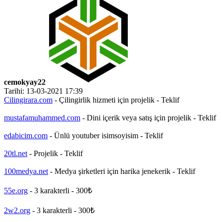
cemokyay22
Tarihi: 13-03-2021 17:39
Cilingirara.com
- Çilingirlik hizmeti için projelik - Teklif
mustafamuhammed.com
- Dini içerik veya satış için projelik - Teklif
edabicim.com
- Ünlü youtuber isimsoyisim - Teklif
20tl.net
- Projelik - Teklif
100medya.net
- Medya şirketleri için harika jenekerik - Teklif
55e.org
- 3 karakterli - 300₺
2w2.org
- 3 karakterli - 300₺