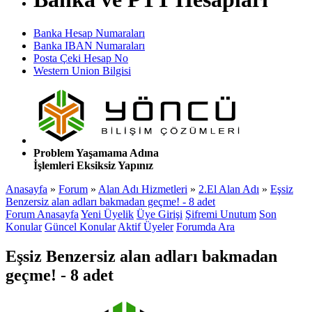
Banka Hesap Numaraları
Banka IBAN Numaraları
Posta Çeki Hesap No
Western Union Bilgisi
Problem Yaşamama Adına
İşlemleri Eksiksiz Yapınız
Anasayfa
»
Forum
»
Alan Adı Hizmetleri
»
2.El Alan Adı
»
Eşsiz
Benzersiz alan adları bakmadan geçme! - 8 adet
Forum Anasayfa
Yeni Üyelik
Üye Girişi
Şifremi Unutum
Son
Konular
Güncel Konular
Aktif Üyeler
Forumda Ara
Eşsiz Benzersiz alan adları bakmadan
geçme! - 8 adet