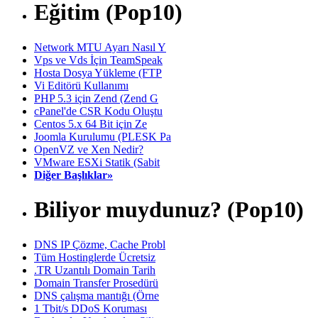
Eğitim (Pop10)
Network MTU Ayarı Nasıl Y
Vps ve Vds İçin TeamSpeak
Hosta Dosya Yükleme (FTP
Vi Editörü Kullanımı
PHP 5.3 için Zend (Zend G
cPanel'de CSR Kodu Oluştu
Centos 5.x 64 Bit için Ze
Joomla Kurulumu (PLESK Pa
OpenVZ ve Xen Nedir?
VMware ESXi Statik (Sabit
Diğer Başlıklar»
Biliyor muydunuz? (Pop10)
DNS IP Çözme, Cache Probl
Tüm Hostinglerde Ücretsiz
.TR Uzantılı Domain Tarih
Domain Transfer Prosedürü
DNS çalışma mantığı (Örne
1 Tbit/s DDoS Koruması