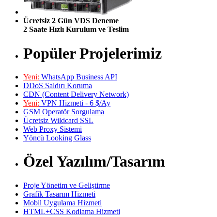
Ücretsiz 2 Gün VDS Deneme
2 Saate Hızlı Kurulum ve Teslim
Popüler Projelerimiz
Yeni:
WhatsApp Business API
DDoS Saldırı Koruma
CDN (Content Delivery Network)
Yeni:
VPN Hizmeti - 6 $/Ay
GSM Operatör Sorgulama
Ücretsiz Wildcard SSL
Web Proxy Sistemi
Yöncü Looking Glass
Özel Yazılım/Tasarım
Proje Yönetim ve Geliştirme
Grafik Tasarım Hizmeti
Mobil Uygulama Hizmeti
HTML+CSS Kodlama Hizmeti