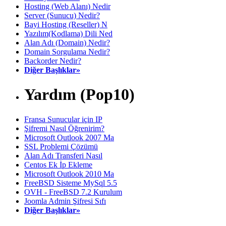
Hosting (Web Alanı) Nedir
Server (Sunucu) Nedir?
Bayi Hosting (Reseller) N
Yazılım(Kodlama) Dili Ned
Alan Adı (Domain) Nedir?
Domain Sorgulama Nedir?
Backorder Nedir?
Diğer Başlıklar»
Yardım (Pop10)
Fransa Sunucular için IP
Şifremi Nasıl Öğrenirim?
Microsoft Outlook 2007 Ma
SSL Problemi Çözümü
Alan Adı Transferi Nasıl
Centos Ek İp Ekleme
Microsoft Outlook 2010 Ma
FreeBSD Sisteme MySql 5.5
OVH - FreeBSD 7.2 Kurulum
Joomla Admin Şifresi Sıfı
Diğer Başlıklar»