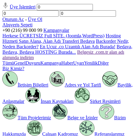
Üye İşlemleri
Oturum Aç
-
Üye Ol
Alışveriş Sepeti
+90 (216) 99 000 99
Kampanyalar
Herkese ÜCRETSİZ Full SİTE. (Joomla,WordPress)
Hosting
Hizmeti Satın Alana, Alan Adı Transferi Bedava
Backorder Nedir,
Neden Backorder?
En Ucuz .co Uzantılı Alan Adı Burada!
Bedava,
Bedava, Bedava HOSTİNG Burada...
Belgesiz .com.tr alan adı
alımında indirim
Tümü
Genel
Duyuru
Kampanya
Haber
Uyarı
Yenilik
Diğer
Biz Kimiz?
İletişim Bilgileri
Adres ve Yol Tarifi
Bayilik,
Anlaşmalar
İnsan Kaynakları
Şirket Resimleri
Tüm Projelerimiz
Belge ve İzinler
Bizim
Hakkımızda
Çalışan Kadromuz
Referanslarımız