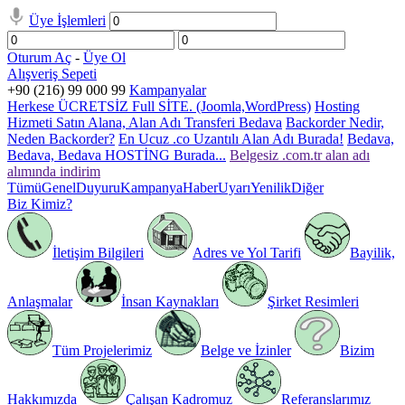
Üye İşlemleri
Oturum Aç
-
Üye Ol
Alışveriş Sepeti
+90 (216) 99 000 99
Kampanyalar
Herkese ÜCRETSİZ Full SİTE. (Joomla,WordPress)
Hosting
Hizmeti Satın Alana, Alan Adı Transferi Bedava
Backorder Nedir,
Neden Backorder?
En Ucuz .co Uzantılı Alan Adı Burada!
Bedava,
Bedava, Bedava HOSTİNG Burada...
Belgesiz .com.tr alan adı
alımında indirim
Tümü
Genel
Duyuru
Kampanya
Haber
Uyarı
Yenilik
Diğer
Biz Kimiz?
İletişim Bilgileri
Adres ve Yol Tarifi
Bayilik,
Anlaşmalar
İnsan Kaynakları
Şirket Resimleri
Tüm Projelerimiz
Belge ve İzinler
Bizim
Hakkımızda
Çalışan Kadromuz
Referanslarımız