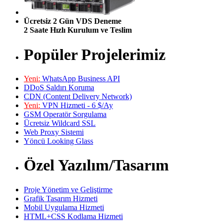
Ücretsiz 2 Gün VDS Deneme
2 Saate Hızlı Kurulum ve Teslim
Popüler Projelerimiz
Yeni:
WhatsApp Business API
DDoS Saldırı Koruma
CDN (Content Delivery Network)
Yeni:
VPN Hizmeti - 6 $/Ay
GSM Operatör Sorgulama
Ücretsiz Wildcard SSL
Web Proxy Sistemi
Yöncü Looking Glass
Özel Yazılım/Tasarım
Proje Yönetim ve Geliştirme
Grafik Tasarım Hizmeti
Mobil Uygulama Hizmeti
HTML+CSS Kodlama Hizmeti