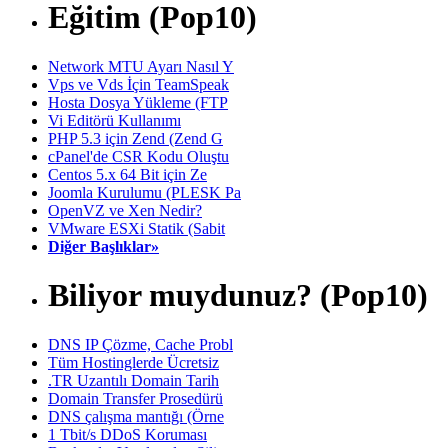
Eğitim (Pop10)
Network MTU Ayarı Nasıl Y
Vps ve Vds İçin TeamSpeak
Hosta Dosya Yükleme (FTP
Vi Editörü Kullanımı
PHP 5.3 için Zend (Zend G
cPanel'de CSR Kodu Oluştu
Centos 5.x 64 Bit için Ze
Joomla Kurulumu (PLESK Pa
OpenVZ ve Xen Nedir?
VMware ESXi Statik (Sabit
Diğer Başlıklar»
Biliyor muydunuz? (Pop10)
DNS IP Çözme, Cache Probl
Tüm Hostinglerde Ücretsiz
.TR Uzantılı Domain Tarih
Domain Transfer Prosedürü
DNS çalışma mantığı (Örne
1 Tbit/s DDoS Koruması