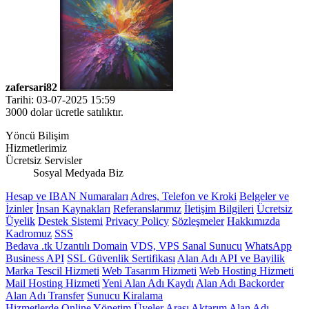
zafersari82
Tarihi: 03-07-2025 15:59
3000 dolar ücretle satılıktır.
Yöncü Bilişim
Hizmetlerimiz
Ücretsiz Servisler
Sosyal Medyada Biz
Hesap ve IBAN Numaraları
Adres, Telefon ve Kroki
Belgeler ve
İzinler
İnsan Kaynakları
Referanslarımız
İletişim Bilgileri
Ücretsiz
Üyelik
Destek Sistemi
Privacy Policy
Sözleşmeler
Hakkımızda
Kadromuz
SSS
Bedava .tk Uzantılı Domain
VDS, VPS Sanal Sunucu
WhatsApp
Business API
SSL Güvenlik Sertifikası
Alan Adı API ve Bayilik
Marka Tescil Hizmeti
Web Tasarım Hizmeti
Web Hosting Hizmeti
Mail Hosting Hizmeti
Yeni Alan Adı Kaydı
Alan Adı Backorder
Alan Adı Transfer
Sunucu Kiralama
Hizmetlerde Online Yönetim
Üyeler Arası Aktarım
Alan Adı