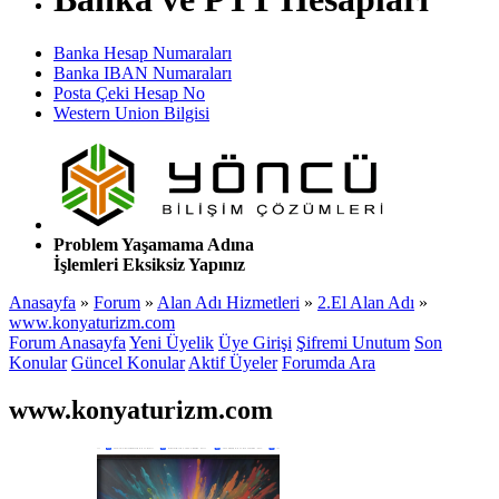
Banka Hesap Numaraları
Banka IBAN Numaraları
Posta Çeki Hesap No
Western Union Bilgisi
Problem Yaşamama Adına
İşlemleri Eksiksiz Yapınız
Anasayfa
»
Forum
»
Alan Adı Hizmetleri
»
2.El Alan Adı
»
www.konyaturizm.com
Forum Anasayfa
Yeni Üyelik
Üye Girişi
Şifremi Unutum
Son
Konular
Güncel Konular
Aktif Üyeler
Forumda Ara
www.konyaturizm.com