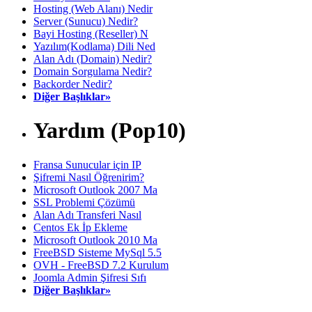
Hosting (Web Alanı) Nedir
Server (Sunucu) Nedir?
Bayi Hosting (Reseller) N
Yazılım(Kodlama) Dili Ned
Alan Adı (Domain) Nedir?
Domain Sorgulama Nedir?
Backorder Nedir?
Diğer Başlıklar»
Yardım (Pop10)
Fransa Sunucular için IP
Şifremi Nasıl Öğrenirim?
Microsoft Outlook 2007 Ma
SSL Problemi Çözümü
Alan Adı Transferi Nasıl
Centos Ek İp Ekleme
Microsoft Outlook 2010 Ma
FreeBSD Sisteme MySql 5.5
OVH - FreeBSD 7.2 Kurulum
Joomla Admin Şifresi Sıfı
Diğer Başlıklar»