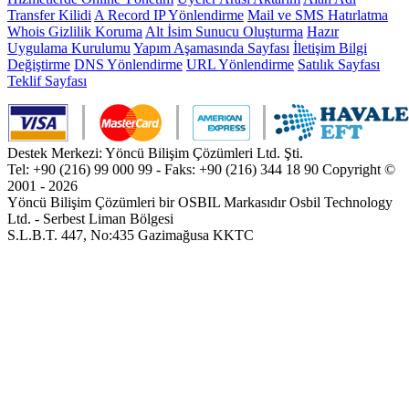
Transfer Kilidi
A Record IP Yönlendirme
Mail ve SMS Hatırlatma
Whois Gizlilik Koruma
Alt İsim Sunucu Oluşturma
Hazır
Uygulama Kurulumu
Yapım Aşamasında Sayfası
İletişim Bilgi
Değiştirme
DNS Yönlendirme
URL Yönlendirme
Satılık Sayfası
Teklif Sayfası
Destek Merkezi: Yöncü Bilişim Çözümleri Ltd. Şti.
Tel: +90 (216) 99 000 99 - Faks: +90 (216) 344 18 90
Copyright ©
2001 - 2026
Yöncü Bilişim Çözümleri bir OSBIL Markasıdır
Osbil Technology
Ltd. - Serbest Liman Bölgesi
S.L.B.T. 447, No:435 Gazimağusa KKTC