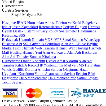
Yöncü Bilişim
Hizmetlerimiz
Ücretsiz Servisler
Sosyal Medyada Biz
Hesap ve IBAN Numaraları
Adres, Telefon ve Kroki
Belgeler ve
İzinler
İnsan Kaynakları
Referanslarımız
İletişim Bilgileri
Ücretsiz
Üyelik
Destek Sistemi
Privacy Policy
Sözleşmeler
Hakkımızda
Kadromuz
SSS
Bedava .tk Uzantılı Domain
VDS, VPS Sanal Sunucu
WhatsApp
Business API
SSL Güvenlik Sertifikası
Alan Adı API ve Bayilik
Marka Tescil Hizmeti
Web Tasarım Hizmeti
Web Hosting Hizmeti
Mail Hosting Hizmeti
Yeni Alan Adı Kaydı
Alan Adı Backorder
Alan Adı Transfer
Sunucu Kiralama
Hizmetlerde Online Yönetim
Üyeler Arası Aktarım
Alan Adı
Transfer Kilidi
A Record IP Yönlendirme
Mail ve SMS Hatırlatma
Whois Gizlilik Koruma
Alt İsim Sunucu Oluşturma
Hazır
Uygulama Kurulumu
Yapım Aşamasında Sayfası
İletişim Bilgi
Değiştirme
DNS Yönlendirme
URL Yönlendirme
Satılık Sayfası
Teklif Sayfası
Destek Merkezi: Yöncü Bilişim Çözümleri Ltd. Şti.
Tel: +90 (216) 99 000 99 - Faks: +90 (216) 344 18 90
Copyright ©