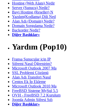
Hosting (Web Alanı) Nedir
Server (Sunucu) Nedir?
Bayi Hosting (Reseller) N
Yazılım(Kodlama) Dili Ned
Alan Adı (Domain) Nedir?
Domain Sorgulama Nedir?
Backorder Nedir?
Diğer Başlıklar»
Yardım (Pop10)
Fransa Sunucular için IP
Şifremi Nasıl Öğrenirim?
Microsoft Outlook 2007 Ma
SSL Problemi Çözümü
Alan Adı Transferi Nasıl
Centos Ek İp Ekleme
Microsoft Outlook 2010 Ma
FreeBSD Sisteme MySql 5.5
OVH - FreeBSD 7.2 Kurulum
Joomla Admin Şifresi Sıfı
Diğer Başlıklar»