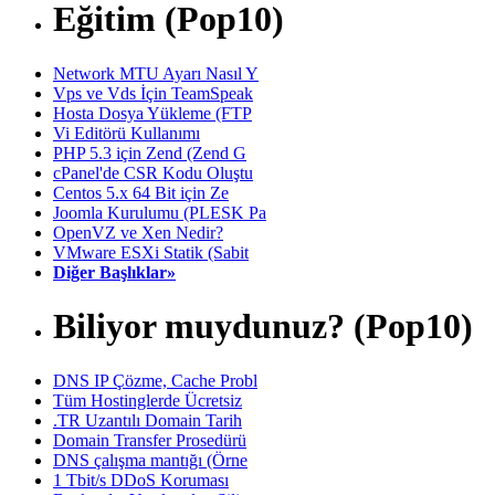
Eğitim (Pop10)
Network MTU Ayarı Nasıl Y
Vps ve Vds İçin TeamSpeak
Hosta Dosya Yükleme (FTP
Vi Editörü Kullanımı
PHP 5.3 için Zend (Zend G
cPanel'de CSR Kodu Oluştu
Centos 5.x 64 Bit için Ze
Joomla Kurulumu (PLESK Pa
OpenVZ ve Xen Nedir?
VMware ESXi Statik (Sabit
Diğer Başlıklar»
Biliyor muydunuz? (Pop10)
DNS IP Çözme, Cache Probl
Tüm Hostinglerde Ücretsiz
.TR Uzantılı Domain Tarih
Domain Transfer Prosedürü
DNS çalışma mantığı (Örne
1 Tbit/s DDoS Koruması