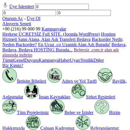
Üye İşlemleri
Oturum Aç
-
Üye Ol
Alışveriş Sepeti
+90 (216) 99 000 99
Kampanyalar
Herkese ÜCRETSİZ Full SİTE. (Joomla,WordPress)
Hosting
Hizmeti Satın Alana, Alan Adı Transferi Bedava
Backorder Nedir,
Neden Backorder?
En Ucuz .co Uzantılı Alan Adı Burada!
Bedava,
Bedava, Bedava HOSTİNG Burada...
Belgesiz .com.tr alan adı
alımında indirim
Tümü
Genel
Duyuru
Kampanya
Haber
Uyarı
Yenilik
Diğer
Biz Kimiz?
İletişim Bilgileri
Adres ve Yol Tarifi
Bayilik,
Anlaşmalar
İnsan Kaynakları
Şirket Resimleri
Tüm Projelerimiz
Belge ve İzinler
Bizim
Hakkımızda
Çalışan Kadromuz
Referanslarımız