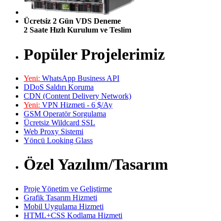
Ücretsiz 2 Gün VDS Deneme
2 Saate Hızlı Kurulum ve Teslim
Popüler Projelerimiz
Yeni:
WhatsApp Business API
DDoS Saldırı Koruma
CDN (Content Delivery Network)
Yeni:
VPN Hizmeti - 6 $/Ay
GSM Operatör Sorgulama
Ücretsiz Wildcard SSL
Web Proxy Sistemi
Yöncü Looking Glass
Özel Yazılım/Tasarım
Proje Yönetim ve Geliştirme
Grafik Tasarım Hizmeti
Mobil Uygulama Hizmeti
HTML+CSS Kodlama Hizmeti