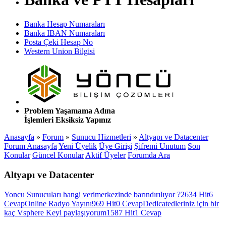
Banka Hesap Numaraları
Banka IBAN Numaraları
Posta Çeki Hesap No
Western Union Bilgisi
Problem Yaşamama Adına
İşlemleri Eksiksiz Yapınız
Anasayfa
»
Forum
»
Sunucu Hizmetleri
»
Altyapı ve Datacenter
Forum Anasayfa
Yeni Üyelik
Üye Girişi
Şifremi Unutum
Son
Konular
Güncel Konular
Aktif Üyeler
Forumda Ara
Altyapı ve Datacenter
Yoncu Sunucuları hangi verimerkezinde barındırılıyor ?
2634 Hit
6
Cevap
Online Radyo Yayını
969 Hit
0 Cevap
Dedicatedleriniz için bir
kaç Vsphere Keyi paylaşıyorum
1587 Hit
1 Cevap